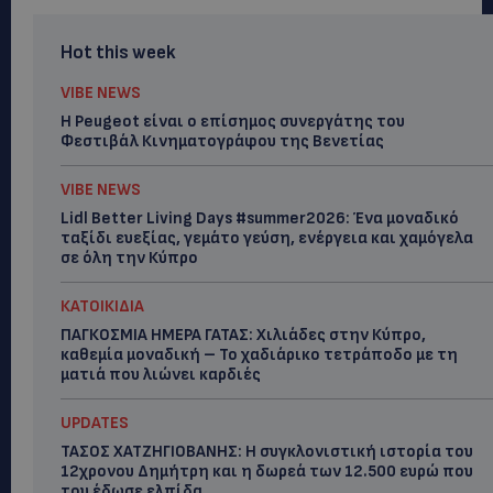
Hot this week
VIBE NEWS
Η Peugeot είναι ο επίσημος συνεργάτης του
Φεστιβάλ Κινηματογράφου της Βενετίας
VIBE NEWS
Lidl Better Living Days #summer2026: Ένα μοναδικό
ταξίδι ευεξίας, γεμάτο γεύση, ενέργεια και χαμόγελα
σε όλη την Κύπρο
ΚΑΤΟΙΚΙΔΙΑ
ΠΑΓΚΟΣΜΙΑ ΗΜΕΡΑ ΓΑΤΑΣ: Χιλιάδες στην Κύπρο,
καθεμία μοναδική – Το χαδιάρικο τετράποδο με τη
ματιά που λιώνει καρδιές
UPDATES
ΤΑΣΟΣ ΧΑΤΖΗΓΙΟΒΑΝΗΣ: Η συγκλονιστική ιστορία του
12χρονου Δημήτρη και η δωρεά των 12.500 ευρώ που
του έδωσε ελπίδα