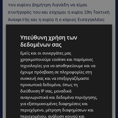
του κυρίου Δημήτρη Λιγνάδη να είμαι
συνήγορός του και εύχομαι η κυρία 19η Τακτική
Ανακριτής και η κυρία ή ο κύριος Εισαγγελέας
που θα γνωμοδοτήσει, να έχουν το σθένος να
αντέξουν σε αυτή την πρωτοφανή,
Υπεύθυνη χρήση των
απάνθρωπη και κόντρα στις συνθήκες της
δεδομένων σας
δίκαιης δίκης επίθεση εις βάρος του εντολέως
Εμείς και οι συνεργάτες μας
μου και να μη γίνουν υποχείρια ταπεινών
χρησιμοποιούμε cookies και παρόμοιες
πολιτικών και επιχειρηματικών συμφερόντων.
τεχνολογίες για να αποθηκεύουμε και να
έχουμε πρόσβαση σε πληροφορίες στη
συσκευή σας και να επεξεργαζόμαστε
«Αύριο θα παρουσιαστούμε με τον κύριο Λιγνάδη στις
προσωπικά δεδομένα, όπως τη
12 το μεσημέρι ενώπιον της κυρίας Ανακριτού και θα
διεύθυνση IP σας, μοναδικά
ζητήσω αναβολή της απολογίας του για την Πέμπτη
αναγνωριστικά και δεδομένα περιήγησης,
25.2.2021, ώστε να μου δοθεί ο χρόνος μαζί με τους
για εξατομικευμένες διαφημίσεις και
συνεργάτες μου να προετοιμάσουμε ένα επαρκές
περιεχόμενο, μέτρηση διαφημίσεων και
περιεχομένου, ανάλυση κοινού και
απολογητικό υπόμνημα».