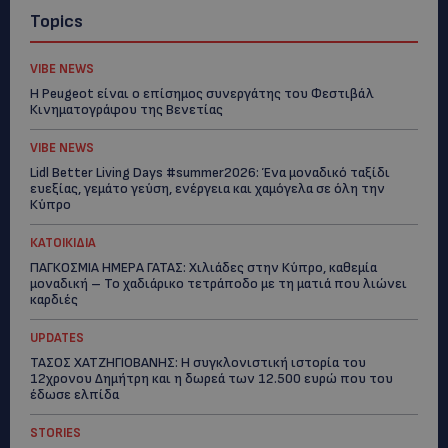
Topics
VIBE NEWS
Η Peugeot είναι ο επίσημος συνεργάτης του Φεστιβάλ
Κινηματογράφου της Βενετίας
VIBE NEWS
Lidl Better Living Days #summer2026: Ένα μοναδικό ταξίδι
ευεξίας, γεμάτο γεύση, ενέργεια και χαμόγελα σε όλη την
Κύπρο
ΚΑΤΟΙΚΙΔΙΑ
ΠΑΓΚΟΣΜΙΑ ΗΜΕΡΑ ΓΑΤΑΣ: Χιλιάδες στην Κύπρο, καθεμία
μοναδική – Το χαδιάρικο τετράποδο με τη ματιά που λιώνει
καρδιές
UPDATES
ΤΑΣΟΣ ΧΑΤΖΗΓΙΟΒΑΝΗΣ: Η συγκλονιστική ιστορία του
12χρονου Δημήτρη και η δωρεά των 12.500 ευρώ που του
έδωσε ελπίδα
STORIES