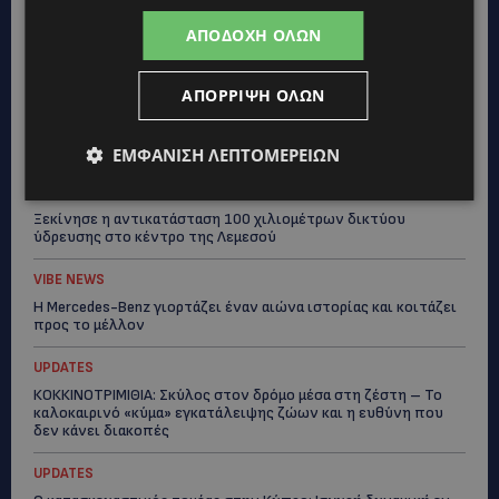
ΛΑΡΝΑΚΑ: Παράπονα για την πρόσβαση στην παραλία σκύλων
ΑΠΟΔΟΧΉ ΌΛΩΝ
– Πολίτες ζητούν λύσεις για ηλικιωμένους και άτομα με
αναπηρία-(Φώτο)
ΑΠΌΡΡΙΨΗ ΌΛΩΝ
VIBE NEWS
Διεθνώς αναγνωρισμένα κρασιά στην κορυφαία σχέση
ποιότητας-τιμής από τη Lidl Κύπρου
ΕΜΦΆΝΙΣΗ ΛΕΠΤΟΜΕΡΕΙΏΝ
UPDATES
Ξεκίνησε η αντικατάσταση 100 χιλιομέτρων δικτύου
ύδρευσης στο κέντρο της Λεμεσού
VIBE NEWS
Η Mercedes-Benz γιορτάζει έναν αιώνα ιστορίας και κοιτάζει
προς το μέλλον
UPDATES
ΚΟΚΚΙΝΟΤΡΙΜΙΘΙΑ: Σκύλος στον δρόμο μέσα στη ζέστη – Το
καλοκαιρινό «κύμα» εγκατάλειψης ζώων και η ευθύνη που
δεν κάνει διακοπές
UPDATES