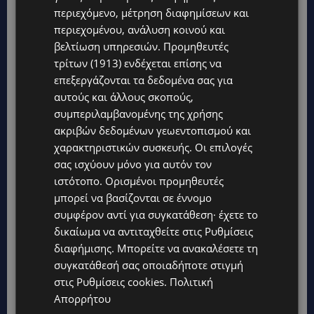
περιεχόμενο, μέτρηση διαφημίσεων και
περιεχομένου, ανάλυση κοινού και
βελτίωση υπηρεσιών.
Προμηθευτές
τρίτων (1913)
ενδέχεται επίσης να
επεξεργάζονται τα δεδομένα σας για
αυτούς και άλλους σκοπούς,
συμπεριλαμβανομένης της χρήσης
ακριβών δεδομένων γεωεντοπισμού και
χαρακτηριστικών συσκευής. Οι επιλογές
σας ισχύουν μόνο για αυτόν τον
Topics
ιστότοπο. Ορισμένοι προμηθευτές
μπορεί να βασίζονται σε έννομο
ΚΟΣΜΙΚΑ
συμφέρον αντί για συγκατάθεση· έχετε το
PERNERA BEACH HOTEL: Εκλεκτές παρουσίες στα 50 χρόνια
ενός ιστορικού ξενοδοχείου-Ποιους είδαμε
δικαίωμα να αντιταχθείτε στις
Ρυθμίσεις
διαφήμισης
. Μπορείτε να ανακαλέσετε τη
UPDATES
συγκατάθεσή σας οποιαδήποτε στιγμή
ΦΟΝΟΣ ΣΤΗΝ ΚΕΡΥΝΕΙΑ: Νεκρός 40χρονος – Επτά συλλήψεις,
στις
Ρυθμίσεις cookies
.
Πολιτική
ο ένας τραυματισμένος
Απορρήτου
UPDATES