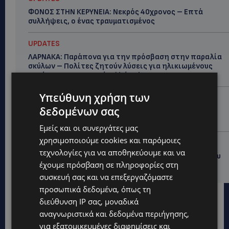
ΦΟΝΟΣ ΣΤΗΝ ΚΕΡΥΝΕΙΑ: Νεκρός 40χρονος – Επτά
συλλήψεις, ο ένας τραυματισμένος
UPDATES
ΛΑΡΝΑΚΑ: Παράπονα για την πρόσβαση στην παραλία
σκύλων – Πολίτες ζητούν λύσεις για ηλικιωμένους
και άτομα με αναπηρία-(Φώτο)
Υπεύθυνη χρήση των
VIBE NEWS
δεδομένων σας
Διεθνώς αναγνωρισμένα κρασιά στην κορυφαία
σχέση ποιότητας-τιμής από τη Lidl Κύπρου
Εμείς και οι συνεργάτες μας
χρησιμοποιούμε cookies και παρόμοιες
UPDATES
τεχνολογίες για να αποθηκεύουμε και να
Ξεκίνησε η αντικατάσταση 100 χιλιομέτρων δικτύου
έχουμε πρόσβαση σε πληροφορίες στη
ύδρευσης στο κέντρο της Λεμεσού
συσκευή σας και να επεξεργαζόμαστε
προσωπικά δεδομένα, όπως τη
διεύθυνση IP σας, μοναδικά
αναγνωριστικά και δεδομένα περιήγησης,
για εξατομικευμένες διαφημίσεις και