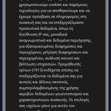
χρησιμοποιούμε cookies και παρόμοιες
τεχνολογίες για να αποθηκεύουμε και να
έχουμε πρόσβαση σε πληροφορίες στη
συσκευή σας και να επεξεργαζόμαστε
προσωπικά δεδομένα, όπως τη
διεύθυνση IP σας, μοναδικά
Topics
αναγνωριστικά και δεδομένα περιήγησης,
για εξατομικευμένες διαφημίσεις και
UPDATES
περιεχόμενο, μέτρηση διαφημίσεων και
ΤΑΣΟΣ ΧΑΤΖΗΓΙΟΒΑΝΗΣ: Η συγκλονιστική ιστορία του
περιεχομένου, ανάλυση κοινού και
12χρονου Δημήτρη και η δωρεά των 12.500 ευρώ που του
έδωσε ελπίδα
βελτίωση υπηρεσιών.
Προμηθευτές
τρίτων (1913)
ενδέχεται επίσης να
STORIES
επεξεργάζονται τα δεδομένα σας για
ΕΞΩΤΙΚΑ ΖΩΑ ΣΤΗΝ ΚΥΠΡΟ: Πότε επιτρέπεται και πότε
αυτούς και άλλους σκοπούς,
απαγορεύεται να έχεις μαϊμού ως κατοικίδιο – Ποια ζώα
μπορείς να διατηρείς νόμιμα
συμπεριλαμβανομένης της χρήσης
ακριβών δεδομένων γεωεντοπισμού και
UPDATES
χαρακτηριστικών συσκευής. Οι επιλογές
ΧΩΡΙΣ ΣΩΣΣΙΒΙΟ Η ΘΑΛΑΣΣΙΑ ΣΥΝΔΕΣΗ ΚΥΠΡΟΥ-ΕΛΛΑΔΑΣ:
σας ισχύουν μόνο για αυτόν τον
«Χωρίς επιδότηση το πλοίο δεν θα ξανασηκώσει άγκυρα»