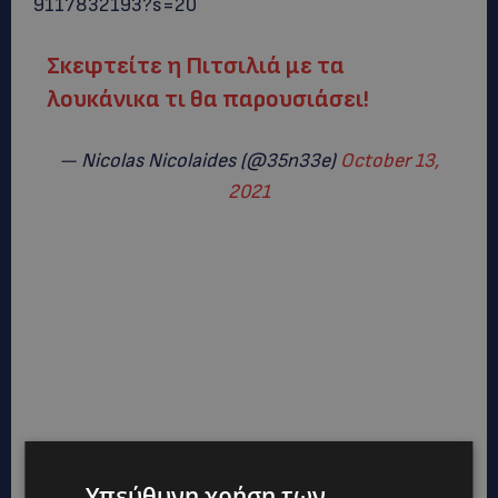
9117832193?s=20
Σκεφτείτε η Πιτσιλιά με τα
λουκάνικα τι θα παρουσιάσει!
— Nicolas Nicolaides (@35n33e)
October 13,
2021
Υπεύθυνη χρήση των