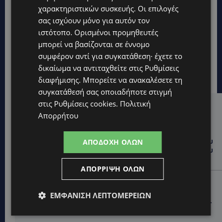
χαρακτηριστικών συσκευής. Οι επιλογές
σας ισχύουν μόνο για αυτόν τον
ιστότοπο. Ορισμένοι προμηθευτές
μπορεί να βασίζονται σε έννομο
συμφέρον αντί για συγκατάθεση· έχετε το
δικαίωμα να αντιταχθείτε στις
Ρυθμίσεις
διαφήμισης
. Μπορείτε να ανακαλέσετε τη
συγκατάθεσή σας οποιαδήποτε στιγμή
στις
Ρυθμίσεις cookies
.
Πολιτική
Hot this week
Απορρήτου
UPDATES
ΤΑΣΟΣ ΧΑΤΖΗΓΙΟΒΑΝΗΣ: Η συγκλονιστική ιστορία του
ΑΠΟΔΟΧΉ ΌΛΩΝ
12χρονου Δημήτρη και η δωρεά των 12.500 ευρώ που
του έδωσε ελπίδα
ΑΠΌΡΡΙΨΗ ΌΛΩΝ
STORIES
ΕΞΩΤΙΚΑ ΖΩΑ ΣΤΗΝ ΚΥΠΡΟ: Πότε επιτρέπεται και
ΕΜΦΆΝΙΣΗ ΛΕΠΤΟΜΕΡΕΙΏΝ
πότε απαγορεύεται να έχεις μαϊμού ως κατοικίδιο –
Ποια ζώα μπορείς να διατηρείς νόμιμα