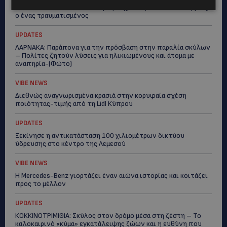
ΦΟΝΟΣ ΣΤΗΝ ΚΕΡΥΝΕΙΑ: Νεκρός 40χρονος – Επτά συλλήψεις,
ο ένας τραυματισμένος
UPDATES
ΛΑΡΝΑΚΑ: Παράπονα για την πρόσβαση στην παραλία σκύλων
– Πολίτες ζητούν λύσεις για ηλικιωμένους και άτομα με
αναπηρία-(Φώτο)
VIBE NEWS
Διεθνώς αναγνωρισμένα κρασιά στην κορυφαία σχέση
ποιότητας-τιμής από τη Lidl Κύπρου
UPDATES
Ξεκίνησε η αντικατάσταση 100 χιλιομέτρων δικτύου
ύδρευσης στο κέντρο της Λεμεσού
VIBE NEWS
Η Mercedes-Benz γιορτάζει έναν αιώνα ιστορίας και κοιτάζει
προς το μέλλον
UPDATES
ΚΟΚΚΙΝΟΤΡΙΜΙΘΙΑ: Σκύλος στον δρόμο μέσα στη ζέστη – Το
καλοκαιρινό «κύμα» εγκατάλειψης ζώων και η ευθύνη που