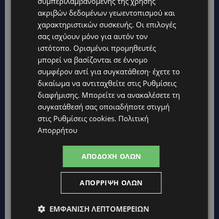
συμπεριλαμβανομένης της χρήσης
ακριβών δεδομένων γεωεντοπισμού και
χαρακτηριστικών συσκευής. Οι επιλογές
σας ισχύουν μόνο για αυτόν τον
ιστότοπο. Ορισμένοι προμηθευτές
μπορεί να βασίζονται σε έννομο
συμφέρον αντί για συγκατάθεση· έχετε το
δικαίωμα να αντιταχθείτε στις
Ρυθμίσεις
διαφήμισης
. Μπορείτε να ανακαλέσετε τη
συγκατάθεσή σας οποιαδήποτε στιγμή
στις
Ρυθμίσεις cookies
.
Πολιτική
Απορρήτου
Topics
ΑΠΟΔΟΧΉ ΌΛΩΝ
ΚΟΣΜΙΚΑ
ΑΠΌΡΡΙΨΗ ΌΛΩΝ
PERNERA BEACH HOTEL: Εκλεκτές παρουσίες στα 50 χρόνια
ενός ιστορικού ξενοδοχείου-Ποιους είδαμε
ΕΜΦΆΝΙΣΗ ΛΕΠΤΟΜΕΡΕΙΏΝ
UPDATES