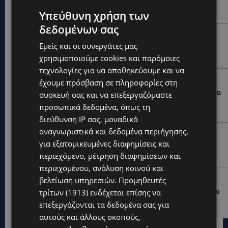
PERNERA BEACH HOTEL: Εκλεκτές παρουσίες στα 50
χρόνια ενός ιστορικού ξενοδοχείου-Ποιους είδαμε
Υπεύθυνη χρήση των
δεδομένων σας
UPDATES
Εμείς και οι συνεργάτες μας
ΦΟΝΟΣ ΣΤΗΝ ΚΕΡΥΝΕΙΑ: Νεκρός 40χρονος – Επτά
συλλήψεις, ο ένας τραυματισμένος
χρησιμοποιούμε cookies και παρόμοιες
τεχνολογίες για να αποθηκεύουμε και να
UPDATES
έχουμε πρόσβαση σε πληροφορίες στη
ΛΑΡΝΑΚΑ: Παράπονα για την πρόσβαση στην παραλία
συσκευή σας και να επεξεργαζόμαστε
σκύλων – Πολίτες ζητούν λύσεις για ηλικιωμένους
προσωπικά δεδομένα, όπως τη
και άτομα με αναπηρία-(Φώτο)
διεύθυνση IP σας, μοναδικά
αναγνωριστικά και δεδομένα περιήγησης,
VIBE NEWS
για εξατομικευμένες διαφημίσεις και
Διεθνώς αναγνωρισμένα κρασιά στην κορυφαία
περιεχόμενο, μέτρηση διαφημίσεων και
σχέση ποιότητας-τιμής από τη Lidl Κύπρου
περιεχομένου, ανάλυση κοινού και
UPDATES
βελτίωση υπηρεσιών.
Προμηθευτές
Ξεκίνησε η αντικατάσταση 100 χιλιομέτρων δικτύου
τρίτων (1913)
ενδέχεται επίσης να
ύδρευσης στο κέντρο της Λεμεσού
επεξεργάζονται τα δεδομένα σας για
αυτούς και άλλους σκοπούς,