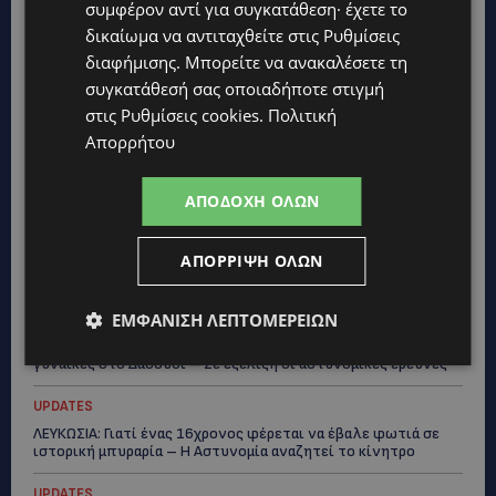
συμφέρον αντί για συγκατάθεση· έχετε το
δικαίωμα να αντιταχθείτε στις
Ρυθμίσεις
διαφήμισης
. Μπορείτε να ανακαλέσετε τη
συγκατάθεσή σας οποιαδήποτε στιγμή
Topics
στις
Ρυθμίσεις cookies
.
Πολιτική
Απορρήτου
STORIES
ΓΕΝΕΘΛΙΟΣ ΗΜΕΡΑ: Η ηλικία είναι μόνο ένας αριθμός – Οι
άνθρωποι και οι στιγμές είναι η πραγματική μας ιστορία
ΑΠΟΔΟΧΉ ΌΛΩΝ
STORIES
ΕΛΕΝΑ ΑΝΤΩΝΙΑΔΟΥ: Αγώνας ζωής για τη 37χρονη μητέρα
ΑΠΌΡΡΙΨΗ ΌΛΩΝ
τριών παιδιών – Έρανος για τη θεραπεία της στην Αγγλία
ΕΜΦΆΝΙΣΗ ΛΕΠΤΟΜΕΡΕΙΏΝ
UPDATES
ΚΑΤΑΓΓΕΛΙΑ: Για άνδρα που φέρεται να παρενοχλούσε
γυναίκες στο Δασούδι – Σε εξέλιξη οι αστυνομικές έρευνες
UPDATES
ΛΕΥΚΩΣΙΑ: Γιατί ένας 16χρονος φέρεται να έβαλε φωτιά σε
ιστορική μπυραρία – Η Αστυνομία αναζητεί το κίνητρο
UPDATES