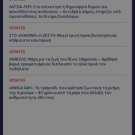
ΛΑΤΣΙΑ-ΓΕΡΙ: Στο επίκεντρο η δημιουργία δομών για
ασυνόδευτους ανήλικους – Αντιδρά ο Δήμος, στηρίζει υπό
προϋποθέσεις το Κίνημα Οικολόγων
UPDATES
ΣΤΟ «ΚΟΚΚΙΝΟ» Η ΖΕΣΤΗ: Νέα κίτρινη προειδοποίηση και
40άρια στο εσωτερικό
UPDATES
ΛΕΜΕΣΟΣ: Μάχη για τη ζωή του δίνει 18χρονος – Βρέθηκε
βαριά τραυματισμένος δίπλα από το ηλεκτρικό του
ποδήλατο
UPDATES
«ENOLA GAY»: Το τραγούδι που κράτησε ζωντανή τη μνήμη
της Χιροσίμα – 81 χρόνια από τη μέρα που άλλαξε την
ανθρωπότητα-(Bίντεο)