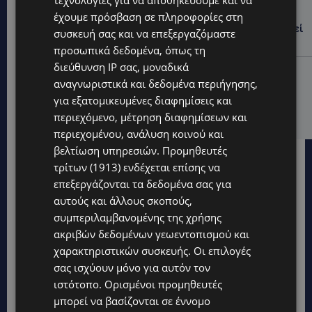
τεχνολογίες για να αποθηκεύουμε και να
ΛΕΥΚΩΣΙΑ: Γιατί ένας 16χρονος φέρεται να έβαλε
έχουμε πρόσβαση σε πληροφορίες στη
φωτιά σε ιστορική μπυραρία – Η Αστυνομία αναζητεί
συσκευή σας και να επεξεργαζόμαστε
το κίνητρο
προσωπικά δεδομένα, όπως τη
διεύθυνση IP σας, μοναδικά
UPDATES
αναγνωριστικά και δεδομένα περιήγησης,
ΛΑΤΣΙΑ-ΓΕΡΙ: Στο επίκεντρο η δημιουργία δομών για
για εξατομικευμένες διαφημίσεις και
ασυνόδευτους ανήλικους – Αντιδρά ο Δήμος,
στηρίζει υπό προϋποθέσεις το Κίνημα Οικολόγων
περιεχόμενο, μέτρηση διαφημίσεων και
περιεχομένου, ανάλυση κοινού και
βελτίωση υπηρεσιών.
Προμηθευτές
τρίτων (1913)
ενδέχεται επίσης να
επεξεργάζονται τα δεδομένα σας για
αυτούς και άλλους σκοπούς,
συμπεριλαμβανομένης της χρήσης
ακριβών δεδομένων γεωεντοπισμού και
χαρακτηριστικών συσκευής. Οι επιλογές
σας ισχύουν μόνο για αυτόν τον
ιστότοπο. Ορισμένοι προμηθευτές
μπορεί να βασίζονται σε έννομο