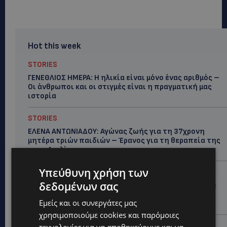
Hot this week
STORIES
ΓΕΝΕΘΛΙΟΣ ΗΜΕΡΑ: Η ηλικία είναι μόνο ένας αριθμός –
Οι άνθρωποι και οι στιγμές είναι η πραγματική μας
ιστορία
STORIES
ΕΛΕΝΑ ΑΝΤΩΝΙΑΔΟΥ: Αγώνας ζωής για τη 37χρονη
μητέρα τριών παιδιών – Έρανος για τη θεραπεία της
στην Αγγλία
Υπεύθυνη χρήση των
UPDATES
δεδομένων σας
ΚΑΤΑΓΓΕΛΙΑ: Για άνδρα που φέρεται να παρενοχλούσε
γυναίκες στο Δασούδι – Σε εξέλιξη οι αστυνομικές
Εμείς και οι συνεργάτες μας
έρευνες
χρησιμοποιούμε cookies και παρόμοιες
UPDATES