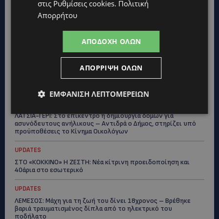
στις
Ρυθμίσεις cookies
.
Πολιτική
τριών παιδιών – Έρανος για τη θεραπεία της στην Αγγλία
Απορρήτου
UPDATES
ΚΑΤΑΓΓΕΛΙΑ: Για άνδρα που φέρεται να παρενοχλούσε
ΑΠΟΔΟΧΉ ΌΛΩΝ
γυναίκες στο Δασούδι – Σε εξέλιξη οι αστυνομικές έρευνες
UPDATES
ΑΠΌΡΡΙΨΗ ΌΛΩΝ
ΛΕΥΚΩΣΙΑ: Γιατί ένας 16χρονος φέρεται να έβαλε φωτιά σε
ιστορική μπυραρία – Η Αστυνομία αναζητεί το κίνητρο
ΕΜΦΆΝΙΣΗ ΛΕΠΤΟΜΕΡΕΙΏΝ
UPDATES
ΛΑΤΣΙΑ-ΓΕΡΙ: Στο επίκεντρο η δημιουργία δομών για
ασυνόδευτους ανήλικους – Αντιδρά ο Δήμος, στηρίζει υπό
προϋποθέσεις το Κίνημα Οικολόγων
UPDATES
ΣΤΟ «ΚΟΚΚΙΝΟ» Η ΖΕΣΤΗ: Νέα κίτρινη προειδοποίηση και
40άρια στο εσωτερικό
UPDATES
ΛΕΜΕΣΟΣ: Μάχη για τη ζωή του δίνει 18χρονος – Βρέθηκε
βαριά τραυματισμένος δίπλα από το ηλεκτρικό του
ποδήλατο