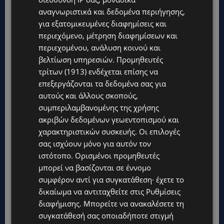
αναγνωριστικά και δεδομένα περιήγησης,
για εξατομικευμένες διαφημίσεις και
περιεχόμενο, μέτρηση διαφημίσεων και
περιεχομένου, ανάλυση κοινού και
βελτίωση υπηρεσιών.
Προμηθευτές
τρίτων (1913)
ενδέχεται επίσης να
επεξεργάζονται τα δεδομένα σας για
αυτούς και άλλους σκοπούς,
συμπεριλαμβανομένης της χρήσης
ακριβών δεδομένων γεωεντοπισμού και
χαρακτηριστικών συσκευής. Οι επιλογές
σας ισχύουν μόνο για αυτόν τον
Topics
ιστότοπο. Ορισμένοι προμηθευτές
μπορεί να βασίζονται σε έννομο
STORIES
συμφέρον αντί για συγκατάθεση· έχετε το
ΓΕΝΕΘΛΙΟΣ ΗΜΕΡΑ: Η ηλικία είναι μόνο ένας αριθμός – Οι
δικαίωμα να αντιταχθείτε στις
Ρυθμίσεις
άνθρωποι και οι στιγμές είναι η πραγματική μας ιστορία
διαφήμισης
. Μπορείτε να ανακαλέσετε τη
STORIES
συγκατάθεσή σας οποιαδήποτε στιγμή
ΕΛΕΝΑ ΑΝΤΩΝΙΑΔΟΥ: Αγώνας ζωής για τη 37χρονη μητέρα