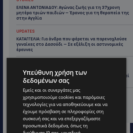
ΕΛΕΝΑ ΑΝΤΩΝΙΑΔΟΥ: Αγώνας ζωής για τη 37χρονη
μητέρα τριών παιδιών – Έρανος για τη θεραπεία της
στην Αγγλία
UPDATES
ΚΑΤΑΓΓΕΛΙΑ: Για άνδρα που φέρεται να παρενοχλούσε
γυναίκες στο Δασούδι – Σε εξέλιξη οι αστυνομικές
έρευνες
UPDATES
ΛΕΥΚΩΣΙΑ: Γιατί ένας 16χρονος φέρεται να έβαλε
Υπεύθυνη χρήση των
φωτιά σε ιστορική μπυραρία – Η Αστυνομία αναζητεί
δεδομένων σας
το κίνητρο
Εμείς και οι συνεργάτες μας
UPDATES
χρησιμοποιούμε cookies και παρόμοιες
ΛΑΤΣΙΑ-ΓΕΡΙ: Στο επίκεντρο η δημιουργία δομών για
τεχνολογίες για να αποθηκεύουμε και να
ασυνόδευτους ανήλικους – Αντιδρά ο Δήμος,
έχουμε πρόσβαση σε πληροφορίες στη
στηρίζει υπό προϋποθέσεις το Κίνημα Οικολόγων
συσκευή σας και να επεξεργαζόμαστε
προσωπικά δεδομένα, όπως τη
διεύθυνση IP σας, μοναδικά