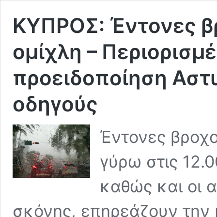
ΚΥΠΡΟΣ: Έντονες β
ομίχλη – Περιορισμ
προειδοποίηση Αστυ
οδηγούς
Έντονες βροχο
γύρω στις 12.
καθώς και οι 
σκόνης, επηρεάζουν την 