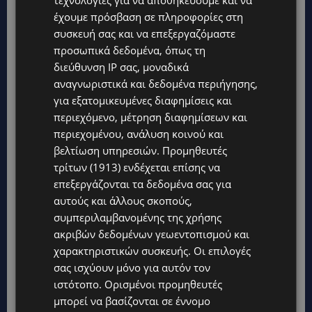
τεχνολογίες για να αποθηκεύουμε και να
έχουμε πρόσβαση σε πληροφορίες στη
συσκευή σας και να επεξεργαζόμαστε
προσωπικά δεδομένα, όπως τη
Topics
διεύθυνση IP σας, μοναδικά
αναγνωριστικά και δεδομένα περιήγησης,
UPDATES
για εξατομικευμένες διαφημίσεις και
ΚΙΤΡΙΝΗ ΠΡΟΕΙΔΟΠΟΙΗΣΗ: Έτοιμοι για παραλία – Στους 40°C
και σήμερα η Κύπρος-Πότε θα τεθεί σε ισχύ
περιεχόμενο, μέτρηση διαφημίσεων και
περιεχομένου, ανάλυση κοινού και
UPDATES
βελτίωση υπηρεσιών.
Προμηθευτές
ΦΕΙΔΙΑΣ ΠΑΝΑΓΙΩΤΟΥ: Η εμφάνισή του στην εκδήλωση για
τρίτων (1913)
ενδέχεται επίσης να
Ισαάκ και Σολωμού προκάλεσε αντιδράσεις – «Ασέβεια προς
τους νεκρούς»-(Φώτο)
επεξεργάζονται τα δεδομένα σας για
αυτούς και άλλους σκοπούς,
UPDATES
συμπεριλαμβανομένης της χρήσης
ΔΗΜΟΣ ΛΑΤΣΙΩΝ – ΓΕΡΙΟΥ: Πάνω από 8.000 υπογραφές κατά
ακριβών δεδομένων γεωεντοπισμού και
των Δομών Ανηλίκων – Ζητούν γραπτή δέσμευση από το
Κράτος
χαρακτηριστικών συσκευής. Οι επιλογές
σας ισχύουν μόνο για αυτόν τον
UPDATES
ιστότοπο. Ορισμένοι προμηθευτές
ΑΓΙΟΣ ΙΩΑΝΝΗΣ ΠΙΤΣΙΛΙΑΣ: Ξανανοίγει η πισίνα του χωριού –
μπορεί να βασίζονται σε έννομο
Μια ανάσα δροσιάς για κατοίκους και επισκέπτες