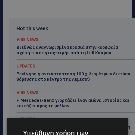
Hot this week
VIBE NEWS
Διεθνώς αναγνωρισμένα κρασιά στην κορυφαία
σχέση ποιότητας-τιμής από τη Lidl Κύπρου
UPDATES
Ξεκίνησε η αντικατάσταση 100 χιλιομέτρων δικτύου
ύδρευσης στο κέντρο της Λεμεσού
VIBE NEWS
Η Mercedes-Benz γιορτάζει έναν αιώνα ιστορίας και
κοιτάζει προς το μέλλον
UPDATES
ΚΟΚΚΙΝΟΤΡΙΜΙΘΙΑ: Σκύλος στον δρόμο μέσα στη ζέστη
Υπεύθυνη χρήση των
– Το καλοκαιρινό «κύμα» εγκατάλειψης ζώων και η