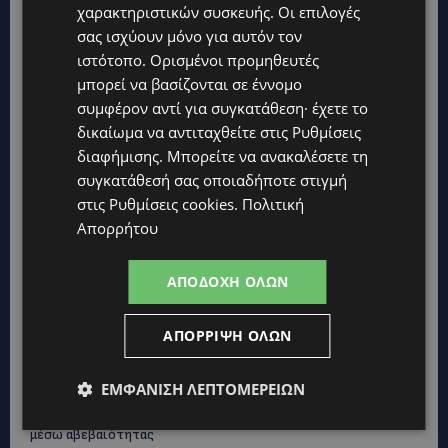
χαρακτηριστικών συσκευής. Οι επιλογές
Topics
σας ισχύουν μόνο για αυτόν τον
ιστότοπο. Ορισμένοι προμηθευτές
VIBE NEWS
μπορεί να βασίζονται σε έννομο
Διεθνώς αναγνωρισμένα κρασιά στην κορυφαία σχέση
ποιότητας-τιμής από τη Lidl Κύπρου
συμφέρον αντί για συγκατάθεση· έχετε το
δικαίωμα να αντιταχθείτε στις
Ρυθμίσεις
UPDATES
διαφήμισης
. Μπορείτε να ανακαλέσετε τη
Ξεκίνησε η αντικατάσταση 100 χιλιομέτρων δικτύου
συγκατάθεσή σας οποιαδήποτε στιγμή
ύδρευσης στο κέντρο της Λεμεσού
στις
Ρυθμίσεις cookies
.
Πολιτική
VIBE NEWS
Απορρήτου
Η Mercedes-Benz γιορτάζει έναν αιώνα ιστορίας και κοιτάζει
προς το μέλλον
ΑΠΟΔΟΧΉ ΌΛΩΝ
UPDATES
ΚΟΚΚΙΝΟΤΡΙΜΙΘΙΑ: Σκύλος στον δρόμο μέσα στη ζέστη – Το
ΑΠΌΡΡΙΨΗ ΌΛΩΝ
καλοκαιρινό «κύμα» εγκατάλειψης ζώων και η ευθύνη που
δεν κάνει διακοπές
ΕΜΦΆΝΙΣΗ ΛΕΠΤΟΜΕΡΕΙΏΝ
UPDATES
Ο κατασκευαστικός τομέας στην Κύπρο: Ισχυρή δυναμική εν
μέσω αβεβαιότητας