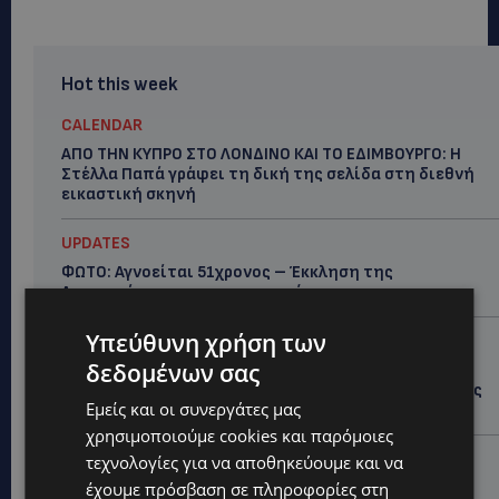
Hot this week
CALENDAR
ΑΠΟ ΤΗΝ ΚΥΠΡΟ ΣΤΟ ΛΟΝΔΙΝΟ ΚΑΙ ΤΟ ΕΔΙΜΒΟΥΡΓΟ: Η
Στέλλα Παπά γράφει τη δική της σελίδα στη διεθνή
εικαστική σκηνή
UPDATES
ΦΩΤΟ: Αγνοείται 51χρονος – Έκκληση της
Αστυνομίας για τον εντοπισμό του
Υπεύθυνη χρήση των
UPDATES
δεδομένων σας
ΣΤΑΥΡΟΣ ΓΙΑΛΛΟΥΡΙΔΗΣ: «Ευχάριστα νέα» για τους
«κουρεμένους» του 2013 – Τι του ανακοίνωσε ο Νίκος
Εμείς και οι συνεργάτες μας
Χριστοδουλίδης το πρωί της Κυριακής -(Βίντεο)
χρησιμοποιούμε cookies και παρόμοιες
UPDATES
τεχνολογίες για να αποθηκεύουμε και να
ΚΙΤΡΙΝΗ ΠΡΟΕΙΔΟΠΟΙΗΣΗ: Έτοιμοι για παραλία –
έχουμε πρόσβαση σε πληροφορίες στη