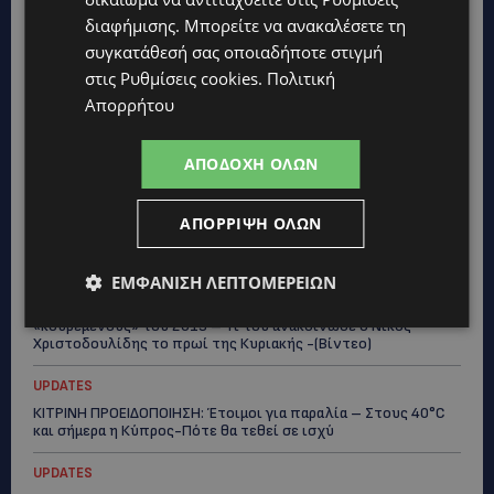
διαφήμισης
. Μπορείτε να ανακαλέσετε τη
συγκατάθεσή σας οποιαδήποτε στιγμή
Topics
στις
Ρυθμίσεις cookies
.
Πολιτική
Απορρήτου
CALENDAR
ΑΠΟ ΤΗΝ ΚΥΠΡΟ ΣΤΟ ΛΟΝΔΙΝΟ ΚΑΙ ΤΟ ΕΔΙΜΒΟΥΡΓΟ: Η Στέλλα
Παπά γράφει τη δική της σελίδα στη διεθνή εικαστική σκηνή
ΑΠΟΔΟΧΉ ΌΛΩΝ
UPDATES
ΦΩΤΟ: Αγνοείται 51χρονος – Έκκληση της Αστυνομίας για
ΑΠΌΡΡΙΨΗ ΌΛΩΝ
τον εντοπισμό του
ΕΜΦΆΝΙΣΗ ΛΕΠΤΟΜΕΡΕΙΏΝ
UPDATES
ΣΤΑΥΡΟΣ ΓΙΑΛΛΟΥΡΙΔΗΣ: «Ευχάριστα νέα» για τους
«κουρεμένους» του 2013 – Τι του ανακοίνωσε ο Νίκος
Χριστοδουλίδης το πρωί της Κυριακής -(Βίντεο)
UPDATES
ΚΙΤΡΙΝΗ ΠΡΟΕΙΔΟΠΟΙΗΣΗ: Έτοιμοι για παραλία – Στους 40°C
και σήμερα η Κύπρος-Πότε θα τεθεί σε ισχύ
UPDATES