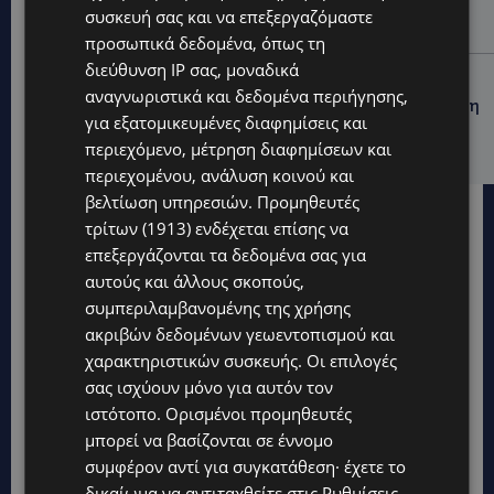
Στους 40°C και σήμερα η Κύπρος-Πότε θα τεθεί σε
συσκευή σας και να επεξεργαζόμαστε
ισχύ
προσωπικά δεδομένα, όπως τη
διεύθυνση IP σας, μοναδικά
UPDATES
αναγνωριστικά και δεδομένα περιήγησης,
ΦΕΙΔΙΑΣ ΠΑΝΑΓΙΩΤΟΥ: Η εμφάνισή του στην εκδήλωση
για εξατομικευμένες διαφημίσεις και
για Ισαάκ και Σολωμού προκάλεσε αντιδράσεις –
«Ασέβεια προς τους νεκρούς»-(Φώτο)
περιεχόμενο, μέτρηση διαφημίσεων και
περιεχομένου, ανάλυση κοινού και
βελτίωση υπηρεσιών.
Προμηθευτές
τρίτων (1913)
ενδέχεται επίσης να
επεξεργάζονται τα δεδομένα σας για
αυτούς και άλλους σκοπούς,
συμπεριλαμβανομένης της χρήσης
ακριβών δεδομένων γεωεντοπισμού και
χαρακτηριστικών συσκευής. Οι επιλογές
σας ισχύουν μόνο για αυτόν τον
ιστότοπο. Ορισμένοι προμηθευτές
μπορεί να βασίζονται σε έννομο
συμφέρον αντί για συγκατάθεση· έχετε το
δικαίωμα να αντιταχθείτε στις
Ρυθμίσεις