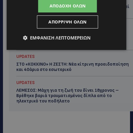
ΛΕΥΚΩΣΙΑ: Γιατί ένας 16χρονος φέρεται να έβαλε
ΑΠΟΔΟΧΉ ΌΛΩΝ
φωτιά σε ιστορική μπυραρία – Η Αστυνομία αναζητεί
το κίνητρο
ΑΠΌΡΡΙΨΗ ΌΛΩΝ
UPDATES
ΛΑΤΣΙΑ-ΓΕΡΙ: Στο επίκεντρο η δημιουργία δομών για
ΕΜΦΆΝΙΣΗ ΛΕΠΤΟΜΕΡΕΙΏΝ
ασυνόδευτους ανήλικους – Αντιδρά ο Δήμος,
στηρίζει υπό προϋποθέσεις το Κίνημα Οικολόγων
UPDATES
ΣΤΟ «ΚΟΚΚΙΝΟ» Η ΖΕΣΤΗ: Νέα κίτρινη προειδοποίηση
και 40άρια στο εσωτερικό
UPDATES
ΛΕΜΕΣΟΣ: Μάχη για τη ζωή του δίνει 18χρονος –
Βρέθηκε βαριά τραυματισμένος δίπλα από το
ηλεκτρικό του ποδήλατο