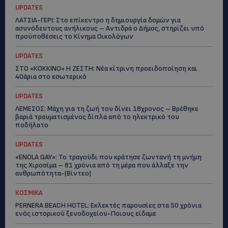
UPDATES
ΛΑΤΣΙΑ-ΓΕΡΙ: Στο επίκεντρο η δημιουργία δομών για
ασυνόδευτους ανήλικους – Αντιδρά ο Δήμος, στηρίζει υπό
προϋποθέσεις το Κίνημα Οικολόγων
UPDATES
ΣΤΟ «ΚΟΚΚΙΝΟ» Η ΖΕΣΤΗ: Νέα κίτρινη προειδοποίηση και
40άρια στο εσωτερικό
UPDATES
ΛΕΜΕΣΟΣ: Μάχη για τη ζωή του δίνει 18χρονος – Βρέθηκε
βαριά τραυματισμένος δίπλα από το ηλεκτρικό του
ποδήλατο
UPDATES
«ENOLA GAY»: Το τραγούδι που κράτησε ζωντανή τη μνήμη
της Χιροσίμα – 81 χρόνια από τη μέρα που άλλαξε την
ανθρωπότητα-(Bίντεο)
ΚΟΣΜΙΚΑ
PERNERA BEACH HOTEL: Εκλεκτές παρουσίες στα 50 χρόνια
ενός ιστορικού ξενοδοχείου-Ποιους είδαμε