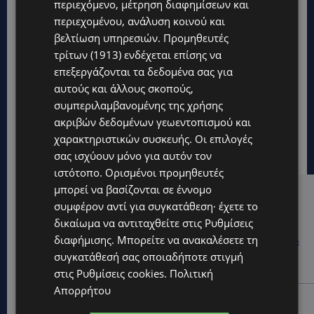
περιεχόμενο, μέτρηση διαφημίσεων και
περιεχομένου, ανάλυση κοινού και
βελτίωση υπηρεσιών.
Προμηθευτές
τρίτων (1913)
ενδέχεται επίσης να
επεξεργάζονται τα δεδομένα σας για
αυτούς και άλλους σκοπούς,
συμπεριλαμβανομένης της χρήσης
ακριβών δεδομένων γεωεντοπισμού και
χαρακτηριστικών συσκευής. Οι επιλογές
σας ισχύουν μόνο για αυτόν τον
ιστότοπο. Ορισμένοι προμηθευτές
μπορεί να βασίζονται σε έννομο
Hot this week
συμφέρον αντί για συγκατάθεση· έχετε το
δικαίωμα να αντιταχθείτε στις
Ρυθμίσεις
UPDATES
διαφήμισης
. Μπορείτε να ανακαλέσετε τη
ΚΑΤΑΓΓΕΛΙΑ: Για άνδρα που φέρεται να παρενοχλούσε
γυναίκες στο Δασούδι – Σε εξέλιξη οι αστυνομικές
συγκατάθεσή σας οποιαδήποτε στιγμή
έρευνες
στις
Ρυθμίσεις cookies
.
Πολιτική
Απορρήτου
UPDATES