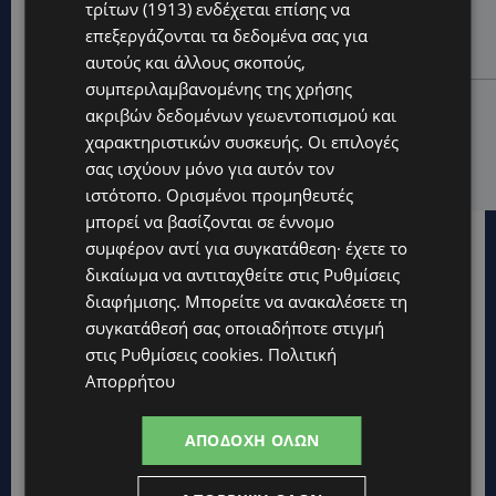
UPDATES
τρίτων (1913)
ενδέχεται επίσης να
ΝΙΚΟΣ ΚΑΖΑΝΤΖΑΚΗΣ: Γιατί το έργο του εξακολουθεί
επεξεργάζονται τα δεδομένα σας για
να μας αφορά
αυτούς και άλλους σκοπούς,
συμπεριλαμβανομένης της χρήσης
UPDATES
ακριβών δεδομένων γεωεντοπισμού και
ΝΟΣΟΚΟΜΕΙΟ ΛΕΜΕΣΟΥ: «Θα γινόμουν εγώ τα μάτια
χαρακτηριστικών συσκευής. Οι επιλογές
του» – Συγκλονίζει η μητέρα του 4χρονου Μάριου:
σας ισχύουν μόνο για αυτόν τον
«Ζούμε σε μια επικίνδυνη πόλη» -(Βίντεο)
ιστότοπο. Ορισμένοι προμηθευτές
μπορεί να βασίζονται σε έννομο
συμφέρον αντί για συγκατάθεση· έχετε το
δικαίωμα να αντιταχθείτε στις
Ρυθμίσεις
διαφήμισης
. Μπορείτε να ανακαλέσετε τη
συγκατάθεσή σας οποιαδήποτε στιγμή
στις
Ρυθμίσεις cookies
.
Πολιτική
Απορρήτου
ΑΠΟΔΟΧΉ ΌΛΩΝ