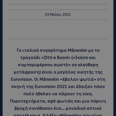
23 Μαΐου, 2021
Το ιταλικό συγκρότημα Måneskin με το
τραγούδι «Zitti e Buoni» («Σκάσε και
συμπεριφέρσου σωστά» σε ελεύθερη
μετάφραση) είναι ο μεγάλος νικητής της
Eurovision. Οι Måneskin «έβαλαν φωτιά» στη
σκηνή της Eurovision 2021 και έδειξαν πόσο
πολύ ήθελαν να πάρουν τη νίκη.
Πυροτεχνήματα, εφέ φωτιάς και μια πύρινη
βροχή συνέθεσαν ένα… μοναδικό οπτικό
αποτέλεσμα. Η λέξη «Måneskin» σημαίνει