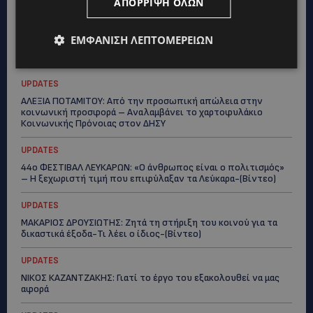
ΑΠΌΡΡΙΨΗ ΌΛΩΝ
ΕΜΦΆΝΙΣΗ ΛΕΠΤΟΜΕΡΕΙΏΝ
Topics
UPDATES
ΑΛΕΞΙΑ ΠΟΤΑΜΙΤΟΥ: Από την προσωπική απώλεια στην
κοινωνική προσφορά – Αναλαμβάνει το χαρτοφυλάκιο
Κοινωνικής Πρόνοιας στον ΔΗΣΥ
UPDATES
44ο ΦΕΣΤΙΒΑΛ ΛΕΥΚΑΡΩΝ: «Ο άνθρωπος είναι ο πολιτισμός»
– Η ξεχωριστή τιμή που επιφύλαξαν τα Λεύκαρα-(Βίντεο)
UPDATES
ΜΑΚΑΡΙΟΣ ΔΡΟΥΣΙΩΤΗΣ: Ζητά τη στήριξη του κοινού για τα
δικαστικά έξοδα-Τι λέει ο ίδιος-(Βίντεο)
UPDATES
ΝΙΚΟΣ ΚΑΖΑΝΤΖΑΚΗΣ: Γιατί το έργο του εξακολουθεί να μας
αφορά