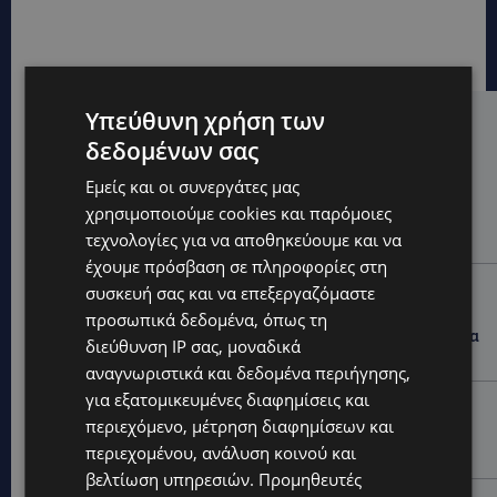
Υπεύθυνη χρήση των
Hot this week
δεδομένων σας
UPDATES
Εμείς και οι συνεργάτες μας
ΑΛΕΞΙΑ ΠΟΤΑΜΙΤΟΥ: Από την προσωπική απώλεια
χρησιμοποιούμε cookies και παρόμοιες
στην κοινωνική προσφορά – Αναλαμβάνει το
χαρτοφυλάκιο Κοινωνικής Πρόνοιας στον ΔΗΣΥ
τεχνολογίες για να αποθηκεύουμε και να
έχουμε πρόσβαση σε πληροφορίες στη
UPDATES
συσκευή σας και να επεξεργαζόμαστε
44ο ΦΕΣΤΙΒΑΛ ΛΕΥΚΑΡΩΝ: «Ο άνθρωπος είναι ο
προσωπικά δεδομένα, όπως τη
πολιτισμός» – Η ξεχωριστή τιμή που επιφύλαξαν τα
διεύθυνση IP σας, μοναδικά
Λεύκαρα-(Βίντεο)
αναγνωριστικά και δεδομένα περιήγησης,
για εξατομικευμένες διαφημίσεις και
UPDATES
περιεχόμενο, μέτρηση διαφημίσεων και
ΜΑΚΑΡΙΟΣ ΔΡΟΥΣΙΩΤΗΣ: Ζητά τη στήριξη του κοινού
περιεχομένου, ανάλυση κοινού και
για τα δικαστικά έξοδα-Τι λέει ο ίδιος-(Βίντεο)
βελτίωση υπηρεσιών.
Προμηθευτές