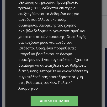
ΑΓΚΑΛΙΑ ΕΛΠΙΔΑΣ: «Οι εξαγγελίες δεν αρκούν» –
βελτίωση υπηρεσιών.
Προμηθευτές
Συγκρατημένη αισιοδοξία για το νέο σχέδιο
τρίτων (1913)
ενδέχεται επίσης να
στήριξης των ατόμων με αναπηρία
επεξεργάζονται τα δεδομένα σας για
αυτούς και άλλους σκοπούς,
STORIES
συμπεριλαμβανομένης της χρήσης
ΟΡΦΕΑΣ ΣΟΛΩΜΟΥ: Ο 10χρονος Κύπριος που
ακριβών δεδομένων γεωεντοπισμού και
πρωταγωνιστεί στην εκστρατεία εξοικονόμησης
νερού – Απλά βήματα που κάνουν τη διαφορά -
χαρακτηριστικών συσκευής. Οι επιλογές
(Βίντεο)
σας ισχύουν μόνο για αυτόν τον
ιστότοπο. Ορισμένοι προμηθευτές
μπορεί να βασίζονται σε έννομο
συμφέρον αντί για συγκατάθεση· έχετε το
δικαίωμα να αντιταχθείτε στις
Ρυθμίσεις
διαφήμισης
. Μπορείτε να ανακαλέσετε τη
συγκατάθεσή σας οποιαδήποτε στιγμή
στις
Ρυθμίσεις cookies
.
Πολιτική
Απορρήτου
ΑΠΟΔΟΧΉ ΌΛΩΝ