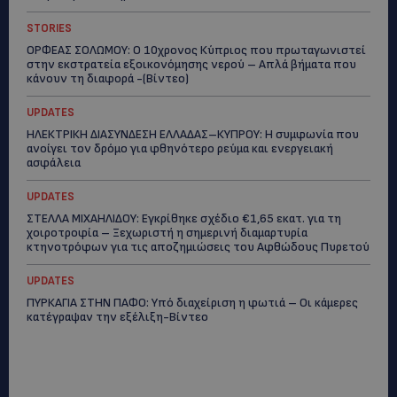
STORIES
ΟΡΦΕΑΣ ΣΟΛΩΜΟΥ: Ο 10χρονος Κύπριος που πρωταγωνιστεί
στην εκστρατεία εξοικονόμησης νερού – Απλά βήματα που
κάνουν τη διαφορά -(Βίντεο)
UPDATES
ΗΛΕΚΤΡΙΚΗ ΔΙΑΣΥΝΔΕΣΗ ΕΛΛΑΔΑΣ–ΚΥΠΡΟΥ: Η συμφωνία που
ανοίγει τον δρόμο για φθηνότερο ρεύμα και ενεργειακή
ασφάλεια
UPDATES
ΣΤΕΛΛΑ ΜΙΧΑΗΛΙΔΟΥ: Εγκρίθηκε σχέδιο €1,65 εκατ. για τη
χοιροτροφία – Ξεχωριστή η σημερινή διαμαρτυρία
κτηνοτρόφων για τις αποζημιώσεις του Αφθώδους Πυρετού
UPDATES
ΠΥΡΚΑΓΙΑ ΣΤΗΝ ΠΑΦΟ: Υπό διαχείριση η φωτιά – Οι κάμερες
κατέγραψαν την εξέλιξη-Βίντεο