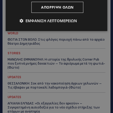
ΑΠΌΡΡΙΨΗ ΌΛΩΝ
ΕΜΦΆΝΙΣΗ ΛΕΠΤΟΜΕΡΕΙΏΝ
Topics
WORLD
ΦΩΤΙΑ ΣΤΟΝ ΒΟΛΟ: Στις φλόγες περιοχή πάνω από το αρχαίο
θέατρο Δημητριάδος
STORIES
ΜΑΝΩΛΗΣ ΕΜΜΑΝΟΥΗΛ: Η ιστορία της θρυλικής Corner Pub
που ξυπνά μνήμες δεκαετιών – Το αφιέρωμα μετά τη φωτιά-
(Φώτο)
UPDATES
ΘΕΣΣΑΛΟΝΙΚΗ: Σοκ από την κακοποίηση άγριων χελωνών –
Τις έβαψαν με πορτοκαλί λαδομπογιά-(Φώτο)
UPDATES
ΑΓΚΑΛΙΑ ΕΛΠΙΔΑΣ: «Οι εξαγγελίες δεν αρκούν» –
Συγκρατημένη αισιοδοξία για το νέο σχέδιο στήριξης των
ατόμων με αναπηρία