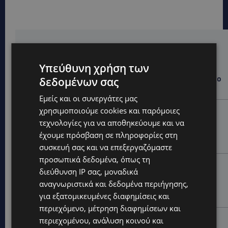
Hot this week
WORLD
Υπεύθυνη χρήση των
ΦΩΤΙΑ ΣΤΟΝ ΒΟΛΟ: Στις φλόγες περιοχή πάνω από το
δεδομένων σας
αρχαίο θέατρο Δημητριάδος
Εμείς και οι συνεργάτες μας
χρησιμοποιούμε cookies και παρόμοιες
STORIES
τεχνολογίες για να αποθηκεύουμε και να
ΜΑΝΩΛΗΣ ΕΜΜΑΝΟΥΗΛ: Η ιστορία της θρυλικής
Corner Pub που ξυπνά μνήμες δεκαετιών – Το
έχουμε πρόσβαση σε πληροφορίες στη
αφιέρωμα μετά τη φωτιά-(Φώτο)
συσκευή σας και να επεξεργαζόμαστε
προσωπικά δεδομένα, όπως τη
UPDATES
διεύθυνση IP σας, μοναδικά
ΘΕΣΣΑΛΟΝΙΚΗ: Σοκ από την κακοποίηση άγριων
αναγνωριστικά και δεδομένα περιήγησης,
χελωνών – Τις έβαψαν με πορτοκαλί λαδομπογιά-
για εξατομικευμένες διαφημίσεις και
(Φώτο)
περιεχόμενο, μέτρηση διαφημίσεων και
UPDATES
περιεχομένου, ανάλυση κοινού και