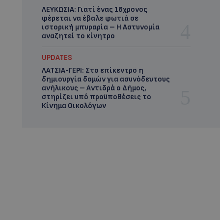
ΛΕΥΚΩΣΙΑ: Γιατί ένας 16χρονος
φέρεται να έβαλε φωτιά σε
ιστορική μπυραρία – Η Αστυνομία
αναζητεί το κίνητρο
UPDATES
ΛΑΤΣΙΑ-ΓΕΡΙ: Στο επίκεντρο η
δημιουργία δομών για ασυνόδευτους
ανήλικους – Αντιδρά ο Δήμος,
στηρίζει υπό προϋποθέσεις το
Κίνημα Οικολόγων