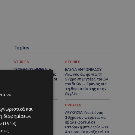
Topics
STORIES
STORIES
ΓΕΝΕΘΛΙΟΣ ΗΜΕΡΑ: Η
ΕΛΕΝΑ ΑΝΤΩΝΙΑΔΟΥ:
ηλικία είναι μόνο ένας
Αγώνας ζωής για τη
αριθμός – Οι άνθρωποι
37χρονη μητέρα τριών
και οι στιγμές είναι η
παιδιών – Έρανος για
πραγματική μας
τη θεραπεία της στην
ιστορία
Αγγλία
για να
UPDATES
UPDATES
αγνωριστικά και
ΚΑΤΑΓΓΕΛΙΑ: Για άνδρα
ΛΕΥΚΩΣΙΑ: Γιατί ένας
ση διαφημίσεων
που φέρεται να
16χρονος φέρεται να
παρενοχλούσε
έβαλε φωτιά σε
 (1913)
γυναίκες στο Δασούδι
ιστορική μπυραρία – Η
πούς,
– Σε εξέλιξη οι
Αστυνομία αναζητεί το