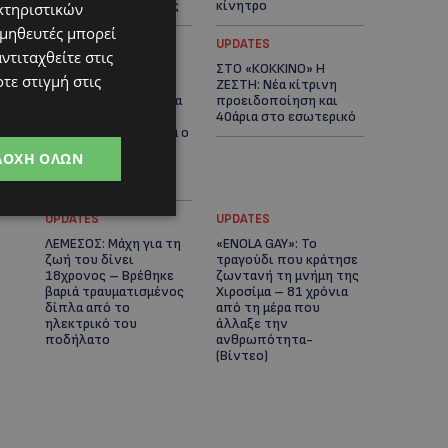
αστυνομικές έρευνες
κίνητρο
κτηριστικών
ομηθευτές μπορεί
UPDATES
UPDATES
ντιταχθείτε στις
ΛΑΤΣΙΑ-ΓΕΡΙ: Στο
ΣΤΟ «ΚΟΚΚΙΝΟ» Η
τε στιγμή στις
επίκεντρο η
ΖΕΣΤΗ: Νέα κίτρινη
δημιουργία δομών για
προειδοποίηση και
ασυνόδευτους
40άρια στο εσωτερικό
ανήλικους – Αντιδρά ο
Δήμος, στηρίζει υπό
ΔΟΧΉ ΌΛΩΝ
προϋποθέσεις το
Κίνημα Οικολόγων
UPDATES
UPDATES
ΛΕΜΕΣΟΣ: Μάχη για τη
«ENOLA GAY»: Το
ζωή του δίνει
τραγούδι που κράτησε
18χρονος – Βρέθηκε
ζωντανή τη μνήμη της
βαριά τραυματισμένος
Χιροσίμα – 81 χρόνια
δίπλα από το
από τη μέρα που
ηλεκτρικό του
άλλαξε την
ποδήλατο
ανθρωπότητα-
(Bίντεο)