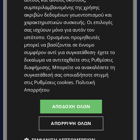
συμπεριλαμβανομένης της χρήσης
Topics
ακριβών δεδομένων γεωεντοπισμού και
χαρακτηριστικών συσκευής. Οι επιλογές
ΚΟΣΜΙΚΑ
σας ισχύουν μόνο για αυτόν τον
PERNERA BEACH HOTEL: Εκλεκτές παρουσίες στα 50 χρόνια
ιστότοπο. Ορισμένοι προμηθευτές
ενός ιστορικού ξενοδοχείου-Ποιους είδαμε
μπορεί να βασίζονται σε έννομο
UPDATES
συμφέρον αντί για συγκατάθεση· έχετε το
ΦΟΝΟΣ ΣΤΗΝ ΚΕΡΥΝΕΙΑ: Νεκρός 40χρονος – Επτά συλλήψεις,
δικαίωμα να αντιταχθείτε στις
Ρυθμίσεις
ο ένας τραυματισμένος
διαφήμισης
. Μπορείτε να ανακαλέσετε τη
συγκατάθεσή σας οποιαδήποτε στιγμή
UPDATES
στις
Ρυθμίσεις cookies
.
Πολιτική
ΛΑΡΝΑΚΑ: Παράπονα για την πρόσβαση στην παραλία σκύλων
– Πολίτες ζητούν λύσεις για ηλικιωμένους και άτομα με
Απορρήτου
αναπηρία-(Φώτο)
VIBE NEWS
ΑΠΟΔΟΧΉ ΌΛΩΝ
Διεθνώς αναγνωρισμένα κρασιά στην κορυφαία σχέση
ποιότητας-τιμής από τη Lidl Κύπρου
ΑΠΌΡΡΙΨΗ ΌΛΩΝ
UPDATES
Ξεκίνησε η αντικατάσταση 100 χιλιομέτρων δικτύου
ΕΜΦΆΝΙΣΗ ΛΕΠΤΟΜΕΡΕΙΏΝ