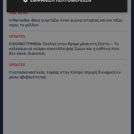
ύδρευσης στο κέντρο της Λεμεσού
VIBE NEWS
Η Mercedes-Benz γιορτάζει έναν αιώνα ιστορίας και κοιτάζει
προς το μέλλον
UPDATES
ΚΟΚΚΙΝΟΤΡΙΜΙΘΙΑ: Σκύλος στον δρόμο μέσα στη ζέστη – Το
καλοκαιρινό «κύμα» εγκατάλειψης ζώων και η ευθύνη που
δεν κάνει διακοπές
UPDATES
Ο κατασκευαστικός τομέας στην Κύπρο: Ισχυρή δυναμική εν
μέσω αβεβαιότητας