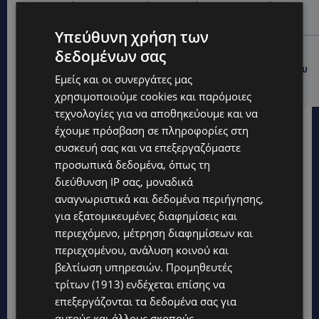
Διεθνώς αναγνωρισμένα κρασιά στην κορυφαία
σχέση ποιότητας-τιμής από τη Lidl Κύπρου
Υπεύθυνη χρήση των
UPDATES
δεδομένων σας
Ξεκίνησε η αντικατάσταση 100 χιλιομέτρων δικτύου
Εμείς και οι συνεργάτες μας
ύδρευσης στο κέντρο της Λεμεσού
χρησιμοποιούμε cookies και παρόμοιες
τεχνολογίες για να αποθηκεύουμε και να
έχουμε πρόσβαση σε πληροφορίες στη
συσκευή σας και να επεξεργαζόμαστε
προσωπικά δεδομένα, όπως τη
διεύθυνση IP σας, μοναδικά
αναγνωριστικά και δεδομένα περιήγησης,
για εξατομικευμένες διαφημίσεις και
περιεχόμενο, μέτρηση διαφημίσεων και
περιεχομένου, ανάλυση κοινού και
βελτίωση υπηρεσιών.
Προμηθευτές
τρίτων (1913)
ενδέχεται επίσης να
επεξεργάζονται τα δεδομένα σας για
αυτούς και άλλους σκοπούς,