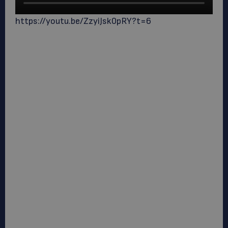
https://youtu.be/ZzyiJsk0pRY?t=6