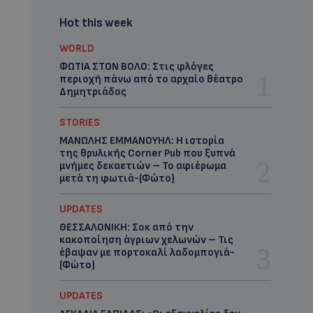
Hot this week
WORLD
ΦΩΤΙΑ ΣΤΟΝ ΒΟΛΟ: Στις φλόγες
περιοχή πάνω από το αρχαίο θέατρο
Δημητριάδος
STORIES
ΜΑΝΩΛΗΣ ΕΜΜΑΝΟΥΗΛ: Η ιστορία
της θρυλικής Corner Pub που ξυπνά
μνήμες δεκαετιών – Το αφιέρωμα
μετά τη φωτιά-(Φώτο)
UPDATES
ΘΕΣΣΑΛΟΝΙΚΗ: Σοκ από την
κακοποίηση άγριων χελωνών – Τις
έβαψαν με πορτοκαλί λαδομπογιά-
(Φώτο)
UPDATES