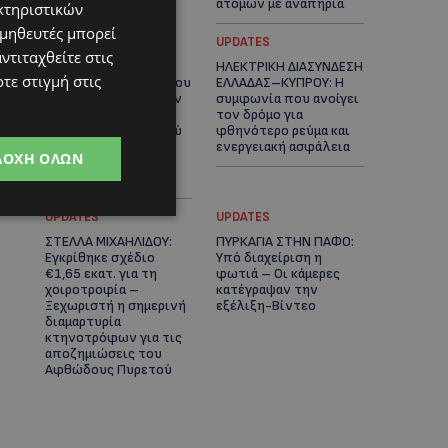
ατόμων με αναπηρία
κτηριστικών
ομηθευτές μπορεί
STORIES
UPDATES
ντιταχθείτε στις
ΟΡΦΕΑΣ ΣΟΛΩΜΟΥ: Ο
ΗΛΕΚΤΡΙΚΗ ΔΙΑΣΥΝΔΕΣΗ
τε στιγμή στις
10χρονος Κύπριος που
ΕΛΛΑΔΑΣ–ΚΥΠΡΟΥ: Η
πρωταγωνιστεί στην
συμφωνία που ανοίγει
εκστρατεία
τον δρόμο για
εξοικονόμησης νερού
φθηνότερο ρεύμα και
– Απλά βήματα που
ενεργειακή ασφάλεια
ΔΟΧΉ ΌΛΩΝ
κάνουν τη διαφορά -
(Βίντεο)
UPDATES
UPDATES
ΣΤΕΛΛΑ ΜΙΧΑΗΛΙΔΟΥ:
ΠΥΡΚΑΓΙΑ ΣΤΗΝ ΠΑΦΟ:
Εγκρίθηκε σχέδιο
Υπό διαχείριση η
€1,65 εκατ. για τη
φωτιά – Οι κάμερες
χοιροτροφία –
κατέγραψαν την
Ξεχωριστή η σημερινή
εξέλιξη-Βίντεο
διαμαρτυρία
κτηνοτρόφων για τις
αποζημιώσεις του
Αφθώδους Πυρετού