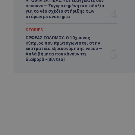
ΑΓΚΑΛΙΑ ΕΛΠΙΔΑΣ: «Οι εξαγγελίες δεν
αρκούν» – Συγκρατημένη αισιοδοξία
για το νέο σχέδιο στήριξης των
ατόμων με αναπηρία
STORIES
ΟΡΦΕΑΣ ΣΟΛΩΜΟΥ: Ο 10χρονος
Κύπριος που πρωταγωνιστεί στην
εκστρατεία εξοικονόμησης νερού –
Απλά βήματα που κάνουν τη
διαφορά -(Βίντεο)