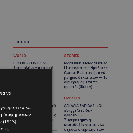
Topics
WORLD
STORIES
ΦΩΤΙΑ ΣΤΟΝ ΒΟΛΟ:
ΜΑΝΩΛΗΣ ΕΜΜΑΝΟΥΗΛ:
Στις φλόγες περιοχή
Η ιστορία της θρυλικής
πάνω από το αρχαίο
Corner Pub που ξυπνά
θέατρο Δημητριάδος
μνήμες δεκαετιών – Το
αφιέρωμα μετά τη
φωτιά-(Φώτο)
για να
UPDATES
UPDATES
ΘΕΣΣΑΛΟΝΙΚΗ: Σοκ από
ΑΓΚΑΛΙΑ ΕΛΠΙΔΑΣ: «Οι
αγνωριστικά και
την κακοποίηση
εξαγγελίες δεν
ση διαφημίσεων
άγριων χελωνών – Τις
αρκούν» –
έβαψαν με πορτοκαλί
Συγκρατημένη
 (1913)
λαδομπογιά-(Φώτο)
αισιοδοξία για το νέο
πούς,
σχέδιο στήριξης των