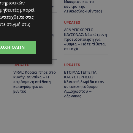
πλοίο δεν θα
Μακαρίου και το
κτηριστικών
ξανασηκώσει άγκυρα»
κέντρο της
ομηθευτές μπορεί
Λευκωσίας-(Βίντεο)
ντιταχθείτε στις
UPDATES
UPDATES
τε στιγμή στις
ΤΡΟΧΑΙΟ ΣΤΗΝ
ΔΕΝ ΥΠΟΧΩΡΕΙ Ο
ΛΕΥΚΩΣΙΑ: Χειροπέδες
ΚΑΥΣΩΝΑΣ: Νέα κίτρινη
και στη σύζυγο του
προειδοποίηση για
27χρονου – Φέρεται
40άρια – Πότε τίθεται
ΔΟΧΉ ΌΛΩΝ
να παραπλάνησε την
σε ισχύ
Αστυνομία
UPDATES
UPDATES
VIRAL: Κοράκι πήρε στο
ΕΤΟΙΜΑΣΤΕΙΤΕ ΓΙΑ
κυνήγι γυναίκα – Η
ΚΑΘΥΣΤΕΡΗΣΕΙΣ:
απρόσμενη επίθεση
Κλειστή λωρίδα στον
καταγράφηκε σε
αυτοκινητόδρομο
βίντεο
Αμμοχώστου –
Λάρνακας