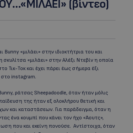
ΟΥ…«ΜΙΛΑΕΙ» (βίντεο)
 Bunny «μιλάει» στην ιδιοκτήτρια του και
 η σκυλίτσα «μιλάει» στην Αλέξι Ντεβίν η οποία
το Τικ-Τοκ και έχει πάρει έως σήμερα έξι
 στο instagram.
unny, ράτσας Sheepadoodle, όταν ήταν μόλις
παίδευση της ήταν εξ ολοκλήρου θετική και
χων και καταστάσεων. Για παράδειγμα, όταν η
ντας ένα κουμπί που κάνει τον ήχο «Άουτς»,
τωση που και εκείνη πονούσε. Αντίστοιχα, όταν