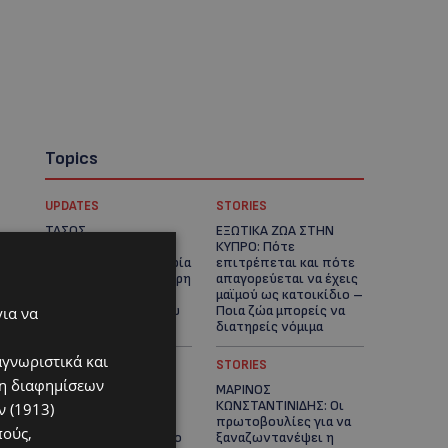
Topics
UPDATES
STORIES
ΤΑΣΟΣ
ΕΞΩΤΙΚΑ ΖΩΑ ΣΤΗΝ
ΧΑΤΖΗΓΙΟΒΑΝΗΣ: Η
ΚΥΠΡΟ: Πότε
συγκλονιστική ιστορία
επιτρέπεται και πότε
του 12χρονου Δημήτρη
απαγορεύεται να έχεις
και η δωρεά των
μαϊμού ως κατοικίδιο –
12.500 ευρώ που του
Ποια ζώα μπορείς να
για να
έδωσε ελπίδα
διατηρείς νόμιμα
αγνωριστικά και
UPDATES
STORIES
ση διαφημίσεων
ΧΩΡΙΣ ΣΩΣΣΙΒΙΟ Η
ΜΑΡΙΝΟΣ
ΘΑΛΑΣΣΙΑ ΣΥΝΔΕΣΗ
ΚΩΝΣΤΑΝΤΙΝΙΔΗΣ: Οι
 (1913)
ΚΥΠΡΟΥ-ΕΛΛΑΔΑΣ:
πρωτοβουλίες για να
πούς,
«Χωρίς επιδότηση το
ξαναζωντανέψει η