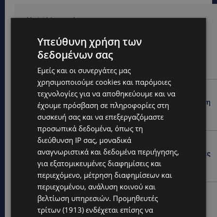
Hot this week
UPDATES
Υπεύθυνη χρήση των
ΚΙΤΡΙΝΗ ΠΡΟΕΙΔΟΠΟΙΗΣΗ: Έτοιμοι για παραλία –
δεδομένων σας
Στους 40°C και σήμερα η Κύπρος-Πότε θα τεθεί σε
ισχύ
Εμείς και οι συνεργάτες μας
χρησιμοποιούμε cookies και παρόμοιες
UPDATES
τεχνολογίες για να αποθηκεύουμε και να
ΦΕΙΔΙΑΣ ΠΑΝΑΓΙΩΤΟΥ: Η εμφάνισή του στην εκδήλωση
έχουμε πρόσβαση σε πληροφορίες στη
για Ισαάκ και Σολωμού προκάλεσε αντιδράσεις –
συσκευή σας και να επεξεργαζόμαστε
«Ασέβεια προς τους νεκρούς»-(Φώτο)
προσωπικά δεδομένα, όπως τη
διεύθυνση IP σας, μοναδικά
UPDATES
αναγνωριστικά και δεδομένα περιήγησης,
ΔΗΜΟΣ ΛΑΤΣΙΩΝ – ΓΕΡΙΟΥ: Πάνω από 8.000 υπογραφές
κατά των Δομών Ανηλίκων – Ζητούν γραπτή
για εξατομικευμένες διαφημίσεις και
δέσμευση από το Κράτος
περιεχόμενο, μέτρηση διαφημίσεων και
περιεχομένου, ανάλυση κοινού και
UPDATES
βελτίωση υπηρεσιών.
Προμηθευτές
ΑΓΙΟΣ ΙΩΑΝΝΗΣ ΠΙΤΣΙΛΙΑΣ: Ξανανοίγει η πισίνα του
τρίτων (1913)
ενδέχεται επίσης να
χωριού – Μια ανάσα δροσιάς για κατοίκους και