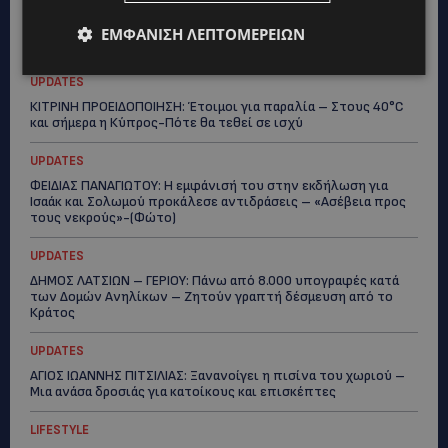
ΕΜΦΆΝΙΣΗ ΛΕΠΤΟΜΕΡΕΙΏΝ
Topics
UPDATES
ΚΙΤΡΙΝΗ ΠΡΟΕΙΔΟΠΟΙΗΣΗ: Έτοιμοι για παραλία – Στους 40°C
και σήμερα η Κύπρος-Πότε θα τεθεί σε ισχύ
UPDATES
ΦΕΙΔΙΑΣ ΠΑΝΑΓΙΩΤΟΥ: Η εμφάνισή του στην εκδήλωση για
Ισαάκ και Σολωμού προκάλεσε αντιδράσεις – «Ασέβεια προς
τους νεκρούς»-(Φώτο)
UPDATES
ΔΗΜΟΣ ΛΑΤΣΙΩΝ – ΓΕΡΙΟΥ: Πάνω από 8.000 υπογραφές κατά
των Δομών Ανηλίκων – Ζητούν γραπτή δέσμευση από το
Κράτος
UPDATES
ΑΓΙΟΣ ΙΩΑΝΝΗΣ ΠΙΤΣΙΛΙΑΣ: Ξανανοίγει η πισίνα του χωριού –
Μια ανάσα δροσιάς για κατοίκους και επισκέπτες
LIFESTYLE