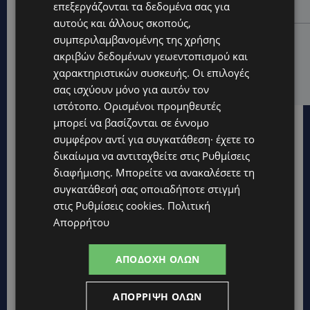
επεξεργάζονται τα δεδομένα σας για
επισκέπτες
αυτούς και άλλους σκοπούς,
LIFESTYLE
συμπεριλαμβανομένης της χρήσης
ακριβών δεδομένων γεωεντοπισμού και
ΕΛΕΝΑ ΠΑΠΑΔΟΠΟΥΛΟΥ: Από τη σκηνή στην
Αντιπροεδρία του ΘΟΚ – «Μεγάλη τιμή και μεγάλη
χαρακτηριστικών συσκευής. Οι επιλογές
ευθύνη»
σας ισχύουν μόνο για αυτόν τον
ιστότοπο. Ορισμένοι προμηθευτές
μπορεί να βασίζονται σε έννομο
συμφέρον αντί για συγκατάθεση· έχετε το
δικαίωμα να αντιταχθείτε στις
Ρυθμίσεις
διαφήμισης
. Μπορείτε να ανακαλέσετε τη
συγκατάθεσή σας οποιαδήποτε στιγμή
στις
Ρυθμίσεις cookies
.
Πολιτική
Απορρήτου
ΑΠΟΔΟΧΉ ΌΛΩΝ
ΑΠΌΡΡΙΨΗ ΌΛΩΝ