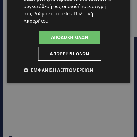
συγκατάθεσή σας οποιαδήποτε στιγμή
UPDATES
στις
Ρυθμίσεις cookies
.
Πολιτική
ΛΑΤΣΙΑ-ΓΕΡΙ: Στο επίκεντρο η δημιουργία δομών για
Απορρήτου
ασυνόδευτους ανήλικους – Αντιδρά ο Δήμος,
στηρίζει υπό προϋποθέσεις το Κίνημα Οικολόγων
ΑΠΟΔΟΧΉ ΌΛΩΝ
ΑΠΌΡΡΙΨΗ ΌΛΩΝ
ΕΜΦΆΝΙΣΗ ΛΕΠΤΟΜΕΡΕΙΏΝ