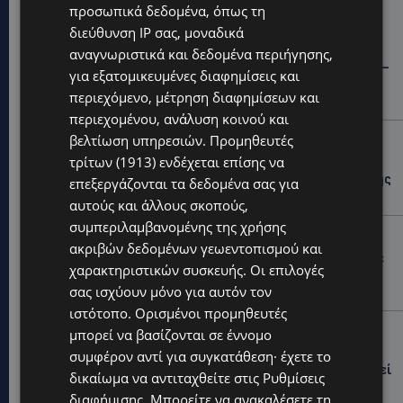
προσωπικά δεδομένα, όπως τη
Hot this week
διεύθυνση IP σας, μοναδικά
STORIES
αναγνωριστικά και δεδομένα περιήγησης,
ΓΕΝΕΘΛΙΟΣ ΗΜΕΡΑ: Η ηλικία είναι μόνο ένας αριθμός –
για εξατομικευμένες διαφημίσεις και
Οι άνθρωποι και οι στιγμές είναι η πραγματική μας
περιεχόμενο, μέτρηση διαφημίσεων και
ιστορία
περιεχομένου, ανάλυση κοινού και
βελτίωση υπηρεσιών.
Προμηθευτές
STORIES
τρίτων (1913)
ενδέχεται επίσης να
ΕΛΕΝΑ ΑΝΤΩΝΙΑΔΟΥ: Αγώνας ζωής για τη 37χρονη
μητέρα τριών παιδιών – Έρανος για τη θεραπεία της
επεξεργάζονται τα δεδομένα σας για
στην Αγγλία
αυτούς και άλλους σκοπούς,
συμπεριλαμβανομένης της χρήσης
UPDATES
ακριβών δεδομένων γεωεντοπισμού και
ΚΑΤΑΓΓΕΛΙΑ: Για άνδρα που φέρεται να παρενοχλούσε
χαρακτηριστικών συσκευής. Οι επιλογές
γυναίκες στο Δασούδι – Σε εξέλιξη οι αστυνομικές
σας ισχύουν μόνο για αυτόν τον
έρευνες
ιστότοπο. Ορισμένοι προμηθευτές
UPDATES
μπορεί να βασίζονται σε έννομο
ΛΕΥΚΩΣΙΑ: Γιατί ένας 16χρονος φέρεται να έβαλε
συμφέρον αντί για συγκατάθεση· έχετε το
φωτιά σε ιστορική μπυραρία – Η Αστυνομία αναζητεί
δικαίωμα να αντιταχθείτε στις
Ρυθμίσεις
το κίνητρο
διαφήμισης
. Μπορείτε να ανακαλέσετε τη