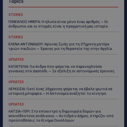
Topics
STORIES
ΓΕΝΕΘΛΙΟΣ ΗΜΕΡΑ: Η ηλικία είναι μόνο ένας αριθμός – Οι
άνθρωποι και οι στιγμές είναι η πραγματική μας ιστορία
STORIES
ΕΛΕΝΑ ΑΝΤΩΝΙΑΔΟΥ: Αγώνας ζωής για τη 37χρονη μητέρα
τριών παιδιών – Έρανος για τη θεραπεία της στην Αγγλία
UPDATES
ΚΑΤΑΓΓΕΛΙΑ: Για άνδρα που φέρεται να παρενοχλούσε
γυναίκες στο Δασούδι – Σε εξέλιξη οι αστυνομικές έρευνες
UPDATES
ΛΕΥΚΩΣΙΑ: Γιατί ένας 16χρονος φέρεται να έβαλε φωτιά σε
ιστορική μπυραρία – Η Αστυνομία αναζητεί το κίνητρο
UPDATES
ΛΑΤΣΙΑ-ΓΕΡΙ: Στο επίκεντρο η δημιουργία δομών για
ασυνόδευτους ανήλικους – Αντιδρά ο Δήμος, στηρίζει υπό
προϋποθέσεις το Κίνημα Οικολόγων