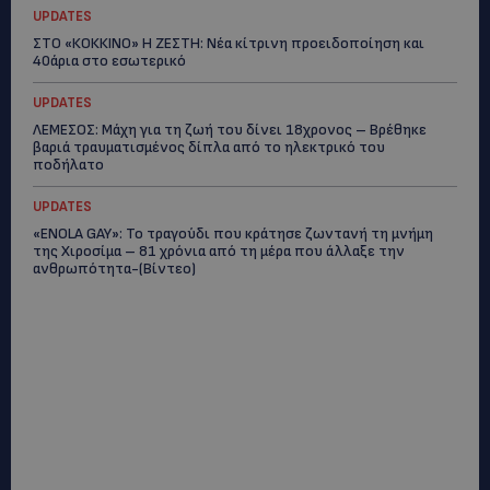
UPDATES
ΣΤΟ «ΚΟΚΚΙΝΟ» Η ΖΕΣΤΗ: Νέα κίτρινη προειδοποίηση και
40άρια στο εσωτερικό
UPDATES
ΛΕΜΕΣΟΣ: Μάχη για τη ζωή του δίνει 18χρονος – Βρέθηκε
βαριά τραυματισμένος δίπλα από το ηλεκτρικό του
ποδήλατο
UPDATES
«ENOLA GAY»: Το τραγούδι που κράτησε ζωντανή τη μνήμη
της Χιροσίμα – 81 χρόνια από τη μέρα που άλλαξε την
ανθρωπότητα-(Bίντεο)