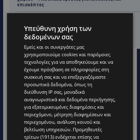
επισκέπτες
LIFESTYLE
ΕΛΕΝΑ ΠΑΠΑΔΟΠΟΥΛΟΥ: Από τη σκηνή στην
Υπεύθυνη χρήση των
Αντιπροεδρία του ΘΟΚ – «Μεγάλη τιμή και μεγάλη
δεδομένων σας
ευθύνη»
Εμείς και οι συνεργάτες μας
χρησιμοποιούμε cookies και παρόμοιες
τεχνολογίες για να αποθηκεύουμε και να
έχουμε πρόσβαση σε πληροφορίες στη
συσκευή σας και να επεξεργαζόμαστε
προσωπικά δεδομένα, όπως τη
διεύθυνση IP σας, μοναδικά
αναγνωριστικά και δεδομένα περιήγησης,
για εξατομικευμένες διαφημίσεις και
περιεχόμενο, μέτρηση διαφημίσεων και
περιεχομένου, ανάλυση κοινού και
βελτίωση υπηρεσιών.
Προμηθευτές
τρίτων (1913)
ενδέχεται επίσης να