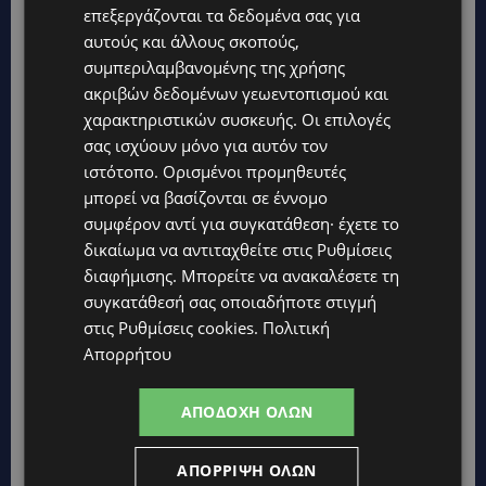
επεξεργάζονται τα δεδομένα σας για
αυτούς και άλλους σκοπούς,
Topics
συμπεριλαμβανομένης της χρήσης
ακριβών δεδομένων γεωεντοπισμού και
UPDATES
χαρακτηριστικών συσκευής. Οι επιλογές
ΚΙΤΡΙΝΗ ΠΡΟΕΙΔΟΠΟΙΗΣΗ: Έτοιμοι για παραλία – Στους 40°C
και σήμερα η Κύπρος-Πότε θα τεθεί σε ισχύ
σας ισχύουν μόνο για αυτόν τον
ιστότοπο. Ορισμένοι προμηθευτές
UPDATES
μπορεί να βασίζονται σε έννομο
ΦΕΙΔΙΑΣ ΠΑΝΑΓΙΩΤΟΥ: Η εμφάνισή του στην εκδήλωση για
συμφέρον αντί για συγκατάθεση· έχετε το
Ισαάκ και Σολωμού προκάλεσε αντιδράσεις – «Ασέβεια προς
τους νεκρούς»-(Φώτο)
δικαίωμα να αντιταχθείτε στις
Ρυθμίσεις
διαφήμισης
. Μπορείτε να ανακαλέσετε τη
UPDATES
συγκατάθεσή σας οποιαδήποτε στιγμή
ΔΗΜΟΣ ΛΑΤΣΙΩΝ – ΓΕΡΙΟΥ: Πάνω από 8.000 υπογραφές κατά
στις
Ρυθμίσεις cookies
.
Πολιτική
των Δομών Ανηλίκων – Ζητούν γραπτή δέσμευση από το
Κράτος
Απορρήτου
UPDATES
ΑΠΟΔΟΧΉ ΌΛΩΝ
ΑΓΙΟΣ ΙΩΑΝΝΗΣ ΠΙΤΣΙΛΙΑΣ: Ξανανοίγει η πισίνα του χωριού –
Μια ανάσα δροσιάς για κατοίκους και επισκέπτες
ΑΠΌΡΡΙΨΗ ΌΛΩΝ
LIFESTYLE