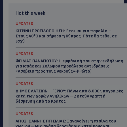
Hot this week
UPDATES
ΚΙΤΡΙΝΗ ΠΡΟΕΙΔΟΠΟΙΗΣΗ: Έτοιμοι για παραλία –
Στους 40°C και σήμερα η Κύπρος-Πότε θα τεθεί σε
ισχύ
UPDATES
ΦΕΙΔΙΑΣ ΠΑΝΑΓΙΩΤΟΥ: Η εμφάνισή του στην εκδήλωση
για Ισαάκ και Σολωμού προκάλεσε αντιδράσεις –
«Ασέβεια προς τους νεκρούς»-(Φώτο)
UPDATES
ΔΗΜΟΣ ΛΑΤΣΙΩΝ – ΓΕΡΙΟΥ: Πάνω από 8.000 υπογραφές
κατά των Δομών Ανηλίκων – Ζητούν γραπτή
δέσμευση από το Κράτος
UPDATES
ΑΓΙΟΣ ΙΩΑΝΝΗΣ ΠΙΤΣΙΛΙΑΣ: Ξανανοίγει η πισίνα του
χωριού – Μια ανάσα δροσιάς για κατοίκους και