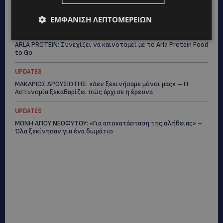
ΕΛΕΝΑ ΠΑΠΑΔΟΠΟΥΛΟΥ: Από τη σκηνή στην Αντιπροεδρία του
ΘΟΚ – «Μεγάλη τιμή και μεγάλη ευθύνη»
ΕΜΦΆΝΙΣΗ ΛΕΠΤΟΜΕΡΕΙΏΝ
VIBE NEWS
ARLA PROTEIN: Συνεχίζει να καινοτομεί με το Arla Protein Food
to Go.
UPDATES
ΜΑΚΑΡΙΟΣ ΔΡΟΥΣΙΩΤΗΣ: «Δεν ξεκινήσαμε μόνοι μας» – Η
Αστυνομία ξεκαθαρίζει πώς άρχισε η έρευνα
UPDATES
ΜΟΝΗ ΑΓΙΟΥ ΝΕΟΦΥΤΟΥ: «Για αποκατάσταση της αλήθειας» –
Όλα ξεκίνησαν για ένα δωμάτιο