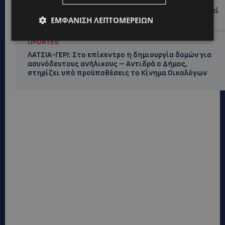
ΛΕΥΚΩΣΙΑ: Γιατί ένας 16χρονος φέρεται να έβαλε
φωτιά σε ιστορική μπυραρία – Η Αστυνομία αναζητεί
ΕΜΦΆΝΙΣΗ ΛΕΠΤΟΜΕΡΕΙΏΝ
το κίνητρο
UPDATES
ΛΑΤΣΙΑ-ΓΕΡΙ: Στο επίκεντρο η δημιουργία δομών για
ασυνόδευτους ανήλικους – Αντιδρά ο Δήμος,
στηρίζει υπό προϋποθέσεις το Κίνημα Οικολόγων