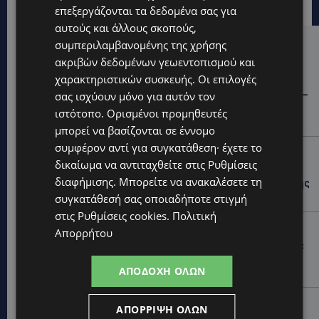
επεξεργάζονται τα δεδομένα σας για
αυτούς και άλλους σκοπούς,
συμπεριλαμβανομένης της χρήσης
Hot this week
ακριβών δεδομένων γεωεντοπισμού και
STORIES
χαρακτηριστικών συσκευής. Οι επιλογές
ΓΕΝΕΘΛΙΟΣ ΗΜΕΡΑ: Η ηλικία είναι μόνο ένας αριθμός –
σας ισχύουν μόνο για αυτόν τον
Οι άνθρωποι και οι στιγμές είναι η πραγματική μας
ιστότοπο. Ορισμένοι προμηθευτές
ιστορία
μπορεί να βασίζονται σε έννομο
συμφέρον αντί για συγκατάθεση· έχετε το
STORIES
δικαίωμα να αντιταχθείτε στις
Ρυθμίσεις
ΕΛΕΝΑ ΑΝΤΩΝΙΑΔΟΥ: Αγώνας ζωής για τη 37χρονη
διαφήμισης
. Μπορείτε να ανακαλέσετε τη
μητέρα τριών παιδιών – Έρανος για τη θεραπεία της
στην Αγγλία
συγκατάθεσή σας οποιαδήποτε στιγμή
στις
Ρυθμίσεις cookies
.
Πολιτική
UPDATES
Απορρήτου
ΚΑΤΑΓΓΕΛΙΑ: Για άνδρα που φέρεται να παρενοχλούσε
γυναίκες στο Δασούδι – Σε εξέλιξη οι αστυνομικές
ΑΠΟΔΟΧΉ ΌΛΩΝ
έρευνες
UPDATES
ΑΠΌΡΡΙΨΗ ΌΛΩΝ