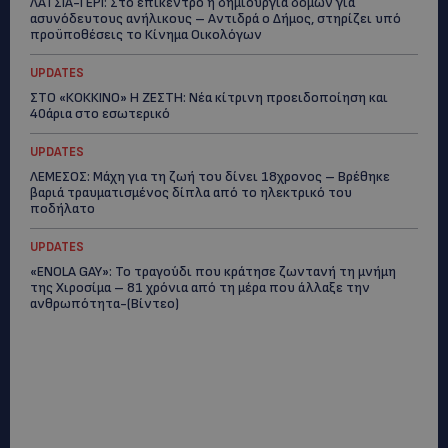
ΛΑΤΣΙΑ-ΓΕΡΙ: Στο επίκεντρο η δημιουργία δομών για
ασυνόδευτους ανήλικους – Αντιδρά ο Δήμος, στηρίζει υπό
προϋποθέσεις το Κίνημα Οικολόγων
UPDATES
ΣΤΟ «ΚΟΚΚΙΝΟ» Η ΖΕΣΤΗ: Νέα κίτρινη προειδοποίηση και
40άρια στο εσωτερικό
UPDATES
ΛΕΜΕΣΟΣ: Μάχη για τη ζωή του δίνει 18χρονος – Βρέθηκε
βαριά τραυματισμένος δίπλα από το ηλεκτρικό του
ποδήλατο
UPDATES
«ENOLA GAY»: Το τραγούδι που κράτησε ζωντανή τη μνήμη
της Χιροσίμα – 81 χρόνια από τη μέρα που άλλαξε την
ανθρωπότητα-(Bίντεο)