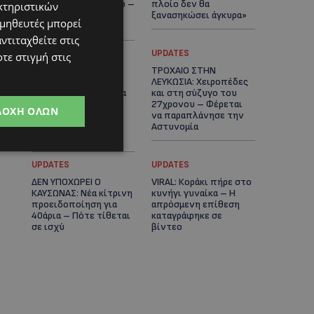
μαϊμού ως κατοικίδιο –
πλοίο δεν θα
κτηριστικών
Ποια ζώα μπορείς να
ξανασηκώσει άγκυρα»
ομηθευτές μπορεί
διατηρείς νόμιμα
ντιταχθείτε στις
STORIES
UPDATES
τε στιγμή στις
ΜΑΡΙΝΟΣ
ΤΡΟΧΑΙΟ ΣΤΗΝ
ΚΩΝΣΤΑΝΤΙΝΙΔΗΣ: Οι
ΛΕΥΚΩΣΙΑ: Χειροπέδες
πρωτοβουλίες για να
και στη σύζυγο του
ξαναζωντανέψει η
27χρονου – Φέρεται
ΔΟΧΉ ΌΛΩΝ
Μακαρίου και το
να παραπλάνησε την
κέντρο της
Αστυνομία
Λευκωσίας-(Βίντεο)
UPDATES
UPDATES
ΔΕΝ ΥΠΟΧΩΡΕΙ Ο
VIRAL: Κοράκι πήρε στο
ΚΑΥΣΩΝΑΣ: Νέα κίτρινη
κυνήγι γυναίκα – Η
προειδοποίηση για
απρόσμενη επίθεση
40άρια – Πότε τίθεται
καταγράφηκε σε
σε ισχύ
βίντεο