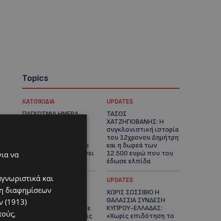
Topics
ΚΑΤΟΙΚΙΔΙΑ
UPDATES
ΠΑΓΚΟΣΜΙΑ ΗΜΕΡΑ
ΤΑΣΟΣ
ΓΑΤΑΣ: Χιλιάδες στην
ΧΑΤΖΗΓΙΟΒΑΝΗΣ: Η
Κύπρο, καθεμία
συγκλονιστική ιστορία
μοναδική – Το
του 12χρονου Δημήτρη
χαδιάρικο τετράποδο
και η δωρεά των
με τη ματιά που λιώνει
12.500 ευρώ που του
για να
καρδιές
έδωσε ελπίδα
αγνωριστικά και
STORIES
UPDATES
ση διαφημίσεων
ΕΞΩΤΙΚΑ ΖΩΑ ΣΤΗΝ
ΧΩΡΙΣ ΣΩΣΣΙΒΙΟ Η
ΚΥΠΡΟ: Πότε
ΘΑΛΑΣΣΙΑ ΣΥΝΔΕΣΗ
 (1913)
επιτρέπεται και πότε
ΚΥΠΡΟΥ-ΕΛΛΑΔΑΣ:
πούς,
απαγορεύεται να έχεις
«Χωρίς επιδότηση το