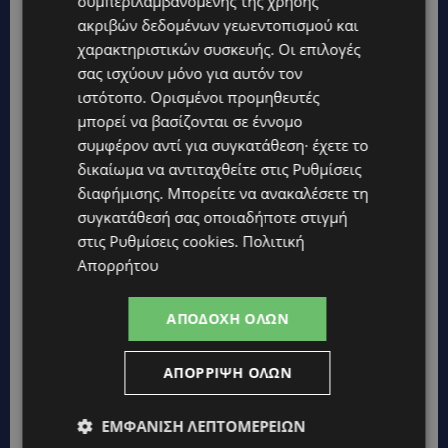
συμπεριλαμβανομένης της χρήσης
ι
ακριβών δεδομένων γεωεντοπισμού και
ο
χαρακτηριστικών συσκευής. Οι επιλογές
ς
Γε
σας ισχύουν μόνο για αυτόν τον
ω
ιστότοπο. Ορισμένοι προμηθευτές
ρ
γ
μπορεί να βασίζονται σε έννομο
ί
συμφέρον αντί για συγκατάθεση· έχετε το
ο
υ
δικαίωμα να αντιταχθείτε στις
Ρυθμίσεις
κ
διαφήμισης
. Μπορείτε να ανακαλέσετε τη
α
συγκατάθεσή σας οποιαδήποτε στιγμή
ι
ο
στις
Ρυθμίσεις cookies
.
Πολιτική
Χ
Απορρήτου
α
ρ
ά
ΑΠΟΔΟΧΉ ΌΛΩΝ
λ
α
μ
π
ΑΠΌΡΡΙΨΗ ΌΛΩΝ
ο
ς
Χ
ΕΜΦΆΝΙΣΗ ΛΕΠΤΟΜΕΡΕΙΏΝ
α