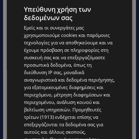
η
Υπεύθυνη χρήση των
Ν
ε
δεδομένων σας
κ
τ
Εμείς και οι συνεργάτες μας
α
χρησιμοποιούμε cookies και παρόμοιες
ρ
ί
τεχνολογίες για να αποθηκεύουμε και να
α
έχουμε πρόσβαση σε πληροφορίες στη
Π
α
συσκευή σας και να επεξεργαζόμαστε
π
προσωπικά δεδομένα, όπως τη
α
δ
διεύθυνση IP σας, μοναδικά
ό
αναγνωριστικά και δεδομένα περιήγησης,
π
για εξατομικευμένες διαφημίσεις και
ο
υ
περιεχόμενο, μέτρηση διαφημίσεων και
λ
περιεχομένου, ανάλυση κοινού και
ο
υ
βελτίωση υπηρεσιών.
Προμηθευτές
τρίτων (1913)
ενδέχεται επίσης να
Ο
επεξεργάζονται τα δεδομένα σας για
Μ
αυτούς και άλλους σκοπούς,
ά
ρ