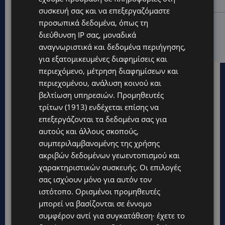
Λεύκαρα-(Βίντεο)
συσκευή σας και να επεξεργαζόμαστε
προσωπικά δεδομένα, όπως τη
UPDATES
διεύθυνση IP σας, μοναδικά
ΜΑΚΑΡΙΟΣ ΔΡΟΥΣΙΩΤΗΣ: Ζητά τη στήριξη του κοινού
για τα δικαστικά έξοδα-Τι λέει ο ίδιος-(Βίντεο)
αναγνωριστικά και δεδομένα περιήγησης,
για εξατομικευμένες διαφημίσεις και
περιεχόμενο, μέτρηση διαφημίσεων και
περιεχομένου, ανάλυση κοινού και
βελτίωση υπηρεσιών.
Προμηθευτές
τρίτων (1913)
ενδέχεται επίσης να
επεξεργάζονται τα δεδομένα σας για
αυτούς και άλλους σκοπούς,
συμπεριλαμβανομένης της χρήσης
ακριβών δεδομένων γεωεντοπισμού και
χαρακτηριστικών συσκευής. Οι επιλογές
σας ισχύουν μόνο για αυτόν τον
ιστότοπο. Ορισμένοι προμηθευτές
μπορεί να βασίζονται σε έννομο
συμφέρον αντί για συγκατάθεση· έχετε το