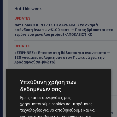
Hot this week
UPDATES
ΝΑΥΤΙΛΙΑΚΟ ΚΕΝΤΡΟ ΣΤΗ ΛΑΡΝΑΚΑ: Στα σκαριά
επένδυση άνω των €100 εκατ. – Ποιος βρίσκεται στο
τιμόνι του μεγάλου project-ΑΠΟΚΛΕΙΣΤΙΚΟ
UPDATES
«ΣΕΙΡΗΝΕΣ»: Έπεσαν στη θάλασσα για έναν σκοπό –
120 γυναίκες κολύμπησαν στον Πρωταρά για την
Αροδαφνούσα-(Φώτο)
UPDATES
ΑΛΕΞΙΑ ΠΟΤΑΜΙΤΟΥ: Από την προσωπική απώλεια
Υπεύθυνη χρήση των
στην κοινωνική προσφορά – Αναλαμβάνει το
δεδομένων σας
χαρτοφυλάκιο Κοινωνικής Πρόνοιας στον ΔΗΣΥ
Εμείς και οι συνεργάτες μας
UPDATES
χρησιμοποιούμε cookies και παρόμοιες
44ο ΦΕΣΤΙΒΑΛ ΛΕΥΚΑΡΩΝ: «Ο άνθρωπος είναι ο
τεχνολογίες για να αποθηκεύουμε και να
πολιτισμός» – Η ξεχωριστή τιμή που επιφύλαξαν τα
έχουμε πρόσβαση σε πληροφορίες στη