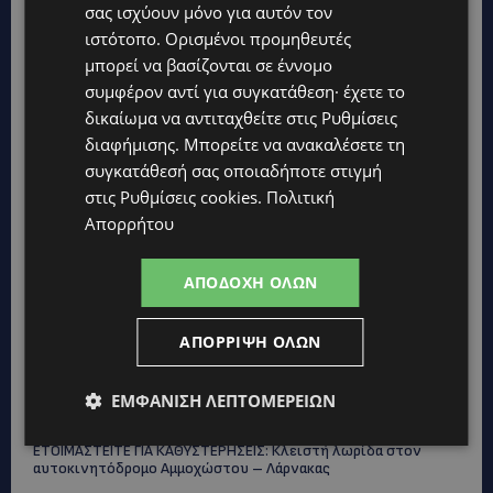
σας ισχύουν μόνο για αυτόν τον
«Χωρίς επιδότηση το πλοίο δεν θα ξανασηκώσει άγκυρα»
ιστότοπο. Ορισμένοι προμηθευτές
STORIES
μπορεί να βασίζονται σε έννομο
ΜΑΡΙΝΟΣ ΚΩΝΣΤΑΝΤΙΝΙΔΗΣ: Οι πρωτοβουλίες για να
συμφέρον αντί για συγκατάθεση· έχετε το
ξαναζωντανέψει η Μακαρίου και το κέντρο της Λευκωσίας-
δικαίωμα να αντιταχθείτε στις
Ρυθμίσεις
(Βίντεο)
διαφήμισης
. Μπορείτε να ανακαλέσετε τη
UPDATES
συγκατάθεσή σας οποιαδήποτε στιγμή
ΤΡΟΧΑΙΟ ΣΤΗΝ ΛΕΥΚΩΣΙΑ: Χειροπέδες και στη σύζυγο του
στις
Ρυθμίσεις cookies
.
Πολιτική
27χρονου – Φέρεται να παραπλάνησε την Αστυνομία
Απορρήτου
UPDATES
ΔΕΝ ΥΠΟΧΩΡΕΙ Ο ΚΑΥΣΩΝΑΣ: Νέα κίτρινη προειδοποίηση για
ΑΠΟΔΟΧΉ ΌΛΩΝ
40άρια – Πότε τίθεται σε ισχύ
UPDATES
ΑΠΌΡΡΙΨΗ ΌΛΩΝ
VIRAL: Κοράκι πήρε στο κυνήγι γυναίκα – Η απρόσμενη
επίθεση καταγράφηκε σε βίντεο
ΕΜΦΆΝΙΣΗ ΛΕΠΤΟΜΕΡΕΙΏΝ
UPDATES
ΕΤΟΙΜΑΣΤΕΙΤΕ ΓΙΑ ΚΑΘΥΣΤΕΡΗΣΕΙΣ: Κλειστή λωρίδα στον
αυτοκινητόδρομο Αμμοχώστου – Λάρνακας