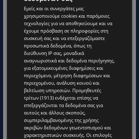
Εμείς και οι συνεργάτες μας
χρησιμοποιούμε cookies και παρόμοιες
τεχνολογίες για να αποθηκεύουμε και να
έχουμε πρόσβαση σε πληροφορίες στη
συσκευή σας και να επεξεργαζόμαστε
προσωπικά δεδομένα, όπως τη
διεύθυνση IP σας, μοναδικά
Topics
αναγνωριστικά και δεδομένα περιήγησης,
για εξατομικευμένες διαφημίσεις και
UPDATES
περιεχόμενο, μέτρηση διαφημίσεων και
ΤΑΣΟΣ ΧΑΤΖΗΓΙΟΒΑΝΗΣ: Η συγκλονιστική ιστορία του
περιεχομένου, ανάλυση κοινού και
12χρονου Δημήτρη και η δωρεά των 12.500 ευρώ που του
έδωσε ελπίδα
βελτίωση υπηρεσιών.
Προμηθευτές
τρίτων (1913)
ενδέχεται επίσης να
STORIES
επεξεργάζονται τα δεδομένα σας για
ΕΞΩΤΙΚΑ ΖΩΑ ΣΤΗΝ ΚΥΠΡΟ: Πότε επιτρέπεται και πότε
αυτούς και άλλους σκοπούς,
απαγορεύεται να έχεις μαϊμού ως κατοικίδιο – Ποια ζώα
μπορείς να διατηρείς νόμιμα
συμπεριλαμβανομένης της χρήσης
ακριβών δεδομένων γεωεντοπισμού και
UPDATES
χαρακτηριστικών συσκευής. Οι επιλογές
ΧΩΡΙΣ ΣΩΣΣΙΒΙΟ Η ΘΑΛΑΣΣΙΑ ΣΥΝΔΕΣΗ ΚΥΠΡΟΥ-ΕΛΛΑΔΑΣ: