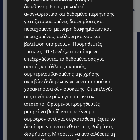
UPDATES
διεύθυνση IP σας, μοναδικά
ΛΕΩΦΟΡΟΣ ΤΣΕΡΙΟΥ: Άνοιξε ο δρόμος, αλλά άρχισαν τα
αναγνωριστικά και δεδομένα περιήγησης,
παράπονα των πολιτών – «Έγινε σωστά ο
σχεδιασμός;»
για εξατομικευμένες διαφημίσεις και
περιεχόμενο, μέτρηση διαφημίσεων και
περιεχομένου, ανάλυση κοινού και
βελτίωση υπηρεσιών.
Προμηθευτές
τρίτων (1913)
ενδέχεται επίσης να
επεξεργάζονται τα δεδομένα σας για
αυτούς και άλλους σκοπούς,
συμπεριλαμβανομένης της χρήσης
ακριβών δεδομένων γεωεντοπισμού και
χαρακτηριστικών συσκευής. Οι επιλογές
σας ισχύουν μόνο για αυτόν τον
ιστότοπο. Ορισμένοι προμηθευτές
μπορεί να βασίζονται σε έννομο
συμφέρον αντί για συγκατάθεση· έχετε το
δικαίωμα να αντιταχθείτε στις
Ρυθμίσεις
διαφήμισης
. Μπορείτε να ανακαλέσετε τη
Topics