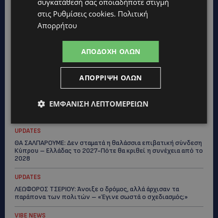
συγκατάθεσή σας οποιαδήποτε στιγμή
στις
Ρυθμίσεις cookies
.
Πολιτική
VIBE NEWS
Απορρήτου
Η Arla Protein συνεχίζει να καινοτομεί με το Arla Protein Food
to Go.
ΑΠΟΔΟΧΉ ΌΛΩΝ
UPDATES
ΜΑΚΑΡΙΟΣ ΔΡΟΥΣΙΩΤΗΣ: «Δεν ξεκινήσαμε μόνοι μας» – Η
Αστυνομία ξεκαθαρίζει πώς άρχισε η έρευνα
ΑΠΌΡΡΙΨΗ ΌΛΩΝ
UPDATES
ΕΜΦΆΝΙΣΗ ΛΕΠΤΟΜΕΡΕΙΏΝ
ΜΟΝΗ ΑΓΙΟΥ ΝΕΟΦΥΤΟΥ: «Για αποκατάσταση της αλήθειας» –
Όλα ξεκίνησαν για ένα δωμάτιο
UPDATES
ΘΑ ΣΑΛΠΑΡΟΥΜΕ: Δεν σταματά η θαλάσσια επιβατική σύνδεση
Κύπρου – Ελλάδας το 2027-Πότε θα κριθεί η συνέχεια από το
2028
UPDATES
ΛΕΩΦΟΡΟΣ ΤΣΕΡΙΟΥ: Άνοιξε ο δρόμος, αλλά άρχισαν τα
παράπονα των πολιτών – «Έγινε σωστά ο σχεδιασμός;»
VIBE NEWS