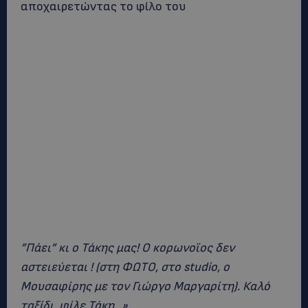
αποχαιρετώντας το φίλο του
”Πάει” κι ο Τάκης μας! Ο κορωνοϊος δεν
αστειεύεται ! (στη ΦΩΤΟ, στο studio, ο
Μουσαφίρης με τον Γιώργο Μαργαρίτη). Καλό
ταξίδι, φίλε Τάκη…»