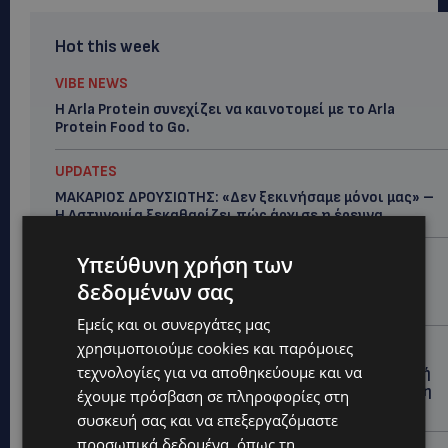
Hot this week
VIBE NEWS
Η Arla Protein συνεχίζει να καινοτομεί με το Arla
Protein Food to Go.
UPDATES
ΜΑΚΑΡΙΟΣ ΔΡΟΥΣΙΩΤΗΣ: «Δεν ξεκινήσαμε μόνοι μας» –
Η Αστυνομία ξεκαθαρίζει πώς άρχισε η έρευνα
UPDATES
Υπεύθυνη χρήση των
ΜΟΝΗ ΑΓΙΟΥ ΝΕΟΦΥΤΟΥ: «Για αποκατάσταση της
δεδομένων σας
αλήθειας» – Όλα ξεκίνησαν για ένα δωμάτιο
Εμείς και οι συνεργάτες μας
UPDATES
χρησιμοποιούμε cookies και παρόμοιες
τεχνολογίες για να αποθηκεύουμε και να
ΘΑ ΣΑΛΠΑΡΟΥΜΕ: Δεν σταματά η θαλάσσια επιβατική
σύνδεση Κύπρου – Ελλάδας το 2027-Πότε θα κριθεί η
έχουμε πρόσβαση σε πληροφορίες στη
συνέχεια από το 2028
συσκευή σας και να επεξεργαζόμαστε
προσωπικά δεδομένα, όπως τη