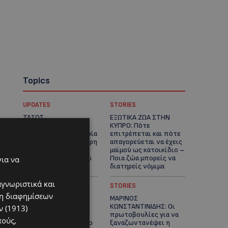
Topics
UPDATES
STORIES
ΤΑΣΟΣ
ΕΞΩΤΙΚΑ ΖΩΑ ΣΤΗΝ
ΧΑΤΖΗΓΙΟΒΑΝΗΣ: Η
ΚΥΠΡΟ: Πότε
συγκλονιστική ιστορία
επιτρέπεται και πότε
του 12χρονου Δημήτρη
απαγορεύεται να έχεις
και η δωρεά των
μαϊμού ως κατοικίδιο –
12.500 ευρώ που του
Ποια ζώα μπορείς να
για να
έδωσε ελπίδα
διατηρείς νόμιμα
αγνωριστικά και
UPDATES
STORIES
ση διαφημίσεων
ΧΩΡΙΣ ΣΩΣΣΙΒΙΟ Η
ΜΑΡΙΝΟΣ
ΘΑΛΑΣΣΙΑ ΣΥΝΔΕΣΗ
ΚΩΝΣΤΑΝΤΙΝΙΔΗΣ: Οι
 (1913)
ΚΥΠΡΟΥ-ΕΛΛΑΔΑΣ:
πρωτοβουλίες για να
πούς,
«Χωρίς επιδότηση το
ξαναζωντανέψει η