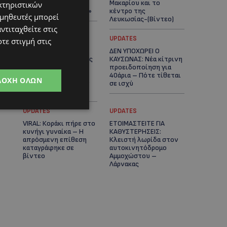
πλοίο δεν θα
Μακαρίου και το
κτηριστικών
ξανασηκώσει άγκυρα»
κέντρο της
ομηθευτές μπορεί
Λευκωσίας-(Βίντεο)
ντιταχθείτε στις
UPDATES
UPDATES
τε στιγμή στις
ΤΡΟΧΑΙΟ ΣΤΗΝ
ΔΕΝ ΥΠΟΧΩΡΕΙ Ο
ΛΕΥΚΩΣΙΑ: Χειροπέδες
ΚΑΥΣΩΝΑΣ: Νέα κίτρινη
και στη σύζυγο του
προειδοποίηση για
27χρονου – Φέρεται
40άρια – Πότε τίθεται
ΔΟΧΉ ΌΛΩΝ
να παραπλάνησε την
σε ισχύ
Αστυνομία
UPDATES
UPDATES
VIRAL: Κοράκι πήρε στο
ΕΤΟΙΜΑΣΤΕΙΤΕ ΓΙΑ
κυνήγι γυναίκα – Η
ΚΑΘΥΣΤΕΡΗΣΕΙΣ:
απρόσμενη επίθεση
Κλειστή λωρίδα στον
καταγράφηκε σε
αυτοκινητόδρομο
βίντεο
Αμμοχώστου –
Λάρνακας