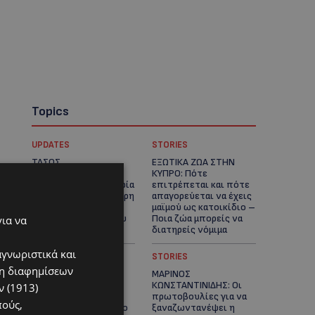
Topics
UPDATES
STORIES
ΤΑΣΟΣ
ΕΞΩΤΙΚΑ ΖΩΑ ΣΤΗΝ
ΧΑΤΖΗΓΙΟΒΑΝΗΣ: Η
ΚΥΠΡΟ: Πότε
συγκλονιστική ιστορία
επιτρέπεται και πότε
του 12χρονου Δημήτρη
απαγορεύεται να έχεις
και η δωρεά των
μαϊμού ως κατοικίδιο –
12.500 ευρώ που του
Ποια ζώα μπορείς να
για να
έδωσε ελπίδα
διατηρείς νόμιμα
αγνωριστικά και
UPDATES
STORIES
ση διαφημίσεων
ΧΩΡΙΣ ΣΩΣΣΙΒΙΟ Η
ΜΑΡΙΝΟΣ
ΘΑΛΑΣΣΙΑ ΣΥΝΔΕΣΗ
ΚΩΝΣΤΑΝΤΙΝΙΔΗΣ: Οι
 (1913)
ΚΥΠΡΟΥ-ΕΛΛΑΔΑΣ:
πρωτοβουλίες για να
πούς,
«Χωρίς επιδότηση το
ξαναζωντανέψει η