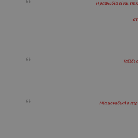
Η ραψωδία είναι επι
στ
Ταξίδι 
Μία μοναδική ονει