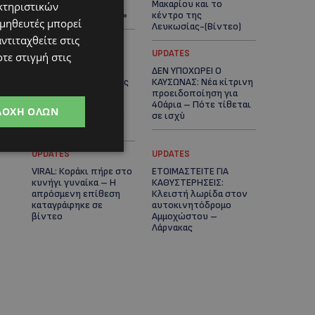
πλοίο δεν θα
Μακαρίου και το
κτηριστικών
ξανασηκώσει άγκυρα»
κέντρο της
ομηθευτές μπορεί
Λευκωσίας-(Βίντεο)
ντιταχθείτε στις
UPDATES
UPDATES
τε στιγμή στις
ΤΡΟΧΑΙΟ ΣΤΗΝ
ΔΕΝ ΥΠΟΧΩΡΕΙ Ο
ΛΕΥΚΩΣΙΑ: Χειροπέδες
ΚΑΥΣΩΝΑΣ: Νέα κίτρινη
και στη σύζυγο του
προειδοποίηση για
27χρονου – Φέρεται
40άρια – Πότε τίθεται
ΔΟΧΉ ΌΛΩΝ
να παραπλάνησε την
σε ισχύ
Αστυνομία
UPDATES
UPDATES
VIRAL: Κοράκι πήρε στο
ΕΤΟΙΜΑΣΤΕΙΤΕ ΓΙΑ
κυνήγι γυναίκα – Η
ΚΑΘΥΣΤΕΡΗΣΕΙΣ:
απρόσμενη επίθεση
Κλειστή λωρίδα στον
καταγράφηκε σε
αυτοκινητόδρομο
βίντεο
Αμμοχώστου –
Λάρνακας