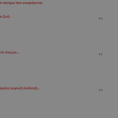
κό ποίημα που αναφέρεται
η ζωή..
στο όνειρο…
ρεμένη νυφική συλλογή…