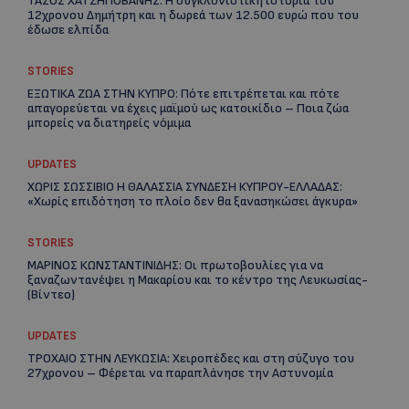
ΤΑΣΟΣ ΧΑΤΖΗΓΙΟΒΑΝΗΣ: Η συγκλονιστική ιστορία του
12χρονου Δημήτρη και η δωρεά των 12.500 ευρώ που του
έδωσε ελπίδα
STORIES
ΕΞΩΤΙΚΑ ΖΩΑ ΣΤΗΝ ΚΥΠΡΟ: Πότε επιτρέπεται και πότε
απαγορεύεται να έχεις μαϊμού ως κατοικίδιο – Ποια ζώα
μπορείς να διατηρείς νόμιμα
UPDATES
ΧΩΡΙΣ ΣΩΣΣΙΒΙΟ Η ΘΑΛΑΣΣΙΑ ΣΥΝΔΕΣΗ ΚΥΠΡΟΥ-ΕΛΛΑΔΑΣ:
«Χωρίς επιδότηση το πλοίο δεν θα ξανασηκώσει άγκυρα»
STORIES
ΜΑΡΙΝΟΣ ΚΩΝΣΤΑΝΤΙΝΙΔΗΣ: Οι πρωτοβουλίες για να
ξαναζωντανέψει η Μακαρίου και το κέντρο της Λευκωσίας-
(Βίντεο)
UPDATES
ΤΡΟΧΑΙΟ ΣΤΗΝ ΛΕΥΚΩΣΙΑ: Χειροπέδες και στη σύζυγο του
27χρονου – Φέρεται να παραπλάνησε την Αστυνομία