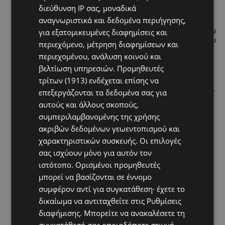
διεύθυνση IP σας, μοναδικά
UPDATES
αναγνωριστικά και δεδομένα περιήγησης,
ΤΑΣΟΣ ΧΑΤΖΗΓΙΟΒΑΝΗΣ: Η συγκλονιστική ιστορία του
για εξατομικευμένες διαφημίσεις και
12χρονου Δημήτρη και η δωρεά των 12.500 ευρώ που
περιεχόμενο, μέτρηση διαφημίσεων και
του έδωσε ελπίδα
περιεχομένου, ανάλυση κοινού και
βελτίωση υπηρεσιών.
Προμηθευτές
STORIES
τρίτων (1913)
ενδέχεται επίσης να
ΕΞΩΤΙΚΑ ΖΩΑ ΣΤΗΝ ΚΥΠΡΟ: Πότε επιτρέπεται και
πότε απαγορεύεται να έχεις μαϊμού ως κατοικίδιο –
επεξεργάζονται τα δεδομένα σας για
Ποια ζώα μπορείς να διατηρείς νόμιμα
αυτούς και άλλους σκοπούς,
συμπεριλαμβανομένης της χρήσης
ακριβών δεδομένων γεωεντοπισμού και
χαρακτηριστικών συσκευής. Οι επιλογές
σας ισχύουν μόνο για αυτόν τον
ιστότοπο. Ορισμένοι προμηθευτές
μπορεί να βασίζονται σε έννομο
συμφέρον αντί για συγκατάθεση· έχετε το
δικαίωμα να αντιταχθείτε στις
Ρυθμίσεις
διαφήμισης
. Μπορείτε να ανακαλέσετε τη
συγκατάθεσή σας οποιαδήποτε στιγμή