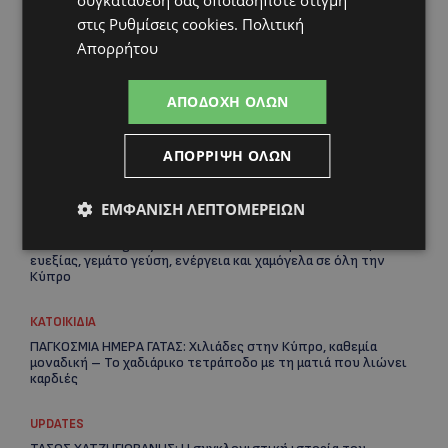
στις
Ρυθμίσεις cookies
.
Πολιτική
Απορρήτου
Topics
ΑΠΟΔΟΧΉ ΌΛΩΝ
VIBE NEWS
ΑΠΌΡΡΙΨΗ ΌΛΩΝ
Η Peugeot είναι ο επίσημος συνεργάτης του Φεστιβάλ
Κινηματογράφου της Βενετίας
ΕΜΦΆΝΙΣΗ ΛΕΠΤΟΜΕΡΕΙΏΝ
VIBE NEWS
Lidl Better Living Days #summer2026: Ένα μοναδικό ταξίδι
ευεξίας, γεμάτο γεύση, ενέργεια και χαμόγελα σε όλη την
Κύπρο
ΚΑΤΟΙΚΙΔΙΑ
ΠΑΓΚΟΣΜΙΑ ΗΜΕΡΑ ΓΑΤΑΣ: Χιλιάδες στην Κύπρο, καθεμία
μοναδική – Το χαδιάρικο τετράποδο με τη ματιά που λιώνει
καρδιές
Re
UPDATES
Ar