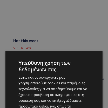
Hot this week
VIBE NEWS
Η Peugeot είναι ο επίσημος συνεργάτης του
Φεστιβάλ Κινηματογράφου της Βενετίας
Υπεύθυνη χρήση των
VIBE NEWS
δεδομένων σας
Lidl Better Living Days #summer2026: Ένα μοναδικό
Εμείς και οι συνεργάτες μας
ταξίδι ευεξίας, γεμάτο γεύση, ενέργεια και χαμόγελα
χρησιμοποιούμε cookies και παρόμοιες
σε όλη την Κύπρο
τεχνολογίες για να αποθηκεύουμε και να
ΚΑΤΟΙΚΙΔΙΑ
έχουμε πρόσβαση σε πληροφορίες στη
ΠΑΓΚΟΣΜΙΑ ΗΜΕΡΑ ΓΑΤΑΣ: Χιλιάδες στην Κύπρο,
συσκευή σας και να επεξεργαζόμαστε
καθεμία μοναδική – Το χαδιάρικο τετράποδο με τη
προσωπικά δεδομένα, όπως τη
ματιά που λιώνει καρδιές