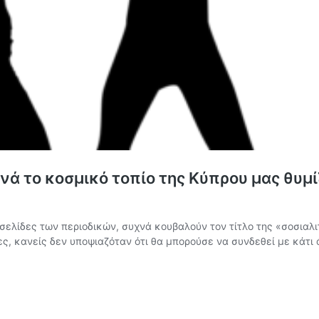
 το κοσμικό τοπίο της Κύπρου μας θυμί
 σελίδες των περιοδικών, συχνά κουβαλούν τον τίτλο της «σοσιαλιτ
σες, κανείς δεν υποψιαζόταν ότι θα μπορούσε να συνδεθεί με κά