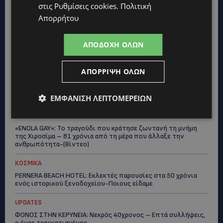
ασυνόδευτους ανήλικους – Αντιδρά ο Δήμος, στηρίζει υπό
στις
Ρυθμίσεις cookies
.
Πολιτική
προϋποθέσεις το Κίνημα Οικολόγων
Απορρήτου
UPDATES
ΣΤΟ «ΚΟΚΚΙΝΟ» Η ΖΕΣΤΗ: Νέα κίτρινη προειδοποίηση και
ΑΠΟΔΟΧΉ ΌΛΩΝ
40άρια στο εσωτερικό
UPDATES
ΑΠΌΡΡΙΨΗ ΌΛΩΝ
ΛΕΜΕΣΟΣ: Μάχη για τη ζωή του δίνει 18χρονος – Βρέθηκε
βαριά τραυματισμένος δίπλα από το ηλεκτρικό του
ποδήλατο
ΕΜΦΆΝΙΣΗ ΛΕΠΤΟΜΕΡΕΙΏΝ
UPDATES
«ENOLA GAY»: Το τραγούδι που κράτησε ζωντανή τη μνήμη
της Χιροσίμα – 81 χρόνια από τη μέρα που άλλαξε την
ανθρωπότητα-(Bίντεο)
ΚΟΣΜΙΚΑ
PERNERA BEACH HOTEL: Εκλεκτές παρουσίες στα 50 χρόνια
ενός ιστορικού ξενοδοχείου-Ποιους είδαμε
UPDATES
ΦΟΝΟΣ ΣΤΗΝ ΚΕΡΥΝΕΙΑ: Νεκρός 40χρονος – Επτά συλλήψεις,
ο ένας τραυματισμένος