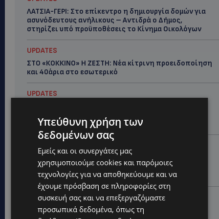
ΛΑΤΣΙΑ-ΓΕΡΙ: Στο επίκεντρο η δημιουργία δομών για
ασυνόδευτους ανήλικους – Αντιδρά ο Δήμος,
στηρίζει υπό προϋποθέσεις το Κίνημα Οικολόγων
UPDATES
ΣΤΟ «ΚΟΚΚΙΝΟ» Η ΖΕΣΤΗ: Νέα κίτρινη προειδοποίηση
και 40άρια στο εσωτερικό
UPDATES
ΛΕΜΕΣΟΣ: Μάχη για τη ζωή του δίνει 18χρονος –
Βρέθηκε βαριά τραυματισμένος δίπλα από το
Υπεύθυνη χρήση των
ηλεκτρικό του ποδήλατο
δεδομένων σας
UPDATES
Εμείς και οι συνεργάτες μας
«ENOLA GAY»: Το τραγούδι που κράτησε ζωντανή τη
χρησιμοποιούμε cookies και παρόμοιες
μνήμη της Χιροσίμα – 81 χρόνια από τη μέρα που
τεχνολογίες για να αποθηκεύουμε και να
άλλαξε την ανθρωπότητα-(Bίντεο)
έχουμε πρόσβαση σε πληροφορίες στη
ΚΟΣΜΙΚΑ
συσκευή σας και να επεξεργαζόμαστε
προσωπικά δεδομένα, όπως τη
PERNERA BEACH HOTEL: Εκλεκτές παρουσίες στα 50
χρόνια ενός ιστορικού ξενοδοχείου-Ποιους είδαμε