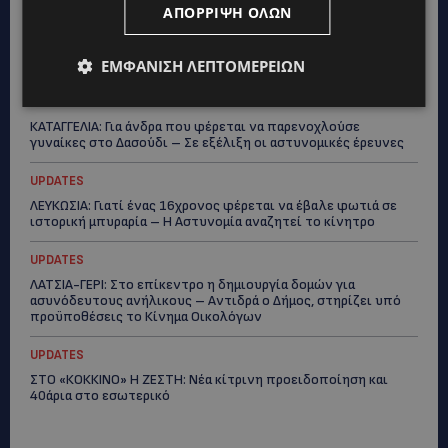
ΑΠΌΡΡΙΨΗ ΌΛΩΝ
STORIES
ΕΛΕΝΑ ΑΝΤΩΝΙΑΔΟΥ: Αγώνας ζωής για τη 37χρονη μητέρα
τριών παιδιών – Έρανος για τη θεραπεία της στην Αγγλία
ΕΜΦΆΝΙΣΗ ΛΕΠΤΟΜΕΡΕΙΏΝ
UPDATES
ΚΑΤΑΓΓΕΛΙΑ: Για άνδρα που φέρεται να παρενοχλούσε
γυναίκες στο Δασούδι – Σε εξέλιξη οι αστυνομικές έρευνες
UPDATES
ΛΕΥΚΩΣΙΑ: Γιατί ένας 16χρονος φέρεται να έβαλε φωτιά σε
ιστορική μπυραρία – Η Αστυνομία αναζητεί το κίνητρο
UPDATES
ΛΑΤΣΙΑ-ΓΕΡΙ: Στο επίκεντρο η δημιουργία δομών για
ασυνόδευτους ανήλικους – Αντιδρά ο Δήμος, στηρίζει υπό
προϋποθέσεις το Κίνημα Οικολόγων
UPDATES
ΣΤΟ «ΚΟΚΚΙΝΟ» Η ΖΕΣΤΗ: Νέα κίτρινη προειδοποίηση και
40άρια στο εσωτερικό