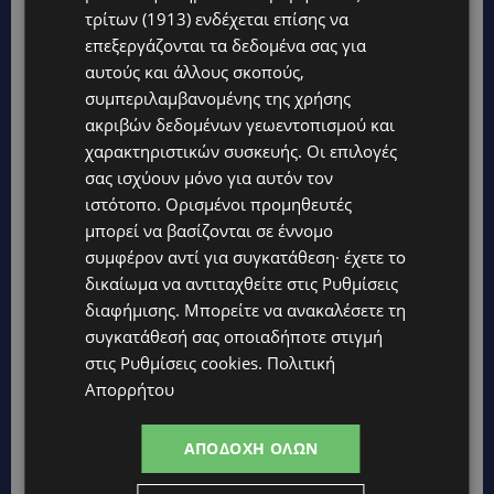
τρίτων (1913)
ενδέχεται επίσης να
επεξεργάζονται τα δεδομένα σας για
αυτούς και άλλους σκοπούς,
συμπεριλαμβανομένης της χρήσης
ακριβών δεδομένων γεωεντοπισμού και
χαρακτηριστικών συσκευής. Οι επιλογές
σας ισχύουν μόνο για αυτόν τον
ιστότοπο. Ορισμένοι προμηθευτές
Topics
μπορεί να βασίζονται σε έννομο
συμφέρον αντί για συγκατάθεση· έχετε το
UPDATES
δικαίωμα να αντιταχθείτε στις
Ρυθμίσεις
ΙΣΑΑΚ-ΣΟΛΩΜΟΥ: Κλείνουν συμβολικά οδοφράγματα την
Παρασκευή – Πού και τι ώρα θα γίνουν οι δράσεις
διαφήμισης
. Μπορείτε να ανακαλέσετε τη
συγκατάθεσή σας οποιαδήποτε στιγμή
UPDATES
στις
Ρυθμίσεις cookies
.
Πολιτική
ΣΥΛΛΗΨΕΙΣ: 161 οδηγοί με υπερβολική ταχύτητα σε μία νύχτα
Απορρήτου
– Η παράβαση που κυριάρχησε στους ελέγχους
STORIES
ΑΠΟΔΟΧΉ ΌΛΩΝ
ΓΕΝΕΘΛΙΟΣ ΗΜΕΡΑ: Η ηλικία είναι μόνο ένας αριθμός – Οι
άνθρωποι και οι στιγμές είναι η πραγματική μας ιστορία