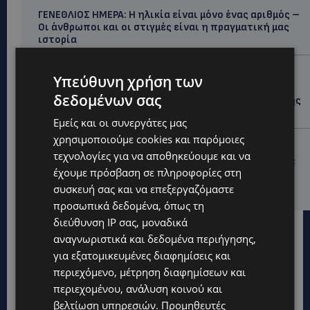
ΓΕΝΕΘΛΙΟΣ ΗΜΕΡΑ: Η ηλικία είναι μόνο ένας αριθμός –
Οι άνθρωποι και οι στιγμές είναι η πραγματική μας
ιστορία
STORIES
Υπεύθυνη χρήση των
ΕΛΕΝΑ ΑΝΤΩΝΙΑΔΟΥ: Αγώνας ζωής για τη 37χρονη
δεδομένων σας
μητέρα τριών παιδιών – Έρανος για τη θεραπεία της
στην Αγγλία
Εμείς και οι συνεργάτες μας
χρησιμοποιούμε cookies και παρόμοιες
UPDATES
τεχνολογίες για να αποθηκεύουμε και να
ΚΑΤΑΓΓΕΛΙΑ: Για άνδρα που φέρεται να παρενοχλούσε
έχουμε πρόσβαση σε πληροφορίες στη
γυναίκες στο Δασούδι – Σε εξέλιξη οι αστυνομικές
έρευνες
συσκευή σας και να επεξεργαζόμαστε
προσωπικά δεδομένα, όπως τη
διεύθυνση IP σας, μοναδικά
αναγνωριστικά και δεδομένα περιήγησης,
για εξατομικευμένες διαφημίσεις και
περιεχόμενο, μέτρηση διαφημίσεων και
περιεχομένου, ανάλυση κοινού και
βελτίωση υπηρεσιών.
Προμηθευτές