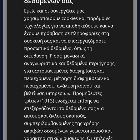
δεδομένων σας
Εμείς και οι συνεργάτες μας
χρησιμοποιούμε cookies και παρόμοιες
τεχνολογίες για να αποθηκεύουμε και να
έχουμε πρόσβαση σε πληροφορίες στη
συσκευή σας και να επεξεργαζόμαστε
προσωπικά δεδομένα, όπως τη
διεύθυνση IP σας, μοναδικά
αναγνωριστικά και δεδομένα περιήγησης,
για εξατομικευμένες διαφημίσεις και
Topics
περιεχόμενο, μέτρηση διαφημίσεων και
περιεχομένου, ανάλυση κοινού και
UPDATES
βελτίωση υπηρεσιών.
Προμηθευτές
ΛΑΤΣΙΑ-ΓΕΡΙ: Στο επίκεντρο η δημιουργία δομών για
τρίτων (1913)
ενδέχεται επίσης να
ασυνόδευτους ανήλικους – Αντιδρά ο Δήμος, στηρίζει υπό
επεξεργάζονται τα δεδομένα σας για
προϋποθέσεις το Κίνημα Οικολόγων
αυτούς και άλλους σκοπούς,
UPDATES
συμπεριλαμβανομένης της χρήσης
ΣΤΟ «ΚΟΚΚΙΝΟ» Η ΖΕΣΤΗ: Νέα κίτρινη προειδοποίηση και
ακριβών δεδομένων γεωεντοπισμού και
40άρια στο εσωτερικό
χαρακτηριστικών συσκευής. Οι επιλογές