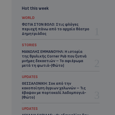
Hot this week
WORLD
ΦΩΤΙΑ ΣΤΟΝ ΒΟΛΟ: Στις φλόγες
περιοχή πάνω από το αρχαίο θέατρο
Δημητριάδος
STORIES
ΜΑΝΩΛΗΣ ΕΜΜΑΝΟΥΗΛ: Η ιστορία
της θρυλικής Corner Pub που ξυπνά
μνήμες δεκαετιών – Το αφιέρωμα
μετά τη φωτιά-(Φώτο)
UPDATES
ΘΕΣΣΑΛΟΝΙΚΗ: Σοκ από την
κακοποίηση άγριων χελωνών – Τις
έβαψαν με πορτοκαλί λαδομπογιά-
(Φώτο)
UPDATES