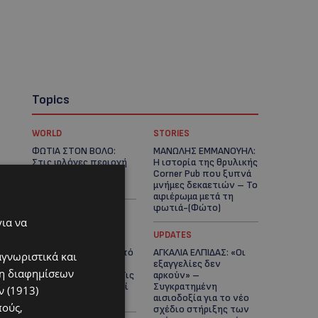
Topics
WORLD
STORIES
ΦΩΤΙΑ ΣΤΟΝ ΒΟΛΟ:
ΜΑΝΩΛΗΣ ΕΜΜΑΝΟΥΗΛ:
Στις φλόγες περιοχή
Η ιστορία της θρυλικής
πάνω από το αρχαίο
Corner Pub που ξυπνά
θέατρο Δημητριάδος
μνήμες δεκαετιών – Το
αφιέρωμα μετά τη
φωτιά-(Φώτο)
για να
UPDATES
UPDATES
ΘΕΣΣΑΛΟΝΙΚΗ: Σοκ από
ΑΓΚΑΛΙΑ ΕΛΠΙΔΑΣ: «Οι
αγνωριστικά και
την κακοποίηση
εξαγγελίες δεν
ση διαφημίσεων
άγριων χελωνών – Τις
αρκούν» –
έβαψαν με πορτοκαλί
Συγκρατημένη
 (1913)
λαδομπογιά-(Φώτο)
αισιοδοξία για το νέο
πούς,
σχέδιο στήριξης των