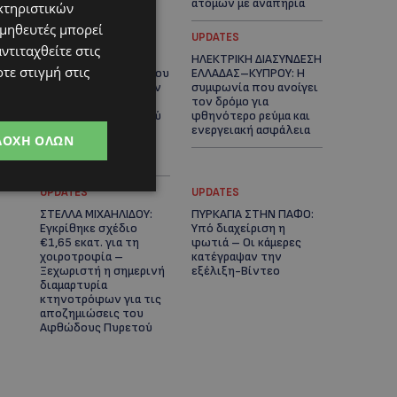
ατόμων με αναπηρία
κτηριστικών
ομηθευτές μπορεί
STORIES
UPDATES
ντιταχθείτε στις
ΟΡΦΕΑΣ ΣΟΛΩΜΟΥ: Ο
ΗΛΕΚΤΡΙΚΗ ΔΙΑΣΥΝΔΕΣΗ
τε στιγμή στις
10χρονος Κύπριος που
ΕΛΛΑΔΑΣ–ΚΥΠΡΟΥ: Η
πρωταγωνιστεί στην
συμφωνία που ανοίγει
εκστρατεία
τον δρόμο για
εξοικονόμησης νερού
φθηνότερο ρεύμα και
– Απλά βήματα που
ενεργειακή ασφάλεια
ΔΟΧΉ ΌΛΩΝ
κάνουν τη διαφορά -
(Βίντεο)
UPDATES
UPDATES
ΣΤΕΛΛΑ ΜΙΧΑΗΛΙΔΟΥ:
ΠΥΡΚΑΓΙΑ ΣΤΗΝ ΠΑΦΟ:
Εγκρίθηκε σχέδιο
Υπό διαχείριση η
€1,65 εκατ. για τη
φωτιά – Οι κάμερες
χοιροτροφία –
κατέγραψαν την
Ξεχωριστή η σημερινή
εξέλιξη-Βίντεο
διαμαρτυρία
κτηνοτρόφων για τις
αποζημιώσεις του
Αφθώδους Πυρετού