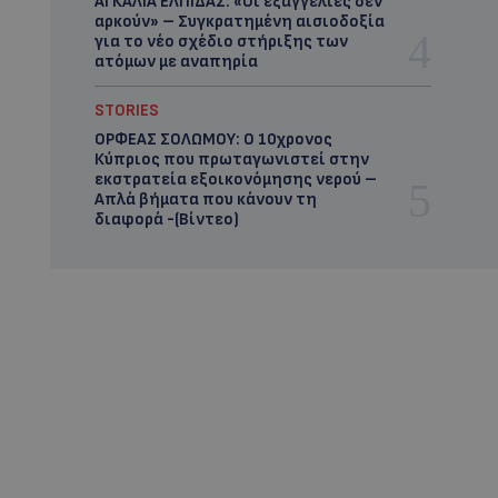
ΑΓΚΑΛΙΑ ΕΛΠΙΔΑΣ: «Οι εξαγγελίες δεν
αρκούν» – Συγκρατημένη αισιοδοξία
για το νέο σχέδιο στήριξης των
ατόμων με αναπηρία
STORIES
ΟΡΦΕΑΣ ΣΟΛΩΜΟΥ: Ο 10χρονος
Κύπριος που πρωταγωνιστεί στην
εκστρατεία εξοικονόμησης νερού –
Απλά βήματα που κάνουν τη
διαφορά -(Βίντεο)