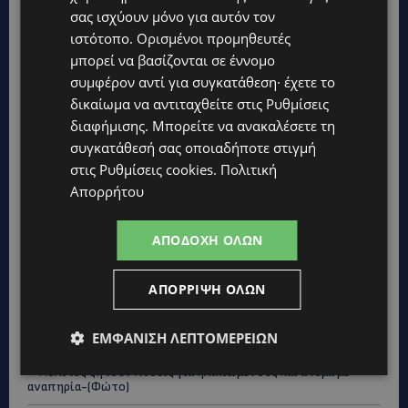
σας ισχύουν μόνο για αυτόν τον
ιστότοπο. Ορισμένοι προμηθευτές
μπορεί να βασίζονται σε έννομο
συμφέρον αντί για συγκατάθεση· έχετε το
δικαίωμα να αντιταχθείτε στις
Ρυθμίσεις
διαφήμισης
. Μπορείτε να ανακαλέσετε τη
συγκατάθεσή σας οποιαδήποτε στιγμή
στις
Ρυθμίσεις cookies
.
Πολιτική
Απορρήτου
ΑΠΟΔΟΧΉ ΌΛΩΝ
ΑΠΌΡΡΙΨΗ ΌΛΩΝ
Topics
UPDATES
ΕΜΦΆΝΙΣΗ ΛΕΠΤΟΜΕΡΕΙΏΝ
ΛΑΡΝΑΚΑ: Παράπονα για την πρόσβαση στην παραλία σκύλων
– Πολίτες ζητούν λύσεις για ηλικιωμένους και άτομα με
αναπηρία-(Φώτο)