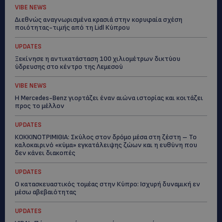
VIBE NEWS
Διεθνώς αναγνωρισμένα κρασιά στην κορυφαία σχέση
ποιότητας-τιμής από τη Lidl Κύπρου
UPDATES
Ξεκίνησε η αντικατάσταση 100 χιλιομέτρων δικτύου
ύδρευσης στο κέντρο της Λεμεσού
VIBE NEWS
Η Mercedes-Benz γιορτάζει έναν αιώνα ιστορίας και κοιτάζει
προς το μέλλον
UPDATES
ΚΟΚΚΙΝΟΤΡΙΜΙΘΙΑ: Σκύλος στον δρόμο μέσα στη ζέστη – Το
καλοκαιρινό «κύμα» εγκατάλειψης ζώων και η ευθύνη που
δεν κάνει διακοπές
UPDATES
Ο κατασκευαστικός τομέας στην Κύπρο: Ισχυρή δυναμική εν
μέσω αβεβαιότητας
UPDATES