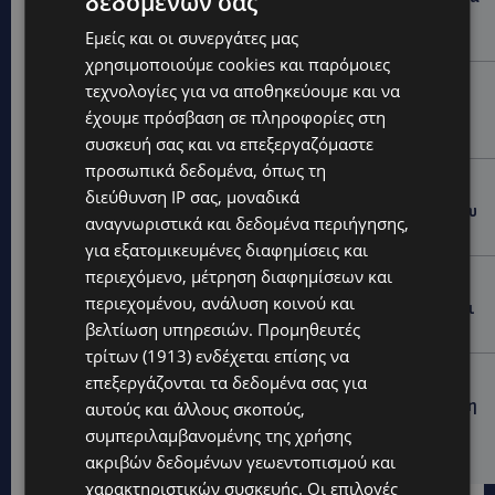
δεδομένων σας
σκύλων – Πολίτες ζητούν λύσεις για ηλικιωμένους
και άτομα με αναπηρία-(Φώτο)
Εμείς και οι συνεργάτες μας
χρησιμοποιούμε cookies και παρόμοιες
VIBE NEWS
τεχνολογίες για να αποθηκεύουμε και να
Διεθνώς αναγνωρισμένα κρασιά στην κορυφαία
έχουμε πρόσβαση σε πληροφορίες στη
σχέση ποιότητας-τιμής από τη Lidl Κύπρου
συσκευή σας και να επεξεργαζόμαστε
προσωπικά δεδομένα, όπως τη
UPDATES
διεύθυνση IP σας, μοναδικά
Ξεκίνησε η αντικατάσταση 100 χιλιομέτρων δικτύου
αναγνωριστικά και δεδομένα περιήγησης,
ύδρευσης στο κέντρο της Λεμεσού
για εξατομικευμένες διαφημίσεις και
περιεχόμενο, μέτρηση διαφημίσεων και
VIBE NEWS
περιεχομένου, ανάλυση κοινού και
Η Mercedes-Benz γιορτάζει έναν αιώνα ιστορίας και
κοιτάζει προς το μέλλον
βελτίωση υπηρεσιών.
Προμηθευτές
τρίτων (1913)
ενδέχεται επίσης να
UPDATES
επεξεργάζονται τα δεδομένα σας για
ΚΟΚΚΙΝΟΤΡΙΜΙΘΙΑ: Σκύλος στον δρόμο μέσα στη ζέστη
αυτούς και άλλους σκοπούς,
– Το καλοκαιρινό «κύμα» εγκατάλειψης ζώων και η
συμπεριλαμβανομένης της χρήσης
ευθύνη που δεν κάνει διακοπές
ακριβών δεδομένων γεωεντοπισμού και
χαρακτηριστικών συσκευής. Οι επιλογές