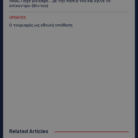
VIRAL: Πήγε για καφέ… με την πάπια του και έγινε το
επίκεντρο-(Βίντεο)
UPDATES
Ο τουρισμός ως εθνική υπόθεση
Related Articles