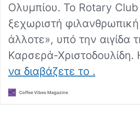
Ολυμπίου. Το Rotary Clu
ξεχωριστή φιλανθρωπική 
άλλοτε», υπό την αιγίδα 
Καρσερά-Χριστοδουλίδη.
«ΠΑΜΕ
να διαβάζετε το
.
ΣΑΝ
ΑΛΛΟΤΕ»:
Γιορτάστε
Coffee Vibes Magazine
τον
έρωτα
με
τη
Δέσποινα
Ολυμπίου
και
στηρίξτε