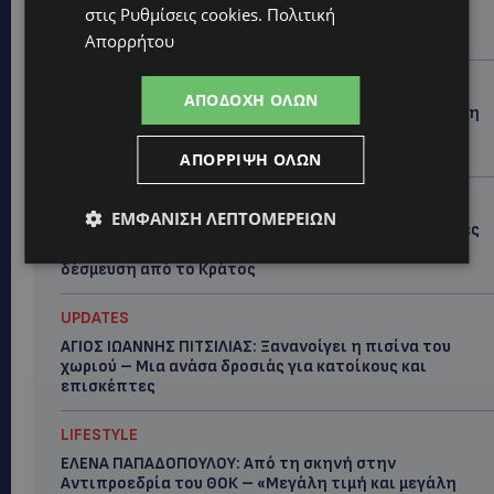
στις
Ρυθμίσεις cookies
.
Πολιτική
Στους 40°C και σήμερα η Κύπρος-Πότε θα τεθεί σε
ισχύ
Απορρήτου
UPDATES
ΑΠΟΔΟΧΉ ΌΛΩΝ
ΦΕΙΔΙΑΣ ΠΑΝΑΓΙΩΤΟΥ: Η εμφάνισή του στην εκδήλωση
για Ισαάκ και Σολωμού προκάλεσε αντιδράσεις –
«Ασέβεια προς τους νεκρούς»-(Φώτο)
ΑΠΌΡΡΙΨΗ ΌΛΩΝ
UPDATES
ΕΜΦΆΝΙΣΗ ΛΕΠΤΟΜΕΡΕΙΏΝ
ΔΗΜΟΣ ΛΑΤΣΙΩΝ – ΓΕΡΙΟΥ: Πάνω από 8.000 υπογραφές
κατά των Δομών Ανηλίκων – Ζητούν γραπτή
δέσμευση από το Κράτος
UPDATES
ΑΓΙΟΣ ΙΩΑΝΝΗΣ ΠΙΤΣΙΛΙΑΣ: Ξανανοίγει η πισίνα του
χωριού – Μια ανάσα δροσιάς για κατοίκους και
επισκέπτες
LIFESTYLE
ΕΛΕΝΑ ΠΑΠΑΔΟΠΟΥΛΟΥ: Από τη σκηνή στην
Αντιπροεδρία του ΘΟΚ – «Μεγάλη τιμή και μεγάλη