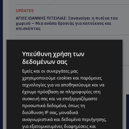
UPDATES
ΑΓΙΟΣ ΙΩΑΝΝΗΣ ΠΙΤΣΙΛΙΑΣ: Ξανανοίγει η πισίνα του
χωριού – Μια ανάσα δροσιάς για κατοίκους και
επισκέπτες
LIFESTYLE
ΕΛΕΝΑ ΠΑΠΑΔΟΠΟΥΛΟΥ: Από τη σκηνή στην
Υπεύθυνη χρήση των
Αντιπροεδρία του ΘΟΚ – «Μεγάλη τιμή και μεγάλη
ευθύνη»
δεδομένων σας
Εμείς και οι συνεργάτες μας
VIBE NEWS
χρησιμοποιούμε cookies και παρόμοιες
ARLA PROTEIN: Συνεχίζει να καινοτομεί με το Arla
τεχνολογίες για να αποθηκεύουμε και να
Protein Food to Go.
έχουμε πρόσβαση σε πληροφορίες στη
συσκευή σας και να επεξεργαζόμαστε
προσωπικά δεδομένα, όπως τη
διεύθυνση IP σας, μοναδικά
αναγνωριστικά και δεδομένα περιήγησης,
για εξατομικευμένες διαφημίσεις και