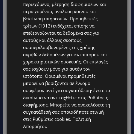
περιεχόμενο, μέτρηση διαφημίσεων και
περιεχομένου, ανάλυση κοινού και
βελτίωση υπηρεσιών.
Προμηθευτές
τρίτων (1913)
ενδέχεται επίσης να
επεξεργάζονται τα δεδομένα σας για
αυτούς και άλλους σκοπούς,
συμπεριλαμβανομένης της χρήσης
ακριβών δεδομένων γεωεντοπισμού και
χαρακτηριστικών συσκευής. Οι επιλογές
Topics
σας ισχύουν μόνο για αυτόν τον
ιστότοπο. Ορισμένοι προμηθευτές
UPDATES
μπορεί να βασίζονται σε έννομο
ΦΕΙΔΙΑΣ ΠΑΝΑΓΙΩΤΟΥ: Η εμφάνισή του στην εκδήλωση για
Ισαάκ και Σολωμού προκάλεσε αντιδράσεις – «Ασέβεια προς
συμφέρον αντί για συγκατάθεση· έχετε το
τους νεκρούς»-(Φώτο)
δικαίωμα να αντιταχθείτε στις
Ρυθμίσεις
διαφήμισης
. Μπορείτε να ανακαλέσετε τη
UPDATES
συγκατάθεσή σας οποιαδήποτε στιγμή
ΔΗΜΟΣ ΛΑΤΣΙΩΝ – ΓΕΡΙΟΥ: Πάνω από 8.000 υπογραφές κατά
των Δομών Ανηλίκων – Ζητούν γραπτή δέσμευση από το
στις
Ρυθμίσεις cookies
.
Πολιτική
Κράτος
Απορρήτου