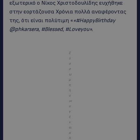
εξωτερικό ο Νίκος Χριστοδουλίδης ευχήθηκε
στην εορτάζουσα Χρόνια πολλά αναφέροντας
της, ότι είναι πολύτιμη «
«#HappyBirthday
@phkarsera, #Blessed, #Loveyou».
Σ
ύ
σ
σ
ω
μ
η
η
ο
ικ
ο
γ
έ
ν
ει
α
Χ