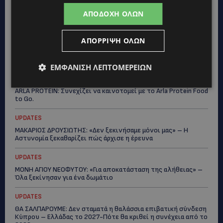
UPDATES
ΑΓΙΟΣ ΙΩΑΝΝΗΣ ΠΙΤΣΙΛΙΑΣ: Ξανανοίγει η πισίνα του χωριού –
ΑΠΟΔΟΧΉ ΌΛΩΝ
Μια ανάσα δροσιάς για κατοίκους και επισκέπτες
LIFESTYLE
ΑΠΌΡΡΙΨΗ ΌΛΩΝ
ΕΛΕΝΑ ΠΑΠΑΔΟΠΟΥΛΟΥ: Από τη σκηνή στην Αντιπροεδρία του
ΘΟΚ – «Μεγάλη τιμή και μεγάλη ευθύνη»
ΕΜΦΆΝΙΣΗ ΛΕΠΤΟΜΕΡΕΙΏΝ
VIBE NEWS
ARLA PROTEIN: Συνεχίζει να καινοτομεί με το Arla Protein Food
to Go.
UPDATES
ΜΑΚΑΡΙΟΣ ΔΡΟΥΣΙΩΤΗΣ: «Δεν ξεκινήσαμε μόνοι μας» – Η
Αστυνομία ξεκαθαρίζει πώς άρχισε η έρευνα
UPDATES
ΜΟΝΗ ΑΓΙΟΥ ΝΕΟΦΥΤΟΥ: «Για αποκατάσταση της αλήθειας» –
Όλα ξεκίνησαν για ένα δωμάτιο
UPDATES
ΘΑ ΣΑΛΠΑΡΟΥΜΕ: Δεν σταματά η θαλάσσια επιβατική σύνδεση
Κύπρου – Ελλάδας το 2027-Πότε θα κριθεί η συνέχεια από το