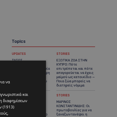
Topics
UPDATES
STORIES
ΤΑΣΟΣ
ΕΞΩΤΙΚΑ ΖΩΑ ΣΤΗΝ
ΧΑΤΖΗΓΙΟΒΑΝΗΣ: Η
ΚΥΠΡΟ: Πότε
συγκλονιστική ιστορία
επιτρέπεται και πότε
του 12χρονου Δημήτρη
απαγορεύεται να έχεις
και η δωρεά των
μαϊμού ως κατοικίδιο –
12.500 ευρώ που του
Ποια ζώα μπορείς να
για να
έδωσε ελπίδα
διατηρείς νόμιμα
αγνωριστικά και
UPDATES
STORIES
ση διαφημίσεων
ΧΩΡΙΣ ΣΩΣΣΙΒΙΟ Η
ΜΑΡΙΝΟΣ
ΘΑΛΑΣΣΙΑ ΣΥΝΔΕΣΗ
ΚΩΝΣΤΑΝΤΙΝΙΔΗΣ: Οι
 (1913)
ΚΥΠΡΟΥ-ΕΛΛΑΔΑΣ:
πρωτοβουλίες για να
πούς,
«Χωρίς επιδότηση το
ξαναζωντανέψει η