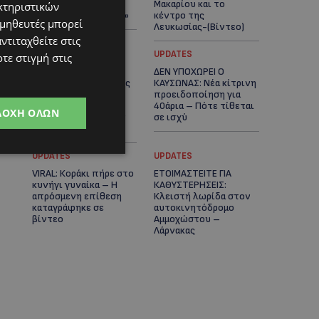
πλοίο δεν θα
Μακαρίου και το
κτηριστικών
ξανασηκώσει άγκυρα»
κέντρο της
ομηθευτές μπορεί
Λευκωσίας-(Βίντεο)
ντιταχθείτε στις
UPDATES
UPDATES
τε στιγμή στις
ΤΡΟΧΑΙΟ ΣΤΗΝ
ΔΕΝ ΥΠΟΧΩΡΕΙ Ο
ΛΕΥΚΩΣΙΑ: Χειροπέδες
ΚΑΥΣΩΝΑΣ: Νέα κίτρινη
και στη σύζυγο του
προειδοποίηση για
27χρονου – Φέρεται
40άρια – Πότε τίθεται
ΔΟΧΉ ΌΛΩΝ
να παραπλάνησε την
σε ισχύ
Αστυνομία
UPDATES
UPDATES
VIRAL: Κοράκι πήρε στο
ΕΤΟΙΜΑΣΤΕΙΤΕ ΓΙΑ
κυνήγι γυναίκα – Η
ΚΑΘΥΣΤΕΡΗΣΕΙΣ:
απρόσμενη επίθεση
Κλειστή λωρίδα στον
καταγράφηκε σε
αυτοκινητόδρομο
βίντεο
Αμμοχώστου –
Λάρνακας