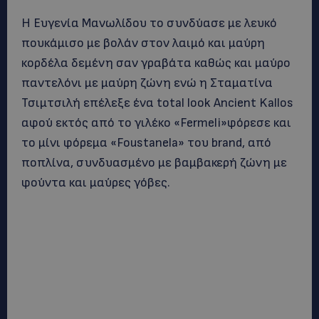
Η Ευγενία Μανωλίδου το συνδύασε με λευκό
πουκάμισο με βολάν στον λαιμό και μαύρη
κορδέλα δεμένη σαν γραβάτα καθώς και μαύρο
παντελόνι με μαύρη ζώνη ενώ η Σταματίνα
Τσιμτσιλή επέλεξε ένα total look Ancient Kallos
αφού εκτός από το γιλέκο «Fermeli»φόρεσε και
το μίνι φόρεμα «Foustanela» του brand, από
ποπλίνα, συνδυασμένο με βαμβακερή ζώνη με
φούντα και μαύρες γόβες.