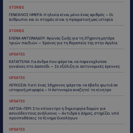
STORIES
ΓΕΝΕΘΛΙΟΣ ΗΜΕΡΑ: Η ηλικία είναι μόνο ένας αριθμός – Οι
άνθρωποι και οι στιγμές είναι η πραγματική μας ιστορία
STORIES
ΕΛΕΝΑ ΑΝΤΩΝΙΑΔΟΥ: Αγώνας ζωής για τη 37χρονη μητέρα
τριών παιδιών – Έρανος για τη θεραπεία της στην Αγγλία
UPDATES
ΚΑΤΑΓΓΕΛΙΑ: Για άνδρα που φέρεται να παρενοχλούσε
γυναίκες στο Δασούδι – Σε εξέλιξη οι αστυνομικές έρευνες
UPDATES
ΛΕΥΚΩΣΙΑ: Γιατί ένας 16χρονος φέρεται να έβαλε φωτιά σε
ιστορική μπυραρία – Η Αστυνομία αναζητεί το κίνητρο
UPDATES
ΛΑΤΣΙΑ-ΓΕΡΙ: Στο επίκεντρο η δημιουργία δομών για
ασυνόδευτους ανήλικους – Αντιδρά ο Δήμος, στηρίζει υπό
προϋποθέσεις το Κίνημα Οικολόγων
UPDATES