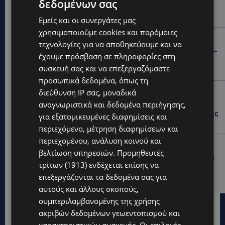
δεδομένων σας
μία νύχτα – Η παράβαση που κυριάρχησε στους
ελέγχους
Εμείς και οι συνεργάτες μας
χρησιμοποιούμε cookies και παρόμοιες
STORIES
τεχνολογίες για να αποθηκεύουμε και να
ΓΕΝΕΘΛΙΟΣ ΗΜΕΡΑ: Η ηλικία είναι μόνο ένας αριθμός –
έχουμε πρόσβαση σε πληροφορίες στη
Οι άνθρωποι και οι στιγμές είναι η πραγματική μας
συσκευή σας και να επεξεργαζόμαστε
ιστορία
προσωπικά δεδομένα, όπως τη
STORIES
διεύθυνση IP σας, μοναδικά
αναγνωριστικά και δεδομένα περιήγησης,
ΕΛΕΝΑ ΑΝΤΩΝΙΑΔΟΥ: Αγώνας ζωής για τη 37χρονη
μητέρα τριών παιδιών – Έρανος για τη θεραπεία της
για εξατομικευμένες διαφημίσεις και
στην Αγγλία
περιεχόμενο, μέτρηση διαφημίσεων και
περιεχομένου, ανάλυση κοινού και
UPDATES
βελτίωση υπηρεσιών.
Προμηθευτές
ΚΑΤΑΓΓΕΛΙΑ: Για άνδρα που φέρεται να παρενοχλούσε
τρίτων (1913)
ενδέχεται επίσης να
γυναίκες στο Δασούδι – Σε εξέλιξη οι αστυνομικές
έρευνες
επεξεργάζονται τα δεδομένα σας για
αυτούς και άλλους σκοπούς,
συμπεριλαμβανομένης της χρήσης
ακριβών δεδομένων γεωεντοπισμού και
χαρακτηριστικών συσκευής. Οι επιλογές