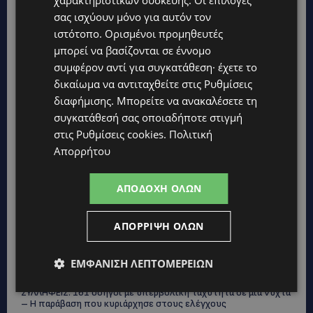
σας ισχύουν μόνο για αυτόν τον
ιστότοπο. Ορισμένοι προμηθευτές
μπορεί να βασίζονται σε έννομο
συμφέρον αντί για συγκατάθεση· έχετε το
δικαίωμα να αντιταχθείτε στις
Ρυθμίσεις
διαφήμισης
. Μπορείτε να ανακαλέσετε τη
συγκατάθεσή σας οποιαδήποτε στιγμή
στις
Ρυθμίσεις cookies
.
Πολιτική
Απορρήτου
Topics
ΑΠΟΔΟΧΉ ΌΛΩΝ
UPDATES
ΑΠΌΡΡΙΨΗ ΌΛΩΝ
ΙΣΑΑΚ-ΣΟΛΩΜΟΥ: Κλείνουν συμβολικά οδοφράγματα την
Παρασκευή – Πού και τι ώρα θα γίνουν οι δράσεις
ΕΜΦΆΝΙΣΗ ΛΕΠΤΟΜΕΡΕΙΏΝ
UPDATES
ΣΥΛΛΗΨΕΙΣ: 161 οδηγοί με υπερβολική ταχύτητα σε μία νύχτα
– Η παράβαση που κυριάρχησε στους ελέγχους