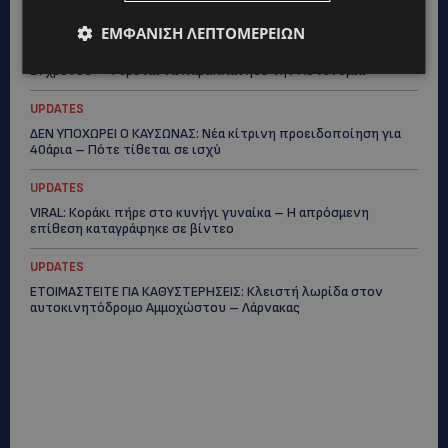
UPDATES
ΕΜΦΆΝΙΣΗ ΛΕΠΤΟΜΕΡΕΙΏΝ
ΤΡΟΧΑΙΟ ΣΤΗΝ ΛΕΥΚΩΣΙΑ: Χειροπέδες και στη σύζυγο του
27χρονου – Φέρεται να παραπλάνησε την Αστυνομία
UPDATES
ΔΕΝ ΥΠΟΧΩΡΕΙ Ο ΚΑΥΣΩΝΑΣ: Νέα κίτρινη προειδοποίηση για
40άρια – Πότε τίθεται σε ισχύ
UPDATES
VIRAL: Κοράκι πήρε στο κυνήγι γυναίκα – Η απρόσμενη
επίθεση καταγράφηκε σε βίντεο
UPDATES
ΕΤΟΙΜΑΣΤΕΙΤΕ ΓΙΑ ΚΑΘΥΣΤΕΡΗΣΕΙΣ: Κλειστή λωρίδα στον
αυτοκινητόδρομο Αμμοχώστου – Λάρνακας