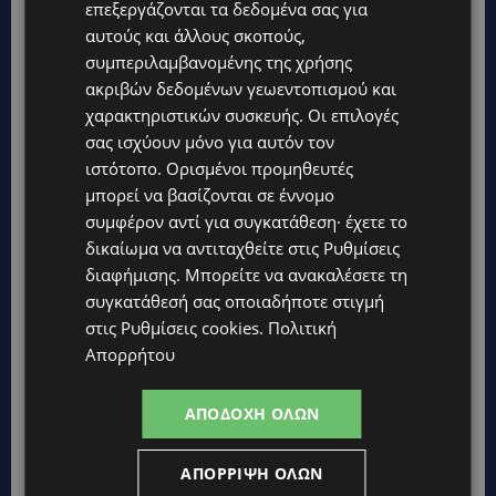
επεξεργάζονται τα δεδομένα σας για
αυτούς και άλλους σκοπούς,
συμπεριλαμβανομένης της χρήσης
Topics
ακριβών δεδομένων γεωεντοπισμού και
χαρακτηριστικών συσκευής. Οι επιλογές
UPDATES
σας ισχύουν μόνο για αυτόν τον
ΤΑΣΟΣ ΧΑΤΖΗΓΙΟΒΑΝΗΣ: Η συγκλονιστική ιστορία του
ιστότοπο. Ορισμένοι προμηθευτές
12χρονου Δημήτρη και η δωρεά των 12.500 ευρώ που του
έδωσε ελπίδα
μπορεί να βασίζονται σε έννομο
συμφέρον αντί για συγκατάθεση· έχετε το
STORIES
δικαίωμα να αντιταχθείτε στις
Ρυθμίσεις
ΕΞΩΤΙΚΑ ΖΩΑ ΣΤΗΝ ΚΥΠΡΟ: Πότε επιτρέπεται και πότε
διαφήμισης
. Μπορείτε να ανακαλέσετε τη
απαγορεύεται να έχεις μαϊμού ως κατοικίδιο – Ποια ζώα
μπορείς να διατηρείς νόμιμα
συγκατάθεσή σας οποιαδήποτε στιγμή
στις
Ρυθμίσεις cookies
.
Πολιτική
UPDATES
Απορρήτου
ΧΩΡΙΣ ΣΩΣΣΙΒΙΟ Η ΘΑΛΑΣΣΙΑ ΣΥΝΔΕΣΗ ΚΥΠΡΟΥ-ΕΛΛΑΔΑΣ:
«Χωρίς επιδότηση το πλοίο δεν θα ξανασηκώσει άγκυρα»
ΑΠΟΔΟΧΉ ΌΛΩΝ
STORIES
ΜΑΡΙΝΟΣ ΚΩΝΣΤΑΝΤΙΝΙΔΗΣ: Οι πρωτοβουλίες για να
ξαναζωντανέψει η Μακαρίου και το κέντρο της Λευκωσίας-
ΑΠΌΡΡΙΨΗ ΌΛΩΝ
(Βίντεο)