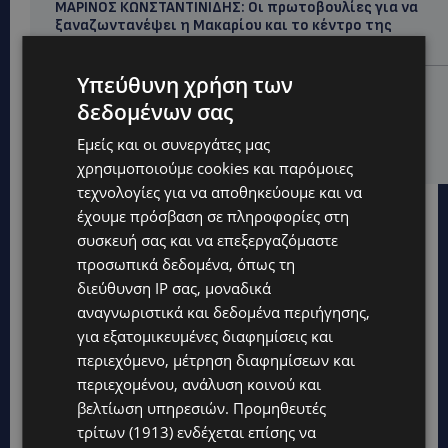
ΜΑΡΙΝΟΣ ΚΩΝΣΤΑΝΤΙΝΙΔΗΣ: Οι πρωτοβουλίες για να
ξαναζωντανέψει η Μακαρίου και το κέντρο της
Λευκωσίας-(Βίντεο)
Υπεύθυνη χρήση των
UPDATES
δεδομένων σας
ΤΡΟΧΑΙΟ ΣΤΗΝ ΛΕΥΚΩΣΙΑ: Χειροπέδες και στη σύζυγο
του 27χρονου – Φέρεται να παραπλάνησε την
Εμείς και οι συνεργάτες μας
Αστυνομία
χρησιμοποιούμε cookies και παρόμοιες
τεχνολογίες για να αποθηκεύουμε και να
έχουμε πρόσβαση σε πληροφορίες στη
συσκευή σας και να επεξεργαζόμαστε
προσωπικά δεδομένα, όπως τη
διεύθυνση IP σας, μοναδικά
αναγνωριστικά και δεδομένα περιήγησης,
για εξατομικευμένες διαφημίσεις και
περιεχόμενο, μέτρηση διαφημίσεων και
περιεχομένου, ανάλυση κοινού και
βελτίωση υπηρεσιών.
Προμηθευτές
τρίτων (1913)
ενδέχεται επίσης να