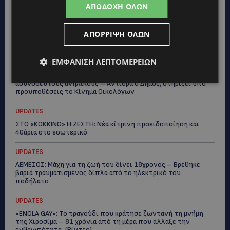
γυναίκες στο Δασούδι – Σε εξέλιξη οι αστυνομικές έρευνες
ΑΠΟΔΟΧΉ ΌΛΩΝ
UPDATES
ΑΠΌΡΡΙΨΗ ΌΛΩΝ
ΛΕΥΚΩΣΙΑ: Γιατί ένας 16χρονος φέρεται να έβαλε φωτιά σε
ιστορική μπυραρία – Η Αστυνομία αναζητεί το κίνητρο
ΕΜΦΆΝΙΣΗ ΛΕΠΤΟΜΕΡΕΙΏΝ
UPDATES
ΛΑΤΣΙΑ-ΓΕΡΙ: Στο επίκεντρο η δημιουργία δομών για
ασυνόδευτους ανήλικους – Αντιδρά ο Δήμος, στηρίζει υπό
προϋποθέσεις το Κίνημα Οικολόγων
UPDATES
ΣΤΟ «ΚΟΚΚΙΝΟ» Η ΖΕΣΤΗ: Νέα κίτρινη προειδοποίηση και
40άρια στο εσωτερικό
UPDATES
ΛΕΜΕΣΟΣ: Μάχη για τη ζωή του δίνει 18χρονος – Βρέθηκε
βαριά τραυματισμένος δίπλα από το ηλεκτρικό του
ποδήλατο
UPDATES
«ENOLA GAY»: Το τραγούδι που κράτησε ζωντανή τη μνήμη
της Χιροσίμα – 81 χρόνια από τη μέρα που άλλαξε την
ανθρωπότητα-(Bίντεο)