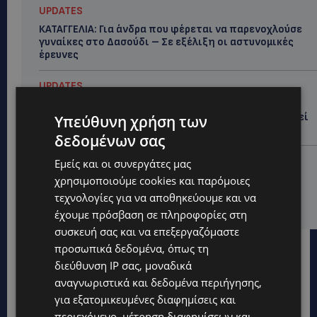
UPDATES
ΚΑΤΑΓΓΕΛΙΑ: Για άνδρα που φέρεται να παρενοχλούσε
γυναίκες στο Δασούδι – Σε εξέλιξη οι αστυνομικές
έρευνες
UPDATES
ΛΕΥΚΩΣΙΑ: Γιατί ένας 16χρονος φέρεται να έβαλε
φωτιά σε ιστορική μπυραρία – Η Αστυνομία αναζητεί
Υπεύθυνη χρήση των
το κίνητρο
δεδομένων σας
UPDATES
Εμείς και οι συνεργάτες μας
ΛΑΤΣΙΑ-ΓΕΡΙ: Στο επίκεντρο η δημιουργία δομών για
χρησιμοποιούμε cookies και παρόμοιες
ασυνόδευτους ανήλικους – Αντιδρά ο Δήμος,
τεχνολογίες για να αποθηκεύουμε και να
στηρίζει υπό προϋποθέσεις το Κίνημα Οικολόγων
έχουμε πρόσβαση σε πληροφορίες στη
συσκευή σας και να επεξεργαζόμαστε
προσωπικά δεδομένα, όπως τη
διεύθυνση IP σας, μοναδικά
αναγνωριστικά και δεδομένα περιήγησης,
για εξατομικευμένες διαφημίσεις και
περιεχόμενο, μέτρηση διαφημίσεων και