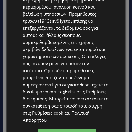
περιεχομένου, ανάλυση κοινού και
βελτίωση υπηρεσιών.
Προμηθευτές
τρίτων (1913)
ενδέχεται επίσης να
επεξεργάζονται τα δεδομένα σας για
αυτούς και άλλους σκοπούς,
συμπεριλαμβανομένης της χρήσης
ακριβών δεδομένων γεωεντοπισμού και
χαρακτηριστικών συσκευής. Οι επιλογές
Topics
σας ισχύουν μόνο για αυτόν τον
ιστότοπο. Ορισμένοι προμηθευτές
STORIES
μπορεί να βασίζονται σε έννομο
ΓΕΝΕΘΛΙΟΣ ΗΜΕΡΑ: Η ηλικία είναι μόνο ένας αριθμός – Οι
συμφέρον αντί για συγκατάθεση· έχετε το
άνθρωποι και οι στιγμές είναι η πραγματική μας ιστορία
δικαίωμα να αντιταχθείτε στις
Ρυθμίσεις
διαφήμισης
. Μπορείτε να ανακαλέσετε τη
STORIES
συγκατάθεσή σας οποιαδήποτε στιγμή
ΕΛΕΝΑ ΑΝΤΩΝΙΑΔΟΥ: Αγώνας ζωής για τη 37χρονη μητέρα
τριών παιδιών – Έρανος για τη θεραπεία της στην Αγγλία
στις
Ρυθμίσεις cookies
.
Πολιτική
Απορρήτου
UPDATES
ΚΑΤΑΓΓΕΛΙΑ: Για άνδρα που φέρεται να παρενοχλούσε