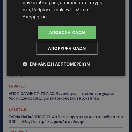
συγκατάθεσή σας οποιαδήποτε στιγμή
UPDATES
στις
Ρυθμίσεις cookies
.
Πολιτική
ΚΙΤΡΙΝΗ ΠΡΟΕΙΔΟΠΟΙΗΣΗ: Έτοιμοι για παραλία – Στους 40°C
Απορρήτου
και σήμερα η Κύπρος-Πότε θα τεθεί σε ισχύ
UPDATES
ΑΠΟΔΟΧΉ ΌΛΩΝ
ΦΕΙΔΙΑΣ ΠΑΝΑΓΙΩΤΟΥ: Η εμφάνισή του στην εκδήλωση για
Ισαάκ και Σολωμού προκάλεσε αντιδράσεις – «Ασέβεια προς
τους νεκρούς»-(Φώτο)
ΑΠΌΡΡΙΨΗ ΌΛΩΝ
UPDATES
ΕΜΦΆΝΙΣΗ ΛΕΠΤΟΜΕΡΕΙΏΝ
ΔΗΜΟΣ ΛΑΤΣΙΩΝ – ΓΕΡΙΟΥ: Πάνω από 8.000 υπογραφές κατά
των Δομών Ανηλίκων – Ζητούν γραπτή δέσμευση από το
Κράτος
UPDATES
ΑΓΙΟΣ ΙΩΑΝΝΗΣ ΠΙΤΣΙΛΙΑΣ: Ξανανοίγει η πισίνα του χωριού –
Μια ανάσα δροσιάς για κατοίκους και επισκέπτες
LIFESTYLE
ΕΛΕΝΑ ΠΑΠΑΔΟΠΟΥΛΟΥ: Από τη σκηνή στην Αντιπροεδρία του
ΘΟΚ – «Μεγάλη τιμή και μεγάλη ευθύνη»