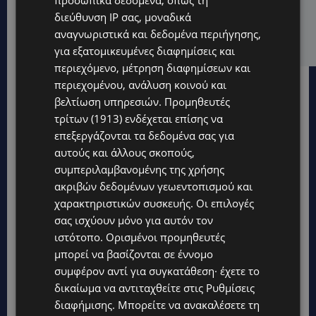
διεύθυνση IP σας, μοναδικά
ΕΛΕΝΑ ΠΑΠΑΔΟΠΟΥΛΟΥ: Από τη σκηνή στην
Αντιπροεδρία του ΘΟΚ – «Μεγάλη τιμή και μεγάλη
αναγνωριστικά και δεδομένα περιήγησης,
ευθύνη»
για εξατομικευμένες διαφημίσεις και
περιεχόμενο, μέτρηση διαφημίσεων και
περιεχομένου, ανάλυση κοινού και
βελτίωση υπηρεσιών.
Προμηθευτές
τρίτων (1913)
ενδέχεται επίσης να
επεξεργάζονται τα δεδομένα σας για
αυτούς και άλλους σκοπούς,
συμπεριλαμβανομένης της χρήσης
ακριβών δεδομένων γεωεντοπισμού και
χαρακτηριστικών συσκευής. Οι επιλογές
σας ισχύουν μόνο για αυτόν τον
ιστότοπο. Ορισμένοι προμηθευτές
μπορεί να βασίζονται σε έννομο
συμφέρον αντί για συγκατάθεση· έχετε το
δικαίωμα να αντιταχθείτε στις
Ρυθμίσεις
Topics
διαφήμισης
. Μπορείτε να ανακαλέσετε τη