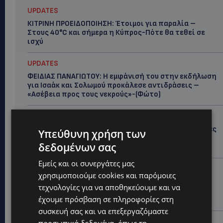
UPDATES
ΚΙΤΡΙΝΗ ΠΡΟΕΙΔΟΠΟΙΗΣΗ: Έτοιμοι για παραλία –
Στους 40°C και σήμερα η Κύπρος-Πότε θα τεθεί σε
ισχύ
UPDATES
ΦΕΙΔΙΑΣ ΠΑΝΑΓΙΩΤΟΥ: Η εμφάνισή του στην εκδήλωση
για Ισαάκ και Σολωμού προκάλεσε αντιδράσεις –
«Ασέβεια προς τους νεκρούς»-(Φώτο)
UPDATES
ΔΗΜΟΣ ΛΑΤΣΙΩΝ – ΓΕΡΙΟΥ: Πάνω από 8.000 υπογραφές
Υπεύθυνη χρήση των
κατά των Δομών Ανηλίκων – Ζητούν γραπτή
δεδομένων σας
δέσμευση από το Κράτος
Εμείς και οι συνεργάτες μας
UPDATES
χρησιμοποιούμε cookies και παρόμοιες
ΑΓΙΟΣ ΙΩΑΝΝΗΣ ΠΙΤΣΙΛΙΑΣ: Ξανανοίγει η πισίνα του
τεχνολογίες για να αποθηκεύουμε και να
χωριού – Μια ανάσα δροσιάς για κατοίκους και
έχουμε πρόσβαση σε πληροφορίες στη
επισκέπτες
συσκευή σας και να επεξεργαζόμαστε
LIFESTYLE
προσωπικά δεδομένα, όπως τη