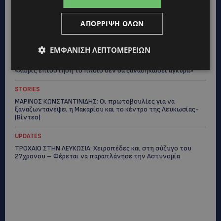
STORIES
ΕΞΩΤΙΚΑ ΖΩΑ ΣΤΗΝ ΚΥΠΡΟ: Πότε επιτρέπεται και πότε
ΑΠΌΡΡΙΨΗ ΌΛΩΝ
απαγορεύεται να έχεις μαϊμού ως κατοικίδιο – Ποια ζώα
μπορείς να διατηρείς νόμιμα
ΕΜΦΆΝΙΣΗ ΛΕΠΤΟΜΕΡΕΙΏΝ
UPDATES
ΧΩΡΙΣ ΣΩΣΣΙΒΙΟ Η ΘΑΛΑΣΣΙΑ ΣΥΝΔΕΣΗ ΚΥΠΡΟΥ-ΕΛΛΑΔΑΣ:
«Χωρίς επιδότηση το πλοίο δεν θα ξανασηκώσει άγκυρα»
STORIES
ΜΑΡΙΝΟΣ ΚΩΝΣΤΑΝΤΙΝΙΔΗΣ: Οι πρωτοβουλίες για να
ξαναζωντανέψει η Μακαρίου και το κέντρο της Λευκωσίας-
(Βίντεο)
UPDATES
ΤΡΟΧΑΙΟ ΣΤΗΝ ΛΕΥΚΩΣΙΑ: Χειροπέδες και στη σύζυγο του
27χρονου – Φέρεται να παραπλάνησε την Αστυνομία