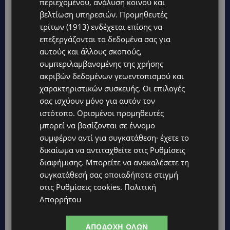
περιεχομένου, ανάλυση κοινού και
βελτίωση υπηρεσιών.
Προμηθευτές
Topics
τρίτων (1913)
ενδέχεται επίσης να
επεξεργάζονται τα δεδομένα σας για
VIBE NEWS
αυτούς και άλλους σκοπούς,
Η Peugeot είναι ο επίσημος συνεργάτης του Φεστιβάλ
συμπεριλαμβανομένης της χρήσης
Κινηματογράφου της Βενετίας
ακριβών δεδομένων γεωεντοπισμού και
χαρακτηριστικών συσκευής. Οι επιλογές
VIBE NEWS
σας ισχύουν μόνο για αυτόν τον
Lidl Better Living Days #summer2026: Ένα μοναδικό ταξίδι
ευεξίας, γεμάτο γεύση, ενέργεια και χαμόγελα σε όλη την
ιστότοπο. Ορισμένοι προμηθευτές
Κύπρο
μπορεί να βασίζονται σε έννομο
ΚΑΤΟΙΚΙΔΙΑ
συμφέρον αντί για συγκατάθεση· έχετε το
ΠΑΓΚΟΣΜΙΑ ΗΜΕΡΑ ΓΑΤΑΣ: Χιλιάδες στην Κύπρο, καθεμία
δικαίωμα να αντιταχθείτε στις
Ρυθμίσεις
μοναδική – Το χαδιάρικο τετράποδο με τη ματιά που λιώνει
διαφήμισης
. Μπορείτε να ανακαλέσετε τη
καρδιές
συγκατάθεσή σας οποιαδήποτε στιγμή
UPDATES
στις
Ρυθμίσεις cookies
.
Πολιτική
ΤΑΣΟΣ ΧΑΤΖΗΓΙΟΒΑΝΗΣ: Η συγκλονιστική ιστορία του
Απορρήτου
12χρονου Δημήτρη και η δωρεά των 12.500 ευρώ που του
έδωσε ελπίδα
ΑΠΟΔΟΧΉ ΌΛΩΝ