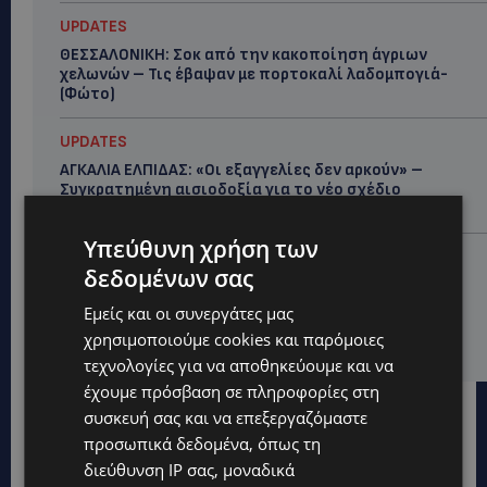
UPDATES
ΘΕΣΣΑΛΟΝΙΚΗ: Σοκ από την κακοποίηση άγριων
χελωνών – Τις έβαψαν με πορτοκαλί λαδομπογιά-
(Φώτο)
UPDATES
ΑΓΚΑΛΙΑ ΕΛΠΙΔΑΣ: «Οι εξαγγελίες δεν αρκούν» –
Συγκρατημένη αισιοδοξία για το νέο σχέδιο
στήριξης των ατόμων με αναπηρία
Υπεύθυνη χρήση των
STORIES
δεδομένων σας
ΟΡΦΕΑΣ ΣΟΛΩΜΟΥ: Ο 10χρονος Κύπριος που
πρωταγωνιστεί στην εκστρατεία εξοικονόμησης
Εμείς και οι συνεργάτες μας
νερού – Απλά βήματα που κάνουν τη διαφορά -
χρησιμοποιούμε cookies και παρόμοιες
(Βίντεο)
τεχνολογίες για να αποθηκεύουμε και να
έχουμε πρόσβαση σε πληροφορίες στη
συσκευή σας και να επεξεργαζόμαστε
προσωπικά δεδομένα, όπως τη
διεύθυνση IP σας, μοναδικά