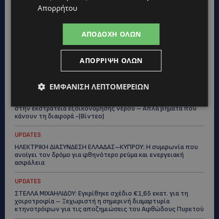
UPDATES
Απορρήτου
ΘΕΣΣΑΛΟΝΙΚΗ: Σοκ από την κακοποίηση άγριων χελωνών –
Τις έβαψαν με πορτοκαλί λαδομπογιά-(Φώτο)
ΑΠΟΔΟΧΉ ΌΛΩΝ
UPDATES
ΑΓΚΑΛΙΑ ΕΛΠΙΔΑΣ: «Οι εξαγγελίες δεν αρκούν» –
ΑΠΌΡΡΙΨΗ ΌΛΩΝ
Συγκρατημένη αισιοδοξία για το νέο σχέδιο στήριξης των
ατόμων με αναπηρία
ΕΜΦΆΝΙΣΗ ΛΕΠΤΟΜΕΡΕΙΏΝ
STORIES
ΟΡΦΕΑΣ ΣΟΛΩΜΟΥ: Ο 10χρονος Κύπριος που πρωταγωνιστεί
στην εκστρατεία εξοικονόμησης νερού – Απλά βήματα που
κάνουν τη διαφορά -(Βίντεο)
UPDATES
ΗΛΕΚΤΡΙΚΗ ΔΙΑΣΥΝΔΕΣΗ ΕΛΛΑΔΑΣ–ΚΥΠΡΟΥ: Η συμφωνία που
ανοίγει τον δρόμο για φθηνότερο ρεύμα και ενεργειακή
ασφάλεια
UPDATES
ΣΤΕΛΛΑ ΜΙΧΑΗΛΙΔΟΥ: Εγκρίθηκε σχέδιο €1,65 εκατ. για τη
χοιροτροφία – Ξεχωριστή η σημερινή διαμαρτυρία
κτηνοτρόφων για τις αποζημιώσεις του Αφθώδους Πυρετού