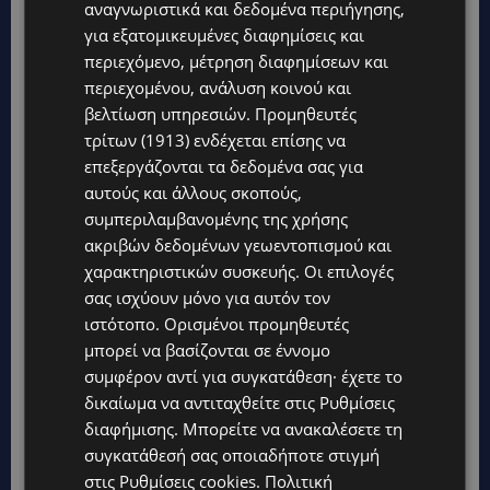
αναγνωριστικά και δεδομένα περιήγησης,
για εξατομικευμένες διαφημίσεις και
περιεχόμενο, μέτρηση διαφημίσεων και
περιεχομένου, ανάλυση κοινού και
βελτίωση υπηρεσιών.
Προμηθευτές
τρίτων (1913)
ενδέχεται επίσης να
επεξεργάζονται τα δεδομένα σας για
αυτούς και άλλους σκοπούς,
συμπεριλαμβανομένης της χρήσης
ακριβών δεδομένων γεωεντοπισμού και
Topics
χαρακτηριστικών συσκευής. Οι επιλογές
σας ισχύουν μόνο για αυτόν τον
WORLD
ιστότοπο. Ορισμένοι προμηθευτές
ΦΩΤΙΑ ΣΤΟΝ ΒΟΛΟ: Στις φλόγες περιοχή πάνω από το αρχαίο
μπορεί να βασίζονται σε έννομο
θέατρο Δημητριάδος
συμφέρον αντί για συγκατάθεση· έχετε το
STORIES
δικαίωμα να αντιταχθείτε στις
Ρυθμίσεις
ΜΑΝΩΛΗΣ ΕΜΜΑΝΟΥΗΛ: Η ιστορία της θρυλικής Corner Pub
διαφήμισης
. Μπορείτε να ανακαλέσετε τη
που ξυπνά μνήμες δεκαετιών – Το αφιέρωμα μετά τη φωτιά-
συγκατάθεσή σας οποιαδήποτε στιγμή
(Φώτο)
στις
Ρυθμίσεις cookies
.
Πολιτική