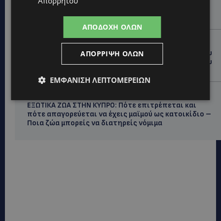
Απορρήτου
ΠΑΓΚΟΣΜΙΑ ΗΜΕΡΑ ΓΑΤΑΣ: Χιλιάδες στην Κύπρο,
καθεμία μοναδική – Το χαδιάρικο τετράποδο με τη
ματιά που λιώνει καρδιές
ΑΠΟΔΟΧΉ ΌΛΩΝ
UPDATES
ΤΑΣΟΣ ΧΑΤΖΗΓΙΟΒΑΝΗΣ: Η συγκλονιστική ιστορία του
ΑΠΌΡΡΙΨΗ ΌΛΩΝ
12χρονου Δημήτρη και η δωρεά των 12.500 ευρώ που
του έδωσε ελπίδα
ΕΜΦΆΝΙΣΗ ΛΕΠΤΟΜΕΡΕΙΏΝ
STORIES
ΕΞΩΤΙΚΑ ΖΩΑ ΣΤΗΝ ΚΥΠΡΟ: Πότε επιτρέπεται και
πότε απαγορεύεται να έχεις μαϊμού ως κατοικίδιο –
Ποια ζώα μπορείς να διατηρείς νόμιμα