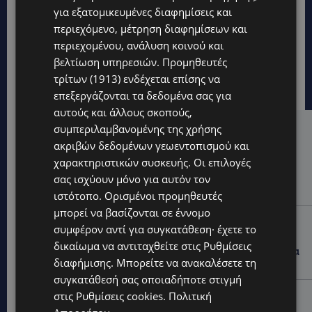
για εξατομικευμένες διαφημίσεις και
περιεχόμενο, μέτρηση διαφημίσεων και
περιεχομένου, ανάλυση κοινού και
βελτίωση υπηρεσιών.
Προμηθευτές
τρίτων (1913)
ενδέχεται επίσης να
επεξεργάζονται τα δεδομένα σας για
αυτούς και άλλους σκοπούς,
συμπεριλαμβανομένης της χρήσης
Hot this week
ακριβών δεδομένων γεωεντοπισμού και
VIBE NEWS
χαρακτηριστικών συσκευής. Οι επιλογές
Η Peugeot είναι ο επίσημος συνεργάτης του
σας ισχύουν μόνο για αυτόν τον
Φεστιβάλ Κινηματογράφου της Βενετίας
ιστότοπο. Ορισμένοι προμηθευτές
μπορεί να βασίζονται σε έννομο
VIBE NEWS
συμφέρον αντί για συγκατάθεση· έχετε το
Lidl Better Living Days #summer2026: Ένα μοναδικό
δικαίωμα να αντιταχθείτε στις
Ρυθμίσεις
ταξίδι ευεξίας, γεμάτο γεύση, ενέργεια και χαμόγελα
διαφήμισης
. Μπορείτε να ανακαλέσετε τη
σε όλη την Κύπρο
συγκατάθεσή σας οποιαδήποτε στιγμή
ΚΑΤΟΙΚΙΔΙΑ
στις
Ρυθμίσεις cookies
.
Πολιτική