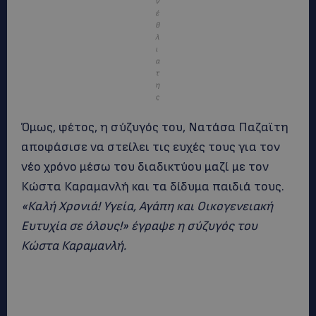
ν
έ
θ
λ
ι
α
τ
η
ς
Όμως, φέτος, η σύζυγός του, Νατάσα Παζαϊτη
αποφάσισε να στείλει τις ευχές τους για τον
νέο χρόνο μέσω του διαδικτύου μαζί με τον
Κώστα Καραμανλή και τα δίδυμα παιδιά τους.
«Καλή Χρονιά! Υγεία, Αγάπη και Οικογενειακή
Ευτυχία σε όλους!» έγραψε η σύζυγός του
Κώστα Καραμανλή.