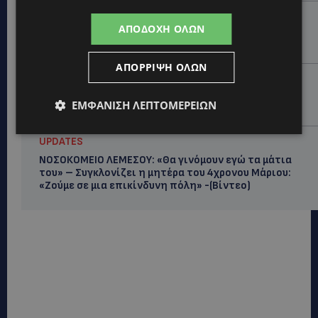
UPDATES
ΑΠΟΔΟΧΉ ΌΛΩΝ
ΜΑΚΑΡΙΟΣ ΔΡΟΥΣΙΩΤΗΣ: Ζητά τη στήριξη του κοινού
για τα δικαστικά έξοδα-Τι λέει ο ίδιος-(Βίντεο)
ΑΠΌΡΡΙΨΗ ΌΛΩΝ
UPDATES
ΝΙΚΟΣ ΚΑΖΑΝΤΖΑΚΗΣ: Γιατί το έργο του εξακολουθεί
ΕΜΦΆΝΙΣΗ ΛΕΠΤΟΜΕΡΕΙΏΝ
να μας αφορά
UPDATES
ΝΟΣΟΚΟΜΕΙΟ ΛΕΜΕΣΟΥ: «Θα γινόμουν εγώ τα μάτια
του» – Συγκλονίζει η μητέρα του 4χρονου Μάριου:
«Ζούμε σε μια επικίνδυνη πόλη» -(Βίντεο)