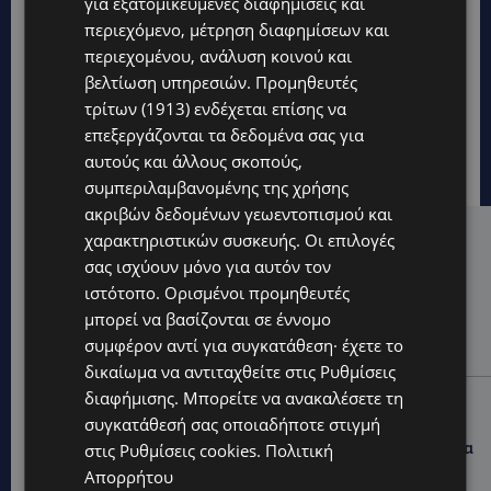
για εξατομικευμένες διαφημίσεις και
περιεχόμενο, μέτρηση διαφημίσεων και
περιεχομένου, ανάλυση κοινού και
βελτίωση υπηρεσιών.
Προμηθευτές
τρίτων (1913)
ενδέχεται επίσης να
επεξεργάζονται τα δεδομένα σας για
αυτούς και άλλους σκοπούς,
συμπεριλαμβανομένης της χρήσης
ακριβών δεδομένων γεωεντοπισμού και
χαρακτηριστικών συσκευής. Οι επιλογές
Hot this week
σας ισχύουν μόνο για αυτόν τον
UPDATES
ιστότοπο. Ορισμένοι προμηθευτές
ΑΛΕΞΙΑ ΠΟΤΑΜΙΤΟΥ: Από την προσωπική απώλεια
μπορεί να βασίζονται σε έννομο
στην κοινωνική προσφορά – Αναλαμβάνει το
συμφέρον αντί για συγκατάθεση· έχετε το
χαρτοφυλάκιο Κοινωνικής Πρόνοιας στον ΔΗΣΥ
δικαίωμα να αντιταχθείτε στις
Ρυθμίσεις
διαφήμισης
. Μπορείτε να ανακαλέσετε τη
UPDATES
συγκατάθεσή σας οποιαδήποτε στιγμή
44ο ΦΕΣΤΙΒΑΛ ΛΕΥΚΑΡΩΝ: «Ο άνθρωπος είναι ο
πολιτισμός» – Η ξεχωριστή τιμή που επιφύλαξαν τα
στις
Ρυθμίσεις cookies
.
Πολιτική
Λεύκαρα-(Βίντεο)
Απορρήτου