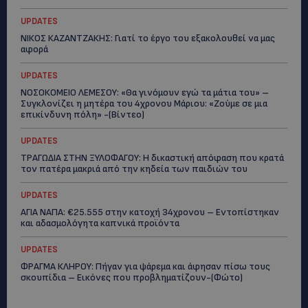
UPDATES
ΝΙΚΟΣ ΚΑΖΑΝΤΖΑΚΗΣ: Γιατί το έργο του εξακολουθεί να μας
αφορά
UPDATES
ΝΟΣΟΚΟΜΕΙΟ ΛΕΜΕΣΟΥ: «Θα γινόμουν εγώ τα μάτια του» –
Συγκλονίζει η μητέρα του 4χρονου Μάριου: «Ζούμε σε μια
επικίνδυνη πόλη» -(Βίντεο)
UPDATES
ΤΡΑΓΩΔΙΑ ΣΤΗΝ ΞΥΛΟΦΑΓΟΥ: Η δικαστική απόφαση που κρατά
τον πατέρα μακριά από την κηδεία των παιδιών του
UPDATES
ΑΓΙΑ ΝΑΠΑ: €25.555 στην κατοχή 34χρονου – Εντοπίστηκαν
και αδασμολόγητα καπνικά προϊόντα
UPDATES
ΦΡΑΓΜΑ ΚΛΗΡΟΥ: Πήγαν για ψάρεμα και άφησαν πίσω τους
σκουπίδια – Εικόνες που προβληματίζουν-(Φώτο)