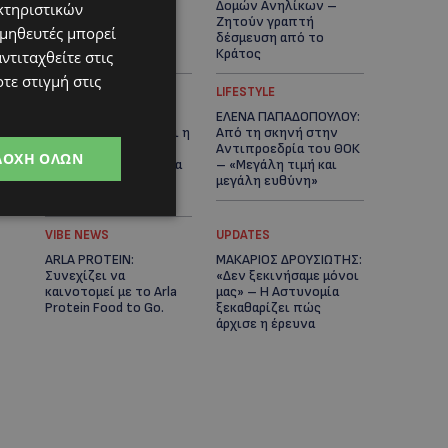
Σολωμού προκάλεσε
Δομών Ανηλίκων –
κτηριστικών
αντιδράσεις –
Ζητούν γραπτή
ομηθευτές μπορεί
«Ασέβεια προς τους
δέσμευση από το
νεκρούς»-(Φώτο)
Κράτος
ντιταχθείτε στις
τε στιγμή στις
UPDATES
LIFESTYLE
ΑΓΙΟΣ ΙΩΑΝΝΗΣ
ΕΛΕΝΑ ΠΑΠΑΔΟΠΟΥΛΟΥ:
ΠΙΤΣΙΛΙΑΣ: Ξανανοίγει η
Από τη σκηνή στην
πισίνα του χωριού –
Αντιπροεδρία του ΘΟΚ
ΔΟΧΉ ΌΛΩΝ
Μια ανάσα δροσιάς για
– «Μεγάλη τιμή και
κατοίκους και
μεγάλη ευθύνη»
επισκέπτες
VIBE NEWS
UPDATES
ARLA PROTEIN:
ΜΑΚΑΡΙΟΣ ΔΡΟΥΣΙΩΤΗΣ:
Συνεχίζει να
«Δεν ξεκινήσαμε μόνοι
καινοτομεί με το Arla
μας» – Η Αστυνομία
Protein Food to Go.
ξεκαθαρίζει πώς
άρχισε η έρευνα