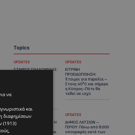
Topics
UPDATES
UPDATES
ΣΤΑΥΡΟΣ ΓΙΑΛΛΟΥΡΙΔΗΣ:
ΚΙΤΡΙΝΗ
«Ευχάριστα νέα» για
ΠΡΟΕΙΔΟΠΟΙΗΣΗ:
τους «κουρεμένους»
Έτοιμοι για παραλία –
του 2013 – Τι του
Στους 40°C και σήμερα
ανακοίνωσε ο Νίκος
η Κύπρος-Πότε θα
Χριστοδουλίδης το
τεθεί σε ισχύ
για να
πρωί της Κυριακής -
(Βίντεο)
αγνωριστικά και
UPDATES
UPDATES
ση διαφημίσεων
ΦΕΙΔΙΑΣ ΠΑΝΑΓΙΩΤΟΥ: Η
ΔΗΜΟΣ ΛΑΤΣΙΩΝ –
 (1913)
εμφάνισή του στην
ΓΕΡΙΟΥ: Πάνω από 8.000
πούς,
εκδήλωση για Ισαάκ και
υπογραφές κατά των