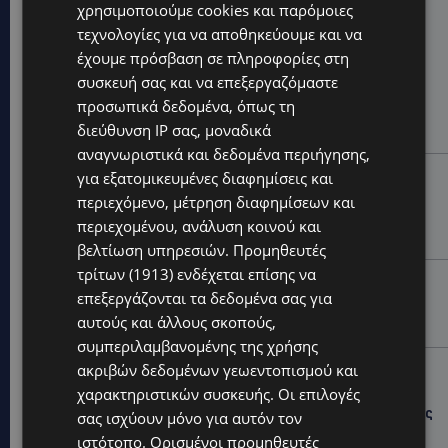
χρησιμοποιούμε cookies και παρόμοιες
Hot this week
τεχνολογίες για να αποθηκεύουμε και να
UPDATES
έχουμε πρόσβαση σε πληροφορίες στη
ΜΑΡΙΑ ΜΑΡΚΟΥ «ΠΙΚΚΟΥΑ: Τον κατέγραψε η κάμερα να
συσκευή σας και να επεξεργαζόμαστε
μπαίνει στο σπίτι της –Έλειπε στο εξωτερικό
προσωπικά δεδομένα, όπως τη
εκπροσωπώντας την Κύπρο: «Αύριο μπορεί να είναι
διεύθυνση IP σας, μοναδικά
κάποιος που...
αναγνωριστικά και δεδομένα περιήγησης,
CALENDAR
για εξατομικευμένες διαφημίσεις και
ΑΠΟ ΤΗΝ ΚΥΠΡΟ ΣΤΟ ΛΟΝΔΙΝΟ ΚΑΙ ΤΟ ΕΔΙΜΒΟΥΡΓΟ: Η
περιεχόμενο, μέτρηση διαφημίσεων και
Στέλλα Παπά γράφει τη δική της σελίδα στη διεθνή
περιεχομένου, ανάλυση κοινού και
εικαστική σκηνή
βελτίωση υπηρεσιών.
Προμηθευτές
τρίτων (1913)
ενδέχεται επίσης να
UPDATES
επεξεργάζονται τα δεδομένα σας για
ΦΩΤΟ: Αγνοείται 51χρονος – Έκκληση της
αυτούς και άλλους σκοπούς,
Αστυνομίας για τον εντοπισμό του
συμπεριλαμβανομένης της χρήσης
UPDATES
ακριβών δεδομένων γεωεντοπισμού και
χαρακτηριστικών συσκευής. Οι επιλογές
ΣΤΑΥΡΟΣ ΓΙΑΛΛΟΥΡΙΔΗΣ: «Ευχάριστα νέα» για τους
«κουρεμένους» του 2013 – Τι του ανακοίνωσε ο Νίκος
σας ισχύουν μόνο για αυτόν τον
Χριστοδουλίδης το πρωί της Κυριακής -(Βίντεο)
ιστότοπο. Ορισμένοι προμηθευτές