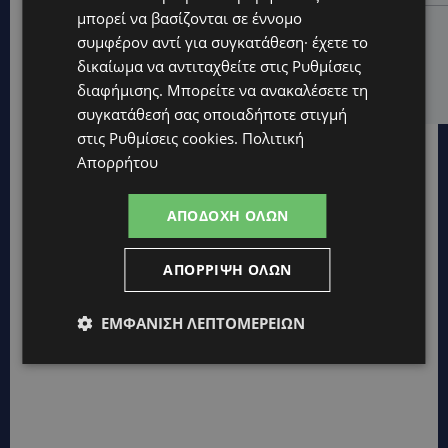
μπορεί να βασίζονται σε έννομο
UPDATES
συμφέρον αντί για συγκατάθεση· έχετε το
ΚΙΤΡΙΝΗ ΠΡΟΕΙΔΟΠΟΙΗΣΗ: Έτοιμοι για παραλία –
δικαίωμα να αντιταχθείτε στις
Ρυθμίσεις
Στους 40°C και σήμερα η Κύπρος-Πότε θα τεθεί σε
ισχύ
διαφήμισης
. Μπορείτε να ανακαλέσετε τη
συγκατάθεσή σας οποιαδήποτε στιγμή
στις
Ρυθμίσεις cookies
.
Πολιτική
Απορρήτου
ΑΠΟΔΟΧΉ ΌΛΩΝ
ΑΠΌΡΡΙΨΗ ΌΛΩΝ
ΕΜΦΆΝΙΣΗ ΛΕΠΤΟΜΕΡΕΙΏΝ